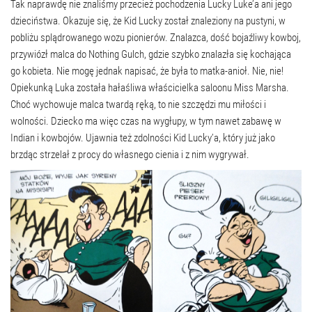
Tak naprawdę nie znaliśmy przecież pochodzenia Lucky Luke’a ani jego
dzieciństwa. Okazuje się, że Kid Lucky został znaleziony na pustyni, w
pobliżu splądrowanego wozu pionierów. Znalazca, dość bojaźliwy kowboj,
przywiózł malca do Nothing Gulch, gdzie szybko znalazła się kochająca
go kobieta. Nie mogę jednak napisać, że była to matka-anioł. Nie, nie!
Opiekunką Luka została hałaśliwa właścicielka saloonu Miss Marsha.
Choć wychowuje malca twardą ręką, to nie szczędzi mu miłości i
wolności. Dziecko ma więc czas na wygłupy, w tym nawet zabawę w
Indian i kowbojów. Ujawnia też zdolności Kid Lucky’a, który już jako
brzdąc strzelał z procy do własnego cienia i z nim wygrywał.