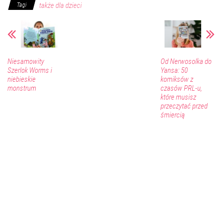
także dla dzieci
Tagi
Niesamowity
Od Nerwosolka do
Szerlok Worms i
Yansa: 50
niebieskie
komiksów z
monstrum
czasów PRL-u,
które musisz
przeczytać przed
śmiercią