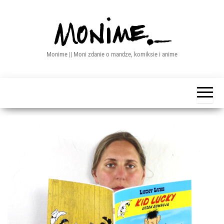
Przejdź
do
treści
Monime || Moni zdanie o mandze, komiksie i anime