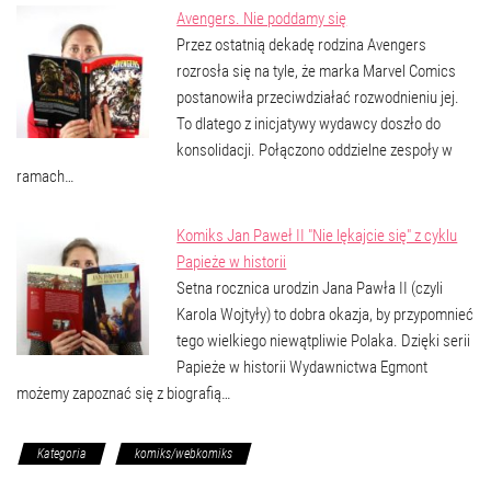
Avengers. Nie poddamy się
Przez ostatnią dekadę rodzina Avengers
rozrosła się na tyle, że marka Marvel Comics
postanowiła przeciwdziałać rozwodnieniu jej.
To dlatego z inicjatywy wydawcy doszło do
konsolidacji. Połączono oddzielne zespoły w
ramach…
Komiks Jan Paweł II "Nie lękajcie się" z cyklu
Papieże w historii
Setna rocznica urodzin Jana Pawła II (czyli
Karola Wojtyły) to dobra okazja, by przypomnieć
tego wielkiego niewątpliwie Polaka. Dzięki serii
Papieże w historii Wydawnictwa Egmont
możemy zapoznać się z biografią…
Kategoria
komiks/webkomiks