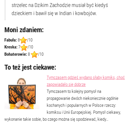
strzelec na Dzikim Zachodzie musiał być kiedyś
dzieckiem i bawił się w Indian i kowbojów.
Moni zdaniem:
Fabuła:
8
/10
Kreska:
7
/10
Bohaterowie:
8
/10
To też jest ciekawe:
Tymczasem gdzieś wydano słaby komiks, choć
zapowiadało się dobrze
Tymczasem to kolejny pomysł na
propagowanie dwóch niekoniecznie ogólnie
kochanych i popularnych w Polsce rzeczy:
komiksu i Unii Europejskiej. Pomysł ciekawy,
wykonanie takie sobie, bo czego można się spodziewać, kiedy…