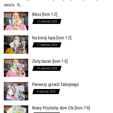
świata. To...
Bless [tom 1-2]
12 czerwca 2026
Na kocią łapę [tom 1-2]
11 czerwca 2026
Złoty baran [tom 1-3]
10 czerwca 2026
Pierwszy grzech Takopiiego
9 czerwca 2026
Nowy Przytulny dom Chi [tom 7-9]