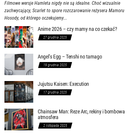
Filmowe wersje Hamleta nigdy nie są idealne. Choć wizualnie
zachwycający, Scarlet to spore rozczarowanie reżysera Mamoru
Hosody, od którego oczekujemy...
Anime 2026 – czy mamy na co czekać?
27 grudnia 2025
Angel’s Egg – Tenshi no tamago
19 grudnia 2025
Jujutsu Kaisen: Execution
17 grudnia 2025
Chainsaw Man: Reze Arc, rekiny i bombowa
atmosfera
2 listopada 2025