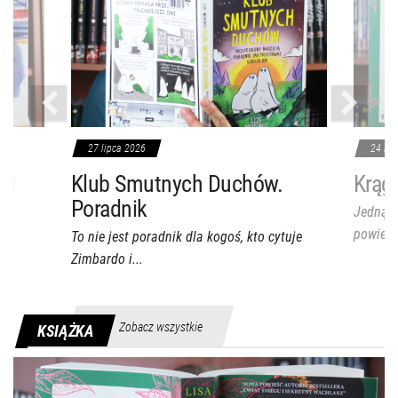
27 lipca 2026
24 lip
ri
Klub Smutnych Duchów.
Krąg 
Poradnik
Jedną z
powieści
To nie jest poradnik dla kogoś, kto cytuje
Zimbardo i...
Zobacz wszystkie
KSIĄŻKA