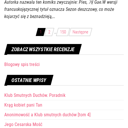
Autorka nazwała ten komiks zwyczajnie: Pies, 개 Gae.W wersji
francuskojęzycznej tytuł oznacza Sezon deszczowy, co może
kojarzyć się z beznadzieją,…
Stronicowanie
1
2
…
150
Następne
wpisów
ZOBACZ WSZYSTKIE RECENZJE
Blogowy spis treści
OSTATNIE WPISY
Klub Smutnych Duchów. Poradnik
Krąg kobiet pani Tan
Anonimowość a Klub smutnych duchów [tom 4]
Jego Cesarska Mość