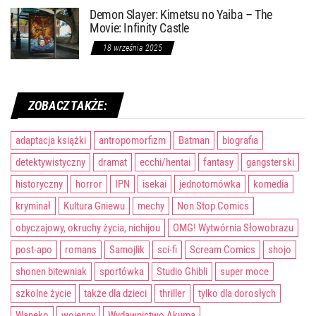
Demon Slayer: Kimetsu no Yaiba – The
Movie: Infinity Castle
18 września 2025
ZOBACZ TAKŻE:
adaptacja książki
antropomorfizm
Batman
biografia
detektywistyczny
dramat
ecchi/hentai
fantasy
gangsterski
historyczny
horror
IPN
isekai
jednotomówka
komedia
kryminał
Kultura Gniewu
mechy
Non Stop Comics
obyczajowy, okruchy życia, nichijou
OMG! Wytwórnia Słowobrazu
post-apo
romans
Samojlik
sci-fi
Scream Comics
shojo
shonen bitewniak
sportówka
Studio Ghibli
super moce
szkolne życie
także dla dzieci
thriller
tylko dla dorosłych
Waneko
wojenny
Wydawnictwo Akuma