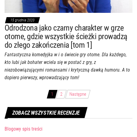
15 grudnia 2020
Odrodzona jako czarny charakter w grze
otome, gdzie wszystkie ścieżki prowadzą
do złego zakończenia [tom 1]
Fantastyczna komedyjka w i o świecie gry otome. Dla każdego,
kto lubi jak bohater wciela się w postać z gry, z
niezobowiązującymi romansami i krytyczną dawką humoru. A to
dopiero pierwszy, wprowadzający tom!
Stronicowanie
1
2
Następne
wpisów
ZOBACZ WSZYSTKIE RECENZJE
Blogowy spis treści