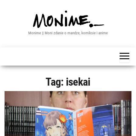
Przejdź
do
treści
Monime || Moni zdanie o mandze, komiksie i anime
Tag:
isekai