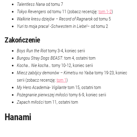
Talentless Nana
od tomu 7
Tokyo Revengers
od tomu 11 (zobacz recenzję:
tom 1-2
)
Walkirie kresu dziejów – Record of Ragnarok
od tomu 5
Yuri to moja praca! -Schwestern in Liebe!
– od tomu 2
Zakończenie
Boys Run the Riot
tomy 3-4, koniec serii
Bungou Stray Dogs BEAST
: tom 4, ostatni tom
Kocha… Nie kocha…
tomy 10-12, koniec serii
Miecz zabójcy demonów – Kimetsu no Yaiba
tomy 19-23, koniec
serii (zobacz recenzję:
tom 1
)
My Hero Academia- Vigilante
tom 15, ostatni tom
Pożegnanie pierwszej miłości
tomy 6-9, koniec serii
Zapach miłości
tom 11, ostatni tom
Hanami