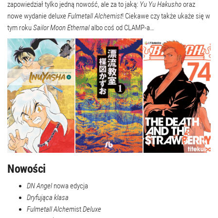
zapowiedział tylko jedną nowość, ale za to jaką:
Yu Yu Hakusho
oraz
nowe wydanie deluxe
Fulmetall Alchemist
! Ciekawe czy także ukaże się w
tym roku
Sailor Moon Ethernal
albo coś od CLAMP-a…
Nowości
DN Angel
nowa edycja
Dryfująca klasa
Fulmetall Alchem
ist
Deluxe