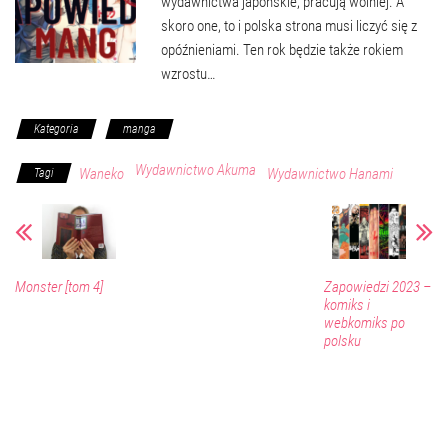
wydawnictwa japońskie, pracują wolniej. A
skoro one, to i polska strona musi liczyć się z
opóźnieniami. Ten rok będzie także rokiem
wzrostu…
Kategoria
manga
Wydawnictwo Akuma
Waneko
Wydawnictwo Hanami
Tagi
Monster [tom 4]
Zapowiedzi 2023 –
komiks i
webkomiks po
polsku