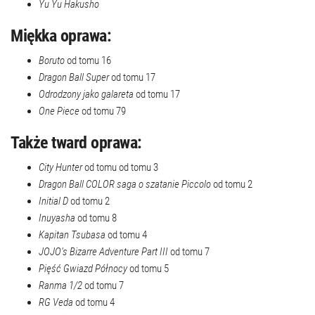
Yu Yu Hakusho
Miękka oprawa:
Boruto
od tomu 16
Dragon Ball Super
od tomu 17
Odrodzony jako galareta
od tomu 17
One Piece
od tomu 79
Także tward oprawa:
City Hunter
od tomu od tomu 3
Dragon Ball COLOR saga o szatanie Piccolo
od tomu 2
Initial D
od tomu 2
Inuyasha
od tomu 8
Kapitan Tsubasa
od tomu 4
JOJO’s Bizarre Adventure Part III
od tomu 7
Pięść Gwiazd Północy
od tomu 5
Ranma 1/2
od tomu 7
RG Veda
od tomu 4