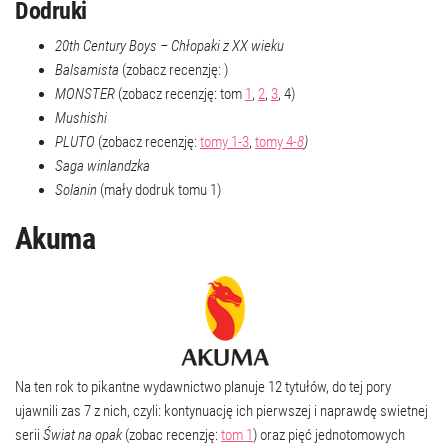
Dodruki
20th Century Boys – Chłopaki z XX wieku
Balsamista
(zobacz recenzję: )
MONSTER
(zobacz recenzję: tom
1
,
2
,
3
, 4)
Mushishi
PLUTO
(zobacz recenzję:
tomy 1-3
,
tomy 4-
8
)
Saga winlandzka
Solanin
(mały dodruk tomu 1)
Akuma
Na ten rok to pikantne wydawnictwo planuje 12 tytułów, do tej pory
ujawnili zas 7 z nich, czyli: kontynuację ich pierwszej i naprawdę swietnej
serii
Świat na opak
(zobac recenzję:
tom 1
) oraz pięć jednotomowych