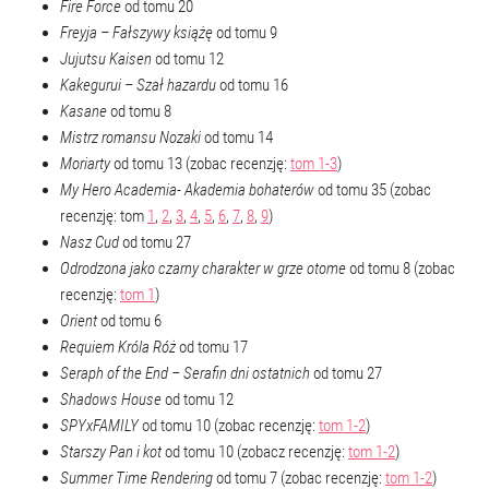
Fire Force
od tomu 20
Freyja – Fałszywy książę
od tomu 9
Jujutsu Kaisen
od tomu 12
Kakegurui – Szał hazardu
od tomu 16
Kasane
od tomu 8
Mistrz romansu Nozaki
od tomu 14
Moriarty
od tomu 13 (zobac recenzję:
tom 1-3
)
My Hero Academia- Akademia bohaterów
od tomu 35 (zobac
recenzję: tom
1
,
2
,
3
,
4
,
5
,
6
,
7
,
8
,
9
)
Nasz Cud
od tomu 27
Odrodzona jako czarny charakter w grze otome
od tomu 8 (zobac
recenzję:
tom 1
)
Orient
od tomu 6
Requiem Króla Róż
od tomu 17
Seraph of the End – Serafin dni ostatnich
od tomu 27
Shadows House
od tomu 12
SPYxFAMILY
od tomu 10 (zobac recenzję:
tom 1-2
)
Starszy Pan i kot
od tomu 10 (zobacz recenzję:
tom 1-2
)
Summer Time Rendering
od tomu 7 (zobac recenzję:
tom 1-2
)