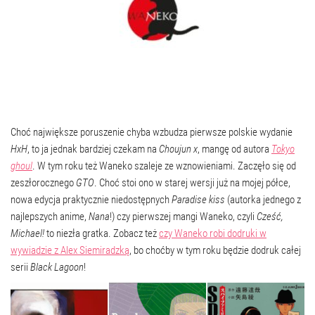
Choć największe poruszenie chyba wzbudza pierwsze polskie wydanie
HxH
, to ja jednak bardziej czekam na
Choujun x
, mangę od autora
Tokyo
ghoul
. W tym roku też Waneko szaleje ze wznowieniami. Zaczęło się od
zeszłorocznego
GTO
. Choć stoi ono w starej wersji już na mojej półce,
nowa edycja praktycznie niedostępnych
Paradise kiss
(autorka jednego z
najlepszych anime,
Nana
!) czy pierwszej mangi Waneko, czyli
Cześć,
Michael!
to niezła gratka. Zobacz też
czy Waneko robi dodruki w
wywiadzie z Alex Siemiradzką
, bo choćby w tym roku będzie dodruk całej
serii
Black Lagoon
!