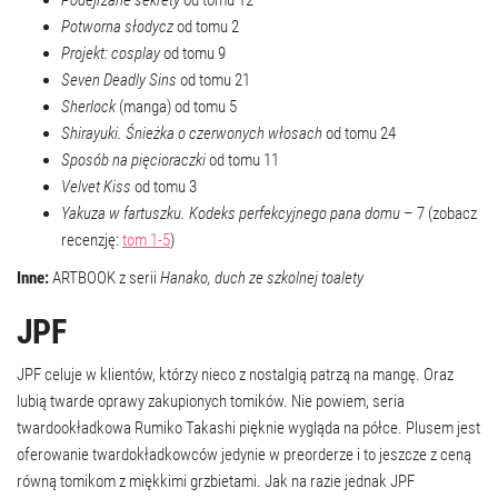
Podejrzane sekrety
od tomu 12
Potworna słodycz
od tomu 2
Projekt: cosplay
od tomu 9
Seven Deadly Sins
od tomu 21
Sherlock
(manga) od tomu 5
Shirayuki. Śnieżka o czerwonych włosach
od tomu 24
Sposób na pięcioraczki
od tomu 11
Velvet Kiss
od tomu 3
Yakuza w fartuszku. Kodeks perfekcyjnego pana domu
– 7 (zobacz
recenzję:
tom 1-5
)
Inne:
ARTBOOK z serii
Hanako, duch ze szkolnej toalety
JPF
JPF celuje w klientów, którzy nieco z nostalgią patrzą na mangę. Oraz
lubią twarde oprawy zakupionych tomików. Nie powiem, seria
twardookładkowa Rumiko Takashi pięknie wygląda na półce. Plusem jest
oferowanie twardokładkowców jedynie w preorderze i to jeszcze z ceną
równą tomikom z miękkimi grzbietami. Jak na razie jednak JPF