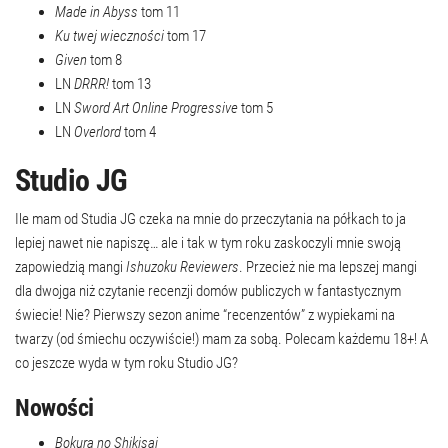
Made in Abyss
tom 11
Ku twej wieczności
tom 17
Given
tom 8
LN
DRRR!
tom 13
LN
Sword Art Online Progressive
tom 5
LN
Overlord
tom 4
Studio JG
Ile mam od Studia JG czeka na mnie do przeczytania na półkach to ja
lepiej nawet nie napiszę… ale i tak w tym roku zaskoczyli mnie swoją
zapowiedzią mangi
Ishuzoku Reviewers
.
Przecież nie ma lepszej mangi
dla dwojga niż czytanie recenzji domów publiczych w fantastycznym
świecie! Nie? Pierwszy sezon anime “recenzentów” z wypiekami na
twarzy (od śmiechu oczywiście!) mam za sobą. Polecam każdemu 18+! A
co jeszcze wyda w tym roku Studio JG?
Nowości
Bokura no Shikisai