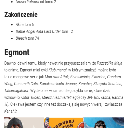
Urusei Yatsura
od tomu 2
Zakończenie
Akira
tom 6
Battle Angel Alita Last Order
tom 12
Bleach
tom 74
Egmont
Dawno, dawni temu, kiedy nawet nie przypuszczałam, że
Pszczółka Maja
to anime, Egmont miał cykl
Klub mangi
, w którym znaleźć można było
takie mangowe serie jak
Mon-star Attak, Brzoskwinia, Exaxxion, Gundam
Wing, Gunsmith Cats, Kamikaze kaitō Jeanne, Kenshin, Skrzydła Serafina,
Takamagahara
. Wydało też w ramach tego cyklu serie, które dziś
wznowiło Kotori (
Eden, Miecz nieśmiertelnego
) czy JPF (
InuYasha, Ranma
½
). Ciekawa jestem czy inne też doczekają się nowych wersji, zwłaszcza
Kenshin
.