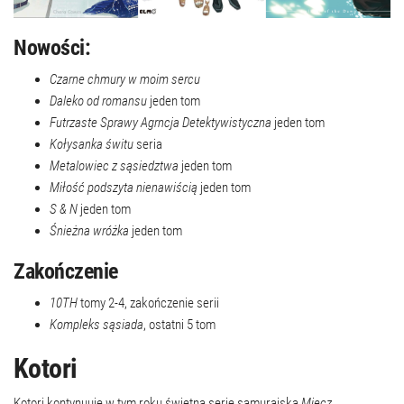
Nowości:
Czarne chmury w moim sercu
Daleko od romansu
jeden tom
Futrzaste Sprawy Agrncja Detektywistyczna
jeden tom
Kołysanka świtu
seria
Metalowiec z sąsiedztwa
jeden tom
Miłość podszyta nienawiścią
jeden tom
S & N
jeden tom
Śnieżna wróżka
jeden tom
Zakończenie
10TH
tomy 2-4, zakończenie serii
Kompleks sąsiada
, ostatni 5 tom
Kotori
Kotori kontynuuje w tym roku świetną serię samurajską
Miecz