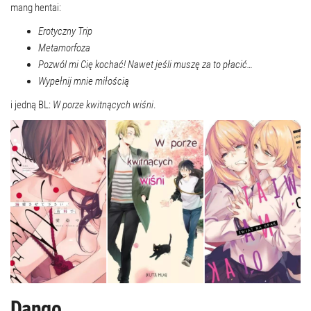
mang hentai:
Erotyczny Trip
Metamorfoza
Pozwól mi Cię kochać! Nawet jeśli muszę za to płacić…
Wypełnij mnie miłością
i jedną BL:
W porze kwitnących wiśni
.
Dango