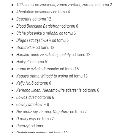
100 rzeczy do zrobienia, zanim zostanę zombie
od tomu 2
Absolutnie doskonały
od tomu 4
Beastars
od tomu 12
Blood Blockade Battlefront
od tomu 6
Cicha piosenka o miłości
od tomu 6
Długo i szczęśliwie?!
od tomu 6
Grand Blue
od tomu 13
Hanako, duch ze szkolnej toalety
od tomu 12
Haikyu!!
od tomu 5
Iruma w szkole demonów
od tomu 15
Kaguya-sama: Miłość to wojna
od tomu 13
Kaiju No.8
od tomu 6
Kemono Jihen. Niesamowite zdarzenia
od tomu 6
Łowca dusz
od tomu 6
Łowcy smoków
– 8
Nie drocz się ze mną, Nagatoro!
od tomu 7
O mały wąs
od tomu 2
Pasożyt
od tomu