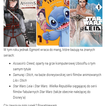
W tym roku jednak Egmont wraca do mang, które bazują na znanych
seriach:
Assasin’s Creed
, oparty na grze komputerowej Ubisoftu o tym
samym tytule
Samuraj i Stich
, na bazie disneyowskiej serii filmów animowanych
Lilo i Stich
Star Wars Leia
i
Star Wars. Wielka Republika
sięgającej do serii
filmów fabularnych
Star Wars
(także obecnie należącej do
Disney’a)
Czy zawojują nimi rynek? Powątpiewam.