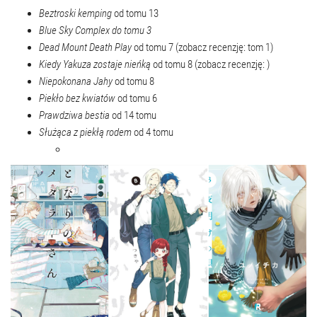
Beztroski kemping
od tomu 13
Blue Sky Complex
do tomu 3
Dead Mount Death Play
od tomu 7 (zobacz recenzję: tom 1)
Kiedy Yakuza zostaje nieńką
od tomu 8 (zobacz recenzję: )
Niepokonana Jahy
od tomu 8
Piekło bez kwiatów
od tomu 6
Prawdziwa bestia
od 14 tomu
Służąca z piekłą rodem
od 4 tomu