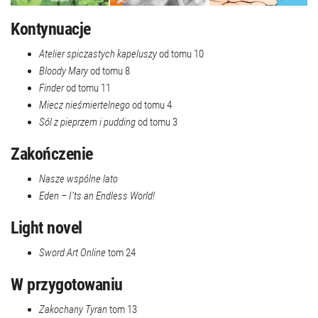
Kontynuacje
Atelier spiczastych kapeluszy
od tomu 10
Bloody Mary
od tomu 8
Finder
od tomu 11
Miecz nieśmiertelnego
od tomu 4
Sól z pieprzem i pudding
od tomu 3
Zakończenie
Nasze wspólne lato
Eden – I’ts an Endless World!
Light novel
Sword Art Online
tom 24
W przygotowaniu
Zakochany Tyran
tom 13