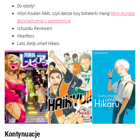
Do roboty!
Hitori Koukan Nikki
, czyli dalsze losy bohaterki mangi
Moje lesijskie
doświadczenia z samotnością
Ishuzoku Reviewers
Heartless
Lato, kiedy umarł Hikaru
Kontynuacje