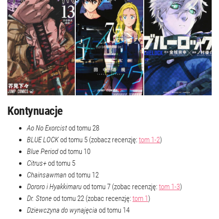
Kontynuacje
Ao No Exorcist
od tomu 28
BLUE LOCK
od tomu 5 (zobacz recenzję:
tom 1-2
)
Blue Period
od tomu 10
Citrus+
od tomu 5
Chainsawman
od tomu 12
Dororo i Hyakkimaru
od tomu 7 (zobac recenzję:
tom 1-3
)
Dr. Stone
od tomu 22 (zobac recenzję:
tom 1
)
Dziewczyna do wynajęcia
od tomu 14