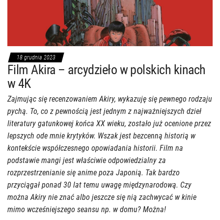
18 grudnia 2023
Film Akira – arcydzieło w polskich kinach
w 4K
Zajmując się recenzowaniem Akiry, wykazuję się pewnego rodzaju
pychą. To, co z pewnością jest jednym z najważniejszych dzieł
literatury gatunkowej końca XX wieku, zostało już ocenione przez
lepszych ode mnie krytyków. Wszak jest bezcenną historią w
kontekście współczesnego opowiadania historii. Film na
podstawie mangi jest właściwie odpowiedzialny za
rozprzestrzenianie się anime poza Japonią. Tak bardzo
przyciągał ponad 30 lat temu uwagę międzynarodową. Czy
można Akiry nie znać albo jeszcze się nią zachwycać w kinie
mimo wcześniejszego seansu np. w domu? Można!