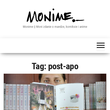
Przejdź
do
treści
Monime || Moni zdanie o mandze, komiksie i anime
Tag:
post-apo