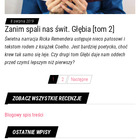
8 sierpnia 2019
Zanim spali nas świt. Głębia [tom 2]
Świetna narracja Ricka Remendera ustępuje nieco patosowi i
tekstom rodem z książek Coelho. Jest bardziej poetycko, choć
krew tak samo się leje. Czy drugi tom Głębi daje nam oddech
przed czymś lepszym niż pierwszy?
Stronicowanie
1
2
Następne
wpisów
ZOBACZ WSZYSTKIE RECENZJE
Blogowy spis treści
OSTATNIE WPISY