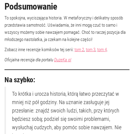
Podsumowanie
To spokojna, wyciszająca historia. W metaforyczny i delikatny sposób
przedstawia samotność. Uświadamia, że inni mogą czuć to samo i
wszyscy możemy sobie nawzajem pomagać. Choć to raczej pozycja dla
młodszego nastolatka, ja czekam na kolejne części!
Zobacz inne recenzje komiksów tej serii:
tom 2
,
tom 3
,
tom 4
.
Oficjalna recenzja dla portalu
DuzeKa.pl
Na szybko:
To krótka i urocza historia, którą łatwo przeczytać w
mniej niż pół godziny. Na uznanie zasługuje jej
przesłanie: znajdź swoich ludzi, takich, przy których
będziesz sobą; podziel się swoimi problemami,
wysłuchaj cudzych, aby pomóc sobie nawzajem. Nie