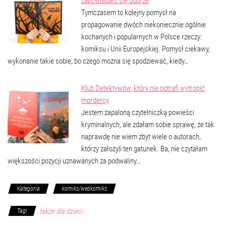
zapowiadało się dobrze
Tymczasem to kolejny pomysł na
propagowanie dwóch niekoniecznie ogólnie
kochanych i popularnych w Polsce rzeczy:
komiksu i Unii Europejskiej. Pomysł ciekawy,
wykonanie takie sobie, bo czego można się spodziewać, kiedy…
Klub Detektywów, który nie potrafi wytropić
mordercy
Jestem zapaloną czytelniczką powieści
kryminalnych, ale zdałam sobie sprawę, że tak
naprawdę nie wiem zbyt wiele o autorach,
którzy założyli ten gatunek. Ba, nie czytałam
większości pozycji uznawanych za podwaliny…
Kategoria
komiks/webkomiks
także dla dzieci
Tagi