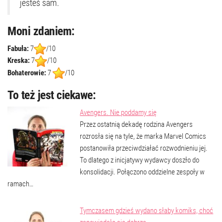
jesteś sam.
Moni zdaniem:
Fabuła:
7
/10
Kreska:
7
/10
Bohaterowie:
7
/10
To też jest ciekawe:
Avengers. Nie poddamy się
Przez ostatnią dekadę rodzina Avengers
rozrosła się na tyle, że marka Marvel Comics
postanowiła przeciwdziałać rozwodnieniu jej.
To dlatego z inicjatywy wydawcy doszło do
konsolidacji. Połączono oddzielne zespoły w
ramach…
Tymczasem gdzieś wydano słaby komiks, choć