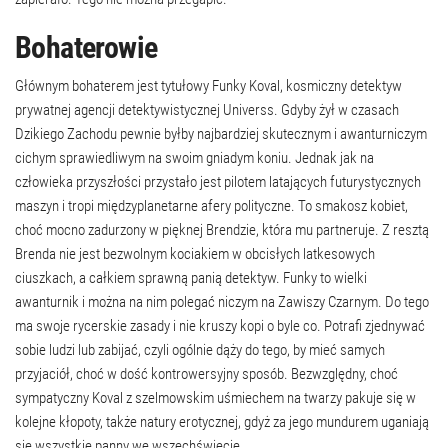
Bohaterowie
Głównym bohaterem jest tytułowy Funky Koval, kosmiczny detektyw
prywatnej agencji detektywistycznej Universs. Gdyby żył w czasach
Dzikiego Zachodu pewnie byłby najbardziej skutecznym i awanturniczym
cichym sprawiedliwym na swoim gniadym koniu. Jednak jak na
człowieka przyszłości przystało jest pilotem latających futurystycznych
maszyn i tropi międzyplanetarne afery polityczne. To smakosz kobiet,
choć mocno zadurzony w pięknej Brendzie, która mu partneruje. Z resztą
Brenda nie jest bezwolnym kociakiem w obcisłych latkesowych
ciuszkach, a całkiem sprawną panią detektyw. Funky to wielki
awanturnik i można na nim polegać niczym na Zawiszy Czarnym. Do tego
ma swoje rycerskie zasady i nie kruszy kopi o byle co. Potrafi zjednywać
sobie ludzi lub zabijać, czyli ogólnie dąży do tego, by mieć samych
przyjaciół, choć w dość kontrowersyjny sposób. Bezwzględny, choć
sympatyczny Koval z szelmowskim uśmiechem na twarzy pakuje się w
kolejne kłopoty, także natury erotycznej, gdyż za jego mundurem uganiają
się wszystkie panny we wszechświecie.