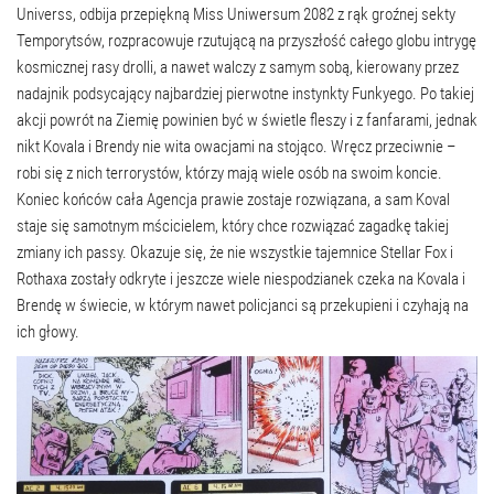
Universs, odbija przepiękną Miss Uniwersum 2082 z rąk groźnej sekty
Temporytsów, rozpracowuje rzutującą na przyszłość całego globu intrygę
kosmicznej rasy drolli, a nawet walczy z samym sobą, kierowany przez
nadajnik podsycający najbardziej pierwotne instynkty Funkyego. Po takiej
akcji powrót na Ziemię powinien być w świetle fleszy i z fanfarami, jednak
nikt Kovala i Brendy nie wita owacjami na stojąco. Wręcz przeciwnie –
robi się z nich terrorystów, którzy mają wiele osób na swoim koncie.
Koniec końców cała Agencja prawie zostaje rozwiązana, a sam Koval
staje się samotnym mścicielem, który chce rozwiązać zagadkę takiej
zmiany ich passy. Okazuje się, że nie wszystkie tajemnice Stellar Fox i
Rothaxa zostały odkryte i jeszcze wiele niespodzianek czeka na Kovala i
Brendę w świecie, w którym nawet policjanci są przekupieni i czyhają na
ich głowy.