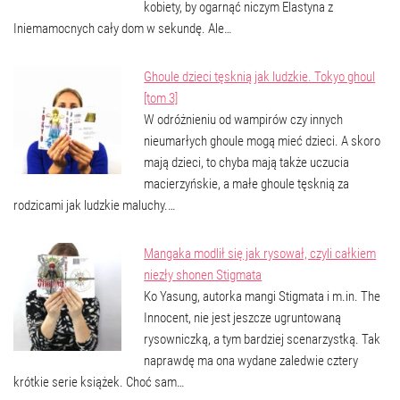
kobiety, by ogarnąć niczym Elastyna z
Iniemamocnych cały dom w sekundę. Ale…
Ghoule dzieci tęsknią jak ludzkie. Tokyo ghoul
[tom 3]
W odróżnieniu od wampirów czy innych
nieumarłych ghoule mogą mieć dzieci. A skoro
mają dzieci, to chyba mają także uczucia
macierzyńskie, a małe ghoule tęsknią za
rodzicami jak ludzkie maluchy.…
Mangaka modlił się jak rysował, czyli całkiem
niezły shonen Stigmata
Ko Yasung, autorka mangi Stigmata i m.in. The
Innocent, nie jest jeszcze ugruntowaną
rysowniczką, a tym bardziej scenarzystką. Tak
naprawdę ma ona wydane zaledwie cztery
krótkie serie książek. Choć sam…