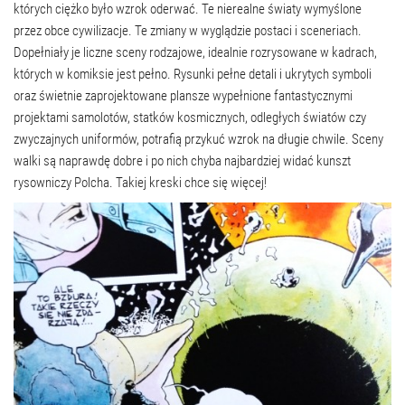
których ciężko było wzrok oderwać. Te nierealne światy wymyślone
przez obce cywilizacje. Te zmiany w wyglądzie postaci i sceneriach.
Dopełniały je liczne sceny rodzajowe, idealnie rozrysowane w kadrach,
których w komiksie jest pełno. Rysunki pełne detali i ukrytych symboli
oraz świetnie zaprojektowane plansze wypełnione fantastycznymi
projektami samolotów, statków kosmicznych, odległych światów czy
zwyczajnych uniformów, potrafią przykuć wzrok na długie chwile. Sceny
walki są naprawdę dobre i po nich chyba najbardziej widać kunszt
rysowniczy Polcha. Takiej kreski chce się więcej!