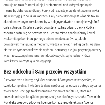
atakują od razu faktami, akcją i problemami, nad którymi spokojnie
można by debatować dłużej. Funky od razu staje się detektywem i wikła
się w intrygę już po kilku kadrach. Cały pierwszy tom jest właśnie takim
skondensowanym komiksem, by w kolejnych dwóch spokojnie wyjaśnić
całą sytuację. Ostatnia część powstała już bez udziału Jacka Rodka i
znacznie różni się od pozostałych. Jest to mimo spadku formy kawał
znakomitego komiksu, pełnego odniesień do czasów, w jakich
powstawał: manipulacja mediami, władza w rękach jednej partii. Aż dziw
bierze, że tych smaczków nie wyłapali cenzorzy, ale, jak przyznają autorzy
w zamieszczonych materiałach dodatkowych, są to ludzie, którzy
komiksy tylko czytają, a nie oglądają.
Bez oddechu i Sam przeciw wszystkim
Pierwsze dwa albumy, czyli
Bez oddechu
i
Sam przeciw wszystkim
, to
dzieło kompletne. I właśnie te dwie części są najlepsze z całego wydania
zbiorczego. Pociąga ta ekstremalnie dynamiczna fabuła, która nie
pozwala odłożyć książki na półkę aż się nie skończy rozdziału. To w nich
Koval ekspresowo zdobywa licencję komicznego detektywa Agencji