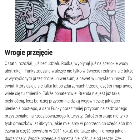
Wrogie przejęcie
Ostatni rozdział, już bez udziału Rodka, wypłynął już na szerokie wody
abstrakcji. Funky zaczyna walczyć nie tylko w świecie realnym, ale także
w wymyślonym przez drolle uniwersum, a nawet w umysłach innych. To
świat, który dzieje się kilka lat po zdarzeniach trzeciej części i naprawdę
wiele się tu zmieniło. Także bohaterowie: Brenda nie jest już taką
pięknością, lecz bardziej przypomina dziką wojowniczkę jakiegoś
plenienia post-apo, a sam Funky coraz mniej przypomina zadziornego
przystojniaka na rzecz poważnego futurysty. Całości brakuje nie tylko
tych smaczków lat 80-tych, jakie mieliśmy w poprzednich częściach (bo
czwarta część powstała w 2011 roku), ale także akcji i emocji jakich
dostarczały.
Wrogie przejęcie
diametralnie różni się od reszty. Czy