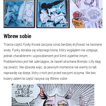
Wbrew sobie
Trzecia część
Funky Kovala
zaczyna coraz bardziej dryfować na nieznane
wody. Funky dorabia się własnego klona, który wyglądem nie ustępuje,
jednak charakterem i usposobieniem jest kimś zupełnie innym.
Podobieństwo jest tak uderzające, że nawet ukochana Brenda i Lilly dają
się zwieść. Nie dziwota więc, że pewnym momencie nie wiemy co tak
naprawdę się dzieje, który z nich jest przed naszymi oczyma. Nie bez
kozery zatem ta część nazywa się
Wbrew sobie
.