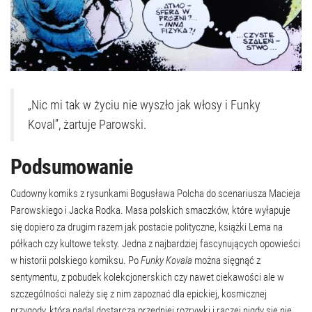
„Nic mi tak w życiu nie wyszło jak włosy i Funky
Koval”, żartuje Parowski.
Podsumowanie
Cudowny komiks z rysunkami Bogusława Polcha do scenariusza Macieja
Parowskiego i Jacka Rodka. Masa polskich smaczków, które wyłapuje
się dopiero za drugim razem jak postacie polityczne, książki Lema na
półkach czy kultowe teksty. Jedna z najbardziej fascynujących opowieści
w historii polskiego komiksu. Po
Funky Kovala
można sięgnąć z
sentymentu, z pobudek kolekcjonerskich czy nawet ciekawości ale w
szczególności należy się z nim zapoznać dla epickiej, kosmicznej
przygody, która nadal dostarcza przedniej rozrywki i raczej nigdy się nie