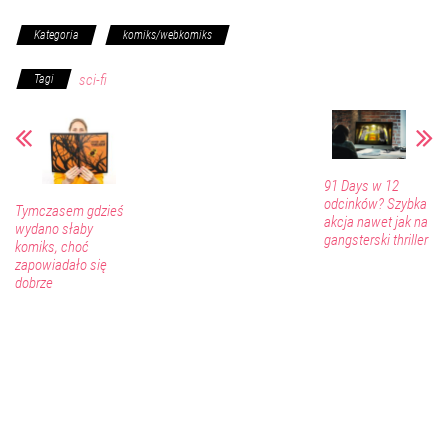
Kategoria
komiks/webkomiks
sci-fi
Tagi
91 Days w 12
odcinków? Szybka
Tymczasem gdzieś
akcja nawet jak na
wydano słaby
gangsterski thriller
komiks, choć
zapowiadało się
dobrze