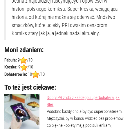
Jedna z najbardziej fascynujących opowieści w
historii polskiego komiksu. Super kreska, wciągająca
historia, od której nie można się oderwać. Mnóstwo
smaczków, które uciekły PRLowskim cenzorom.
Komiks stary jak ja, a jednak nadal aktualny.
Moni zdaniem:
Fabuła:
9
/10
Kreska:
9
/10
Bohaterowie:
10
/10
To też jest ciekawe:
Dobry PR zrobi z każdego superbohatera jak
Bler
Podobno każdy chciałby być superbohaterem.
Mężczyźni, by w końcu widzieć bez problemów
co piękne kobiety mają pod sukienkami,