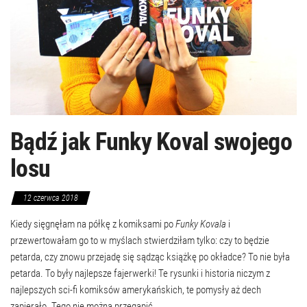
Bądź jak Funky Koval swojego
losu
12 czerwca 2018
Kiedy sięgnęłam na półkę z komiksami po
Funky Kovala
i
przewertowałam go to w myślach stwierdziłam tylko: czy to będzie
petarda, czy znowu przejadę się sądząc książkę po okładce? To nie była
petarda. To były najlepsze fajerwerki! Te rysunki i historia niczym z
najlepszych sci-fi komiksów amerykańskich, te pomysły aż dech
zapierało. Tego nie można przegapić.