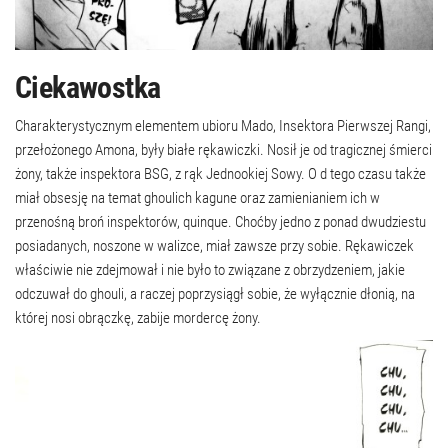
Ciekawostka
Charakterystycznym elementem ubioru Mado, Insektora Pierwszej Rangi,
przełożonego Amona, były białe rękawiczki. Nosił je od tragicznej śmierci
żony, także inspektora BSG, z rąk Jednookiej Sowy. O d tego czasu także
miał obsesję na temat ghoulich kagune oraz zamienianiem ich w
przenośną broń inspektorów, quinque. Choćby jedno z ponad dwudziestu
posiadanych, noszone w walizce, miał zawsze przy sobie. Rękawiczek
właściwie nie zdejmował i nie było to związane z obrzydzeniem, jakie
odczuwał do ghouli, a raczej poprzysiągł sobie, że wyłącznie dłonią, na
której nosi obrączkę, zabije mordercę żony.