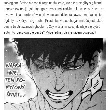
zabiegiem. Chyba nie ma nikogo na świecie, kto nie przejąłby się łzami
osoby niewinnej, tęskniącego za zmarłymi rodzicami. I o ile rodzice ci są
uznawani za morderców, o tyle w oczach dziecka zawsze matka i ojciec
będą tymi, których się kocha. Prosta ludzka cecha jak miłość jest także
cechą bestii zwanych ghoulami. Czy w takim razie, jak zdaje się pytać
autor, to rzeczywiście bestie? Może jednak da się razem dogadać?