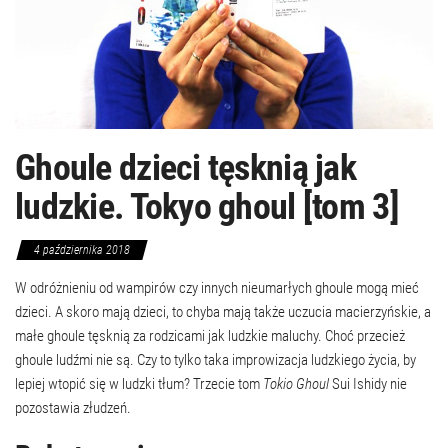
Ghoule dzieci tęsknią jak
ludzkie. Tokyo ghoul [tom 3]
4 października 2018
W odróżnieniu od wampirów czy innych nieumarłych ghoule mogą mieć
dzieci. A skoro mają dzieci, to chyba mają także uczucia macierzyńskie, a
małe ghoule tęsknią za rodzicami jak ludzkie maluchy. Choć przecież
ghoule ludźmi nie są. Czy to tylko taka improwizacja ludzkiego życia, by
lepiej wtopić się w ludzki tłum? Trzecie tom
Tokio Ghoul
Sui Ishidy nie
pozostawia złudzeń.