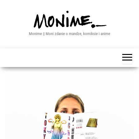
Przejdź
do
treści
Monime || Moni zdanie o mandze, komiksie i anime