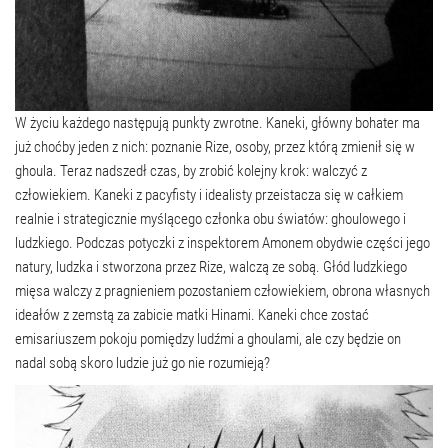
W życiu każdego następują punkty zwrotne. Kaneki, główny bohater ma
już choćby jeden z nich: poznanie Rize, osoby, przez którą zmienił się w
ghoula. Teraz nadszedł czas, by zrobić kolejny krok: walczyć z
człowiekiem. Kaneki z pacyfisty i idealisty przeistacza się w całkiem
realnie i strategicznie myślącego członka obu światów: ghoulowego i
ludzkiego. Podczas potyczki z inspektorem Amonem obydwie części jego
natury, ludzka i stworzona przez Rize, walczą ze sobą. Głód ludzkiego
mięsa walczy z pragnieniem pozostaniem człowiekiem, obrona własnych
ideałów z zemstą za zabicie matki Hinami. Kaneki chce zostać
emisariuszem pokoju pomiędzy ludźmi a ghoulami, ale czy będzie on
nadal sobą skoro ludzie już go nie rozumieją?