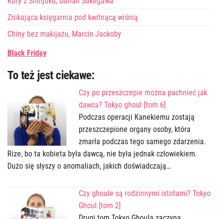
Koty z Shinjuku, Durian Sukegawa
Znikająca księgarnia pod kwitnącą wiśnią
Chiny bez makijażu, Marcin Jackoby
Black Friday
To też jest ciekawe:
Czy po przeszczepie można pachnieć jak
dawca? Tokyo ghoul [tom 6]
Podczas operacji Kanekiemu zostają
przeszczepione organy osoby, która
zmarła podczas tego samego zdarzenia.
Rize, bo ta kobieta była dawcą, nie była jednak człowiekiem.
Dużo się słyszy o anomaliach, jakich doświadczają…
Czy ghoule są rodzinnymi istotami? Tokyo
Ghoul [tom 2]
Drugi tom Tokyo Ghoula zaczyna