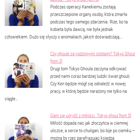
Podczas operacji Kanekiemu zostają
przeszczepione organy osoby, która zmarła
podczas tego samego zdarzenia. Rize, bo ta
kobieta była dawcą, nie była jednak
człowiekiem. Dużo się słyszy o anomaliach, jakich doświadczają…
Czy ghoule są rodzinnymi istotami? Tokyo Ghoul
[tom 2]
Drugi tom Tokyo Ghoula zaczyna odkrywać
przed nami coraz bardziej ludzki świat ghouli.
Czy Ken będzie mógł się odnaleźć w nowej
pracy, w której będzie narażony nie tylko na
ciągle…
Dam się ugryźć z miłości. Tokyo ghoul [tom 5]
Miłość dopada nas jak złoczyńca w ciemnej
uliczce, a serce to chuligan, bo bije po ciemku –
można by rzec parafrazując księdza