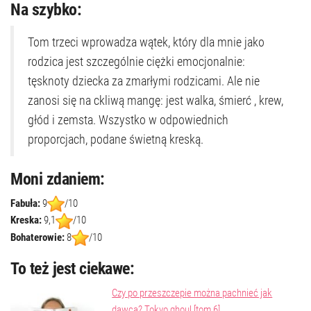
Na szybko:
Tom trzeci wprowadza wątek, który dla mnie jako
rodzica jest szczególnie ciężki emocjonalnie:
tęsknoty dziecka za zmarłymi rodzicami. Ale nie
zanosi się na ckliwą mangę: jest walka, śmierć , krew,
głód i zemsta. Wszystko w odpowiednich
proporcjach, podane świetną kreską.
Moni zdaniem:
Fabuła:
9
/10
Kreska:
9,1
/10
Bohaterowie:
8
/10
To też jest ciekawe:
Czy po przeszczepie można pachnieć jak
dawca? Tokyo ghoul [tom 6]