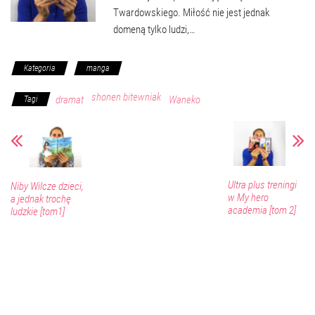
Twardowskiego. Miłość nie jest jednak
domeną tylko ludzi,…
Kategoria
manga
shonen bitewniak
dramat
Waneko
Tagi
Ultra plus treningi
Niby Wilcze dzieci,
w My hero
a jednak trochę
academia [tom 2]
ludzkie [tom1]