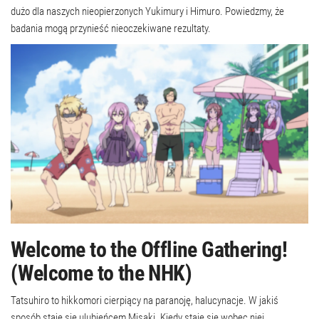
dużo dla naszych nieopierzonych Yukimury i Himuro. Powiedzmy, że
badania mogą przynieść nieoczekiwane rezultaty.
Welcome to the Offline Gathering!
(Welcome to the NHK)
Tatsuhiro to hikkomori cierpiący na paranoję, halucynacje. W jakiś
sposób staje się ulubieńcem Misaki. Kiedy staje się wobec niej