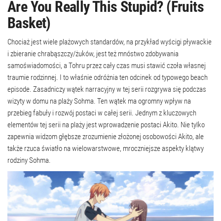
Are You Really This Stupid? (Fruits
Basket)
Chociaż jest wiele plażowych standardów, na przykład wyścigi pływackie
i zbieranie chrabąszczy/żuków, jest też mnóstwo zdobywania
samoświadomości, a Tohru przez cały czas musi stawić czoła własnej
traumie rodzinnej. I to właśnie odróżnia ten odcinek od typowego beach
episode. Zasadniczy wątek narracyjny w tej serii rozgrywa się podczas
wizyty w domu na plaży Sohma. Ten wątek ma ogromny wpływ na
przebieg fabuły i rozwój postaci w całej serii. Jednym z kluczowych
elementów tej serii na plaży jest wprowadzenie postaci Akito. Nie tylko
zapewnia widzom głębsze zrozumienie złożonej osobowości Akito, ale
także rzuca światło na wielowarstwowe, mroczniejsze aspekty klątwy
rodziny Sohma.