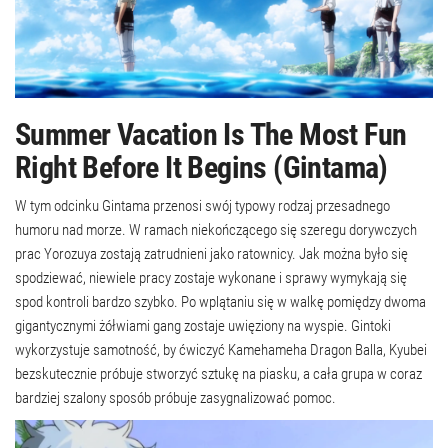
Summer Vacation Is The Most Fun
Right Before It Begins (Gintama)
W tym odcinku Gintama przenosi swój typowy rodzaj przesadnego
humoru nad morze. W ramach niekończącego się szeregu dorywczych
prac Yorozuya zostają zatrudnieni jako ratownicy. Jak można było się
spodziewać, niewiele pracy zostaje wykonane i sprawy wymykają się
spod kontroli bardzo szybko. Po wplątaniu się w walkę pomiędzy dwoma
gigantycznymi żółwiami gang zostaje uwięziony na wyspie. Gintoki
wykorzystuje samotność, by ćwiczyć Kamehameha Dragon Balla, Kyubei
bezskutecznie próbuje stworzyć sztukę na piasku, a cała grupa w coraz
bardziej szalony sposób próbuje zasygnalizować pomoc.