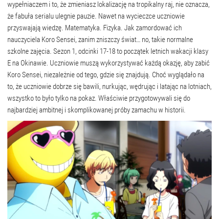
wypełniaczem i to, że zmieniasz lokalizację na tropikalny raj, nie oznacza,
że ​​fabuła serialu ulegnie pauzie. Nawet na wycieczce uczniowie
przyswajają wiedzę. Matematyka. Fizyka. Jak zamordować ich
nauczyciela Koro Sensei, zanim zniszczy świat… no, takie normalne
szkolne zajęcia. Sezon 1, odcinki 17-18 to początek letnich wakacji klasy
E na Okinawie. Uczniowie muszą wykorzystywać każdą okazję, aby zabić
Koro Sensei, niezależnie od tego, gdzie się znajdują. Choć wyglądało na
to, że uczniowie dobrze się bawili, nurkując, wędrując i latając na lotniach,
wszystko to było tylko na pokaz. Właściwie przygotowywali się do
najbardziej ambitnej i skomplikowanej próby zamachu w historii.