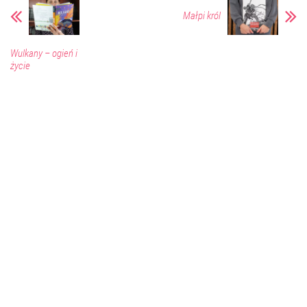
Małpi król
Wulkany – ogień i
życie