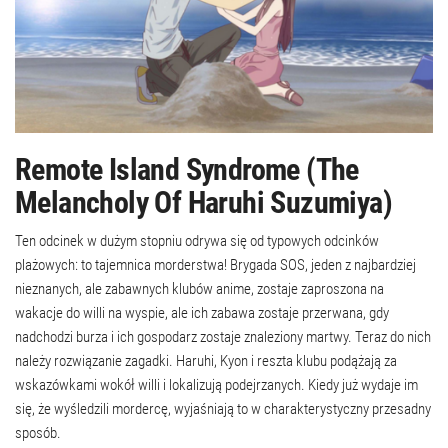
Remote Island Syndrome (The
Melancholy Of Haruhi Suzumiya)
Ten odcinek w dużym stopniu odrywa się od typowych odcinków
plażowych: to tajemnica morderstwa! Brygada SOS, jeden z najbardziej
nieznanych, ale zabawnych klubów anime, zostaje zaproszona na
wakacje do willi na wyspie, ale ich zabawa zostaje przerwana, gdy
nadchodzi burza i ich gospodarz zostaje znaleziony martwy. Teraz do nich
należy rozwiązanie zagadki. Haruhi, Kyon i reszta klubu podążają za
wskazówkami wokół willi i lokalizują podejrzanych. Kiedy już wydaje im
się, że wyśledzili mordercę, wyjaśniają to w charakterystyczny przesadny
sposób.