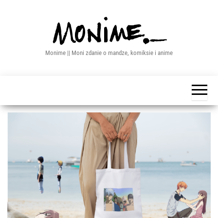
Przejdź
do
treści
Monime || Moni zdanie o mandze, komiksie i anime