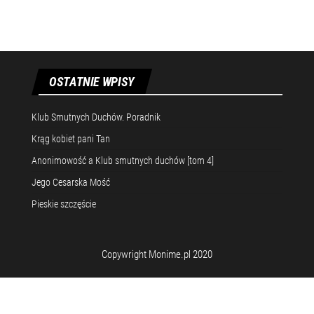
OSTATNIE WPISY
Klub Smutnych Duchów. Poradnik
Krąg kobiet pani Tan
Anonimowość a Klub smutnych duchów [tom 4]
Jego Cesarska Mość
Pieskie szczęście
Copywright Monime.pl 2020