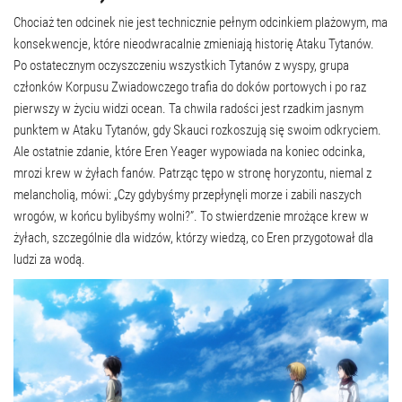
Chociaż ten odcinek nie jest technicznie pełnym odcinkiem plażowym, ma
konsekwencje, które nieodwracalnie zmieniają historię Ataku Tytanów.
Po ostatecznym oczyszczeniu wszystkich Tytanów z wyspy, grupa
członków Korpusu Zwiadowczego trafia do doków portowych i po raz
pierwszy w życiu widzi ocean. Ta chwila radości jest rzadkim jasnym
punktem w Ataku Tytanów, gdy Skauci rozkoszują się swoim odkryciem.
Ale ostatnie zdanie, które Eren Yeager wypowiada na koniec odcinka,
mrozi krew w żyłach fanów. Patrząc tępo w stronę horyzontu, niemal z
melancholią, mówi: „Czy gdybyśmy przepłynęli morze i zabili naszych
wrogów, w końcu bylibyśmy wolni?”. To stwierdzenie mrożące krew w
żyłach, szczególnie dla widzów, którzy wiedzą, co Eren przygotował dla
ludzi za wodą.