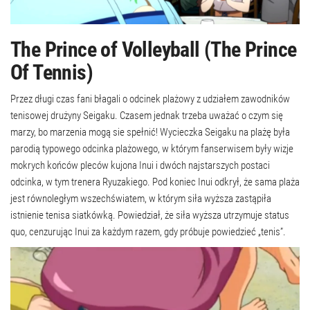
The Prince of Volleyball (The Prince
Of Tennis)
Przez długi czas fani błagali o odcinek plażowy z udziałem zawodników
tenisowej drużyny Seigaku. Czasem jednak trzeba uważać o czym się
marzy, bo marzenia mogą sie spełnić! Wycieczka Seigaku na plażę była
parodią typowego odcinka plażowego, w którym fanserwisem były wizje
mokrych końców pleców kujona Inui i dwóch najstarszych postaci
odcinka, w tym trenera Ryuzakiego. Pod koniec Inui odkrył, że sama plaża
jest równoległym wszechświatem, w którym siła wyższa zastąpiła
istnienie tenisa siatkówką. Powiedział, że siła wyższa utrzymuje status
quo, cenzurując Inui za każdym razem, gdy próbuje powiedzieć „tenis”.