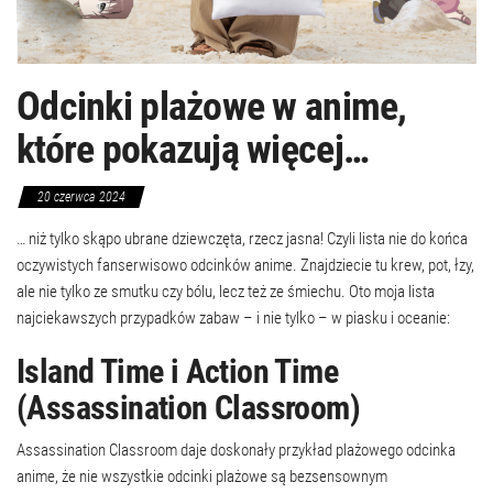
Odcinki plażowe w anime,
które pokazują więcej…
20 czerwca 2024
… niż tylko skąpo ubrane dziewczęta, rzecz jasna! Czyli lista nie do końca
oczywistych fanserwisowo odcinków anime. Znajdziecie tu krew, pot, łzy,
ale nie tylko ze smutku czy bólu, lecz też ze śmiechu. Oto moja lista
najciekawszych przypadków zabaw – i nie tylko – w piasku i oceanie:
Island Time i Action Time
(Assassination Classroom)
Assassination Classroom daje doskonały przykład plażowego odcinka
anime, że nie wszystkie odcinki plażowe są bezsensownym