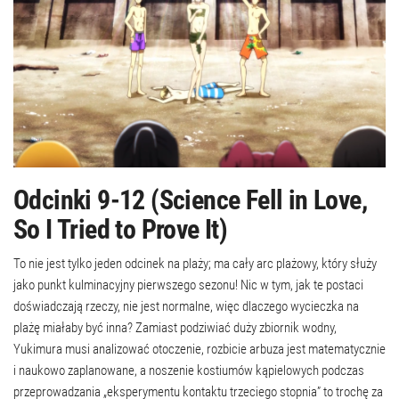
Odcinki 9-12 (Science Fell in Love,
So I Tried to Prove It)
To nie jest tylko jeden odcinek na plaży; ma cały arc plażowy, który służy
jako punkt kulminacyjny pierwszego sezonu! Nic w tym, jak te postaci
doświadczają rzeczy, nie jest normalne, więc dlaczego wycieczka na
plażę miałaby być inna? Zamiast podziwiać duży zbiornik wodny,
Yukimura musi analizować otoczenie, rozbicie arbuza jest matematycznie
i naukowo zaplanowane, a noszenie kostiumów kąpielowych podczas
przeprowadzania „eksperymentu kontaktu trzeciego stopnia” to trochę za