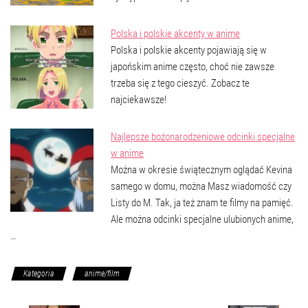
Polska i polskie akcenty w anime
Polska i polskie akcenty pojawiają się w
japońskim anime często, choć nie zawsze
trzeba się z tego cieszyć. Zobacz te
najciekawsze!
Najlepsze bożonarodzeniowe odcinki specjalne
w anime
Można w okresie świątecznym oglądać Kevina
samego w domu, można Masz wiadomość czy
Listy do M. Tak, ja też znam te filmy na pamięć.
Ale można odcinki specjalne ulubionych anime,
…
Kategoria
anime/film