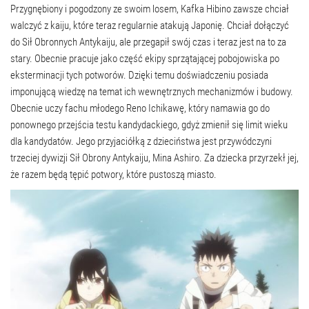
Przygnębiony i pogodzony ze swoim losem, Kafka Hibino zawsze chciał
walczyć z kaiju, które teraz regularnie atakują Japonię. Chciał dołączyć
do Sił Obronnych Antykaiju, ale przegapił swój czas i teraz jest na to za
stary. Obecnie pracuje jako część ekipy sprzątającej pobojowiska po
eksterminacji tych potworów. Dzięki temu doświadczeniu posiada
imponującą wiedzę na temat ich wewnętrznych mechanizmów i budowy.
Obecnie uczy fachu młodego Reno Ichikawę, który namawia go do
ponownego przejścia testu kandydackiego, gdyż zmienił się limit wieku
dla kandydatów. Jego przyjaciółką z dzieciństwa jest przywódczyni
trzeciej dywizji Sił Obrony Antykaiju, Mina Ashiro. Za dziecka przyrzekł jej,
że razem będą tępić potwory, które pustoszą miasto.