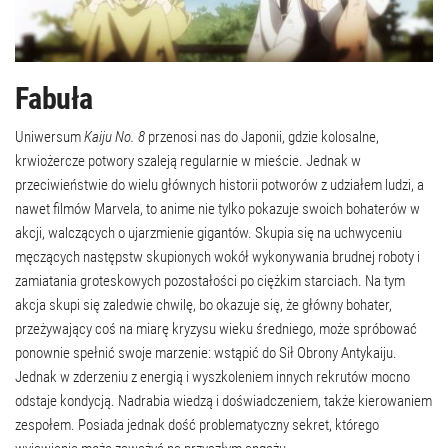
Fabuła
Uniwersum
Kaiju No. 8
przenosi nas do Japonii, gdzie kolosalne,
krwiożercze potwory szaleją regularnie w mieście. Jednak w
przeciwieństwie do wielu głównych historii potworów z udziałem ludzi, a
nawet filmów Marvela, to anime nie tylko pokazuje swoich bohaterów w
akcji, walczących o ujarzmienie gigantów. Skupia się na uchwyceniu
męczących następstw skupionych wokół wykonywania brudnej roboty i
zamiatania groteskowych pozostałości po ciężkim starciach. Na tym
akcja skupi się zaledwie chwilę, bo okazuje się, że główny bohater,
przeżywający coś na miarę kryzysu wieku średniego, może spróbować
ponownie spełnić swoje marzenie: wstąpić do Sił Obrony Antykaiju.
Jednak w zderzeniu z energią i wyszkoleniem innych rekrutów mocno
odstaje kondycją. Nadrabia wiedzą i doświadczeniem, także kierowaniem
zespołem. Posiada jednak dość problematyczny sekret, którego