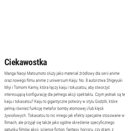
Ciekawostka
Manga Naoyi Matsumoto służy jako materiał źródłowy dla serii anime
oraz nowego filmu anime z uniwersum Kaiju: No. 8 autorstwa Shigeyuki
Miyi i Tomomi Kamiy, która łączy kaiju i tokusatsu, aby stworzyć
interesującą konfigurację dla pełnego akcji spektaklu. Czym jednak są te
kaiju i tokasatsu? Kaiju to gigantyczne potwory w stylu Godzilli, które
pełnią również funkcję metafor bomby atomowej i/lub klęsk
żywiołowych. Tokasatsu to nic innego jak efekty specjalne stosowane w
filmach, ale przyjął się także jako ogólne określenie specyficznego
gatunku filmów akcji, science fiction, fantasy, horroru, czy dram, z