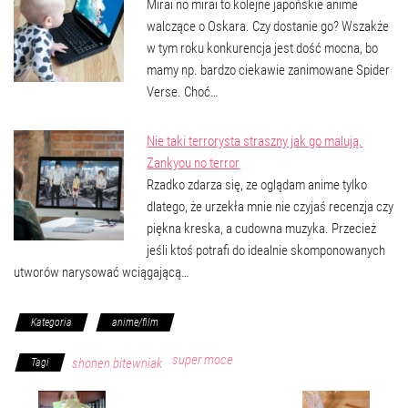
Mirai no mirai to kolejne japońskie anime
walczące o Oskara. Czy dostanie go? Wszakże
w tym roku konkurencja jest dość mocna, bo
mamy np. bardzo ciekawie zanimowane Spider
Verse. Choć…
Nie taki terrorysta straszny jak go malują.
Zankyou no terror
Rzadko zdarza się, ze oglądam anime tylko
dlatego, że urzekła mnie nie czyjaś recenzja czy
piękna kreska, a cudowna muzyka. Przecież
jeśli ktoś potrafi do idealnie skomponowanych
utworów narysować wciągającą…
Kategoria
anime/film
super moce
shonen bitewniak
Tagi