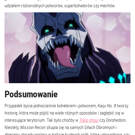
udziałem różnorodnych potworów, superbohaterów czy mechów.
Podsumowanie
Przypadek bycia jednocześnie bohaterem i potworem,
Kaiju No. 8
tworzy
historię, która może pójść na wiele różnych sposobów i zagłębić się w
interesujące terytorium. Tak było choćby w
Tokio ghoul
czy
Dorohedoro
.
Niestety,
Mission Recon
skupia się na samych Siłach Obronnych i
zbieraniu obsady postaci w trakcie trudnych prób, które udowadniają, czy