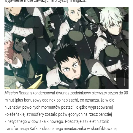
wyjawienie może zaważyć na przyszłym angażu…
Mission Recon
skondensował dwunastoodcinkowy pierwszy sezon do 90
minut (plus bonusowy odcinek po napisach), co oznacza, że ​​wiele
niuansów, powolnych momentów postaci i ciężko wypracowanej
koleżeńskiej atmosfery zostało poświęconych na rzecz bardziej
kinetycznego widowiska kinowego. Pozostaje szkielet historii:
transformacja Kafki z ukochanego nieudacznika w skonfliktowaną