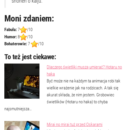
shonen o kaiju.
Moni zdaniem:
Fabuła:
7
/10
Humor:
8
/10
Bohaterowie:
7
/10
To też jest ciekawe:
Dlaczego świetliki muszą umierać? Hotaru no
haka
Być może nie na każdym ta animacja robi tak
wielkie wrażenie jak na rodzicach. A tak się
akurat składa, że nim jestem. Grobowiec
świetlików (Hotaru no haka) to chyba
najsmutniejsza…
Mirai no mirai tuż przed Oskarami