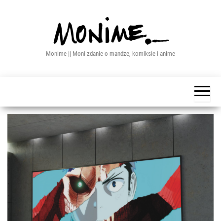
Przejdź
do
treści
Monime || Moni zdanie o mandze, komiksie i anime