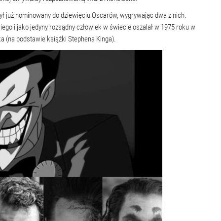
był już nominowany do dziewięciu Oscarów, wygrywając dwa z nich.
ego i jako jedyny rozsądny człowiek w świecie oszalał w 1975 roku w
a (na podstawie książki Stephena Kinga).