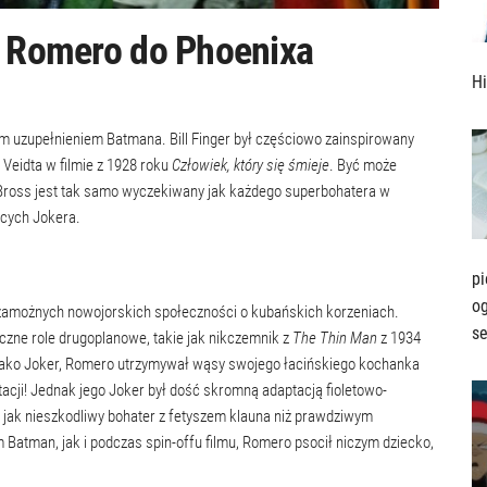
d Romero do Phoenixa
Hi
m uzupełnieniem Batmana. Bill Finger był częściowo zainspirowany
Veidta w filmie z 1928 roku
Człowiek, który się śmieje
. Być może
 Bross jest tak samo wyczekiwany jak każdego superbohatera w
ących Jokera.
pi
o
zamożnych nowojorskich społeczności o kubańskich korzeniach.
s
czne role drugoplanowe, takie jak nikczemnik z
The Thin Man
z 1934
Jako Joker, Romero utrzymywał wąsy swojego łacińskiego kochanka
acji! Jednak jego Joker był dość skromną adaptacją fioletowo-
ej jak nieszkodliwy bohater z fetyszem klauna niż prawdziwym
 Batman, jak i podczas spin-offu filmu, Romero psocił niczym dziecko,