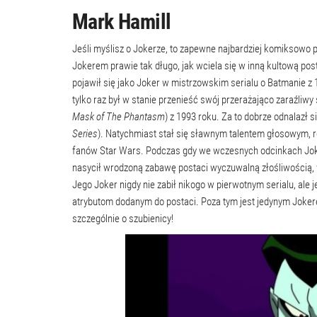
Mark Hamill
Jeśli myślisz o Jokerze, to zapewne najbardziej komiksowo
Jokerem prawie tak długo, jak wciela się w inną kultową po
pojawił się jako Joker w mistrzowskim serialu o Batmanie z
tylko raz był w stanie przenieść swój przerażająco zaraźliwy
Mask of The Phantasm
) z 1993 roku. Za to dobrze odnalazł
Series
). Natychmiast stał się sławnym talentem głosowym, ro
fanów Star Wars. Podczas gdy we wczesnych odcinkach Joker 
nasycił wrodzoną zabawę postaci wyczuwalną złośliwością, w
Jego Joker nigdy nie zabił nikogo w pierwotnym serialu, ale
atrybutom dodanym do postaci. Poza tym jest jedynym Joker
szczególnie o szubienicy!