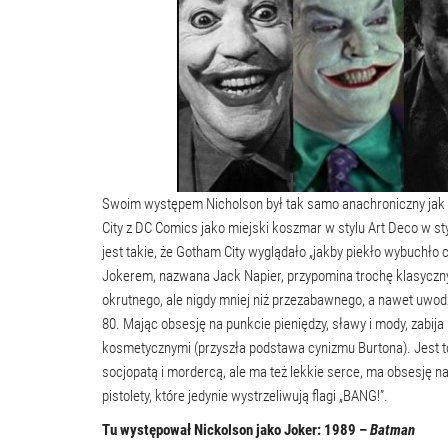
Swoim występem Nicholson był tak samo anachroniczny jak 
City z DC Comics jako miejski koszmar w stylu Art Deco w st
jest takie, że Gotham City wyglądało „jakby piekło wybuchło
Jokerem, nazwana Jack Napier, przypomina trochę klasyczn
okrutnego, ale nigdy mniej niż przezabawnego, a nawet uwod
80. Mając obsesję na punkcie pieniędzy, sławy i mody, zabi
kosmetycznymi (przyszła podstawa cynizmu Burtona). Jest to
socjopatą i mordercą, ale ma też lekkie serce, ma obsesję na 
pistolety, które jedynie wystrzeliwują flagi „BANG!”.
Tu występował Nickolson jako Joker: 1989 –
Batman