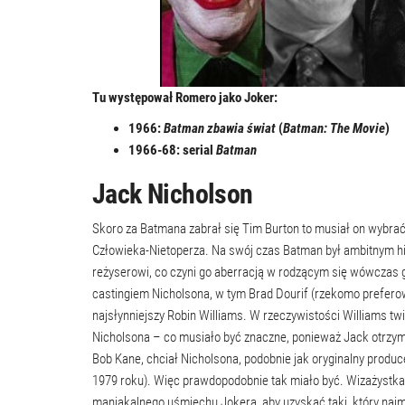
Tu występował Romero jako Joker:
1966:
Batman zbawia świat
(
Batman: The Movie
)
1966-68: serial
Batman
Jack Nicholson
Skoro za Batmana zabrał się Tim Burton to musiał on wybrać
Człowieka-Nietoperza. Na swój czas Batman był ambitnym hi
reżyserowi, co czyni go aberracją w rodzącym się wówczas ga
castingiem Nicholsona, w tym Brad Dourif (rzekomo preferow
najsłynniejszy Robin Williams. W rzeczywistości Williams twi
Nicholsona – co musiało być znaczne, ponieważ Jack otrzy
Bob Kane, chciał Nicholsona, podobnie jak oryginalny produc
1979 roku). Więc prawdopodobnie tak miało być. Wizażystk
maniakalnego uśmiechu Jokera, aby uzyskać taki, który naj