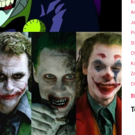
Kr
A
J
Pi
St
Ch
Ko
Zn
Ch
Bl
T