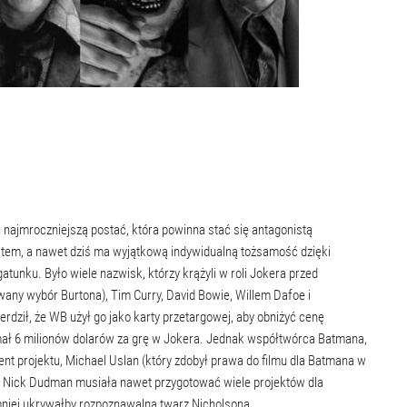
 najmroczniejszą postać, która powinna stać się antagonistą
tem, a nawet dziś ma wyjątkową indywidualną tożsamość dzięki
tunku. Było wiele nazwisk, którzy krążyli w roli Jokera przed
any wybór Burtona), Tim Curry, David Bowie, Willem Dafoe i
erdził, że WB użył go jako karty przetargowej, aby obniżyć cenę
mał 6 milionów dolarów za grę w Jokera. Jednak współtwórca Batmana,
ent projektu, Michael Uslan (który zdobył prawa do filmu dla Batmana w
a Nick Dudman musiała nawet przygotować wiele projektów dla
mniej ukrywałby rozpoznawalną twarz Nicholsona.