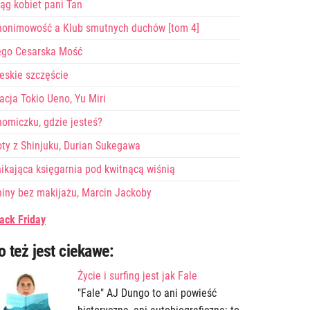
ąg kobiet pani Tan
nonimowość a Klub smutnych duchów [tom 4]
ego Cesarska Mość
eskie szczęście
acja Tokio Ueno, Yu Miri
omiczku, gdzie jesteś?
ty z Shinjuku, Durian Sukegawa
ikająca księgarnia pod kwitnącą wiśnią
iny bez makijażu, Marcin Jackoby
ack Friday
o też jest ciekawe:
Życie i surfing jest jak Fale
"Fale" AJ Dungo to ani powieść