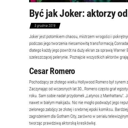
Być jak Joker: aktorzy o
3 grudnia 2019
Joker jest potomkiem chaosu, mistrzem wrogości i pokrętny
podczas jego tworzenia niesamowitą transformacją Conrada 
dlatego każdy jego powrót na duży ekran za sprawą Warner
szeleszczącej pelerynie. Poznajcie wszystkich aktorów graj
Cesar Romero
Pochodzący ze złotego wieku Hollywood Romero był synem 
Zaczynając od wczesnych lat 30., Romero często grał egzoty
roku. Sam sobie nadał przydomek „Latynos z Manhattanu”. 
nawet w białym makijażu. Nic nie mogło podważyć jego reput
zielonego zabójcy ze złotej i srebrnej epoki komiksu. Bardzi
zagrożeniem dla Gotham City, zarówno w serialu telewizyjnym
tworząc prawdziwą aktorską kreskówkę.