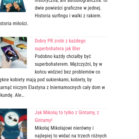
historyczna, ani autobiograficzna: to
dwie powieści graficzne w jednej.
Historia surfingu i walki z rakiem.
storia miłości.
Dobry PR zrobi z każdego
superbohatera jak Bler
Podobno każdy chciałby być
superbohaterem. Mężczyźni, by w
końcu widzieć bez problemów co
ękne kobiety mają pod sukienkami, kobiety, by
garnąć niczym Elastyna z Iniemamocnych cały dom w
ekundę. Ale…
Jak Mikołaj to tylko z Gintamy, z
Gintamy!
Mikołaj Mikołajowi nierówny i
najlepiej to widać na trzech różnych