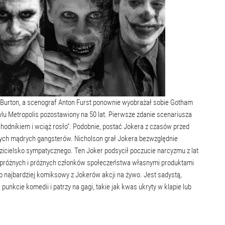
Burton, a scenograf Anton Furst ponownie wyobrażał sobie Gotham
ylu Metropolis pozostawiony na 50 lat. Pierwsze zdanie scenariusza
 chodnikiem i wciąż rosło”. Podobnie, postać Jokera z czasów przed
ych mądrych gangsterów. Nicholson grał Jokera bezwzględnie
zicielsko sympatycznego. Ten Joker podsycił poczucie narcyzmu z lat
ja próżnych i próżnych członków społeczeństwa własnymi produktami
 najbardziej komiksowy z Jokerów akcji na żywo. Jest sadystą,
punkcie komedii i patrzy na gagi, takie jak kwas ukryty w klapie lub