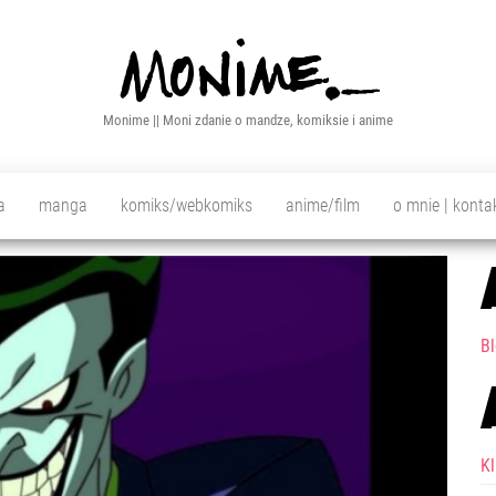
Monime || Moni zdanie o mandze, komiksie i anime
a
manga
komiks/webkomiks
anime/film
o mnie | konta
Bl
K