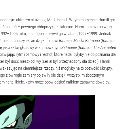
 podobnym aktorem okaże się Mark Hamill. W tym momencie Hamill gra
stać postać – pewnego chłopczyka z Tatooine. Hamill po raz pierwszy
 1992–1995 roku, a następnie ożywił go w latach 1997–1999. Jednak
 śmiech na duży ekran dzięki filmowi
Batman: Maska Batmana
(
Batman:
 się jako aktor głosowy w animowanym
Batmanie
(
Batman: The Animated
zwijając rytm rozmowy i rechot, które nadal byłyby nie do poznania dla
był dość nieszkodliwy (serial był przeznaczony dla dzieci), Hamill
skazując na ciemniejsze rzeczy, niż mogłyby na to pozwolić skrypty.
 jego złowrogie zamiary pojawiły się dzięki wszystkim zboczonym
em na tej liście, który może opowiedzieć całkiem zabawne dowcipy…