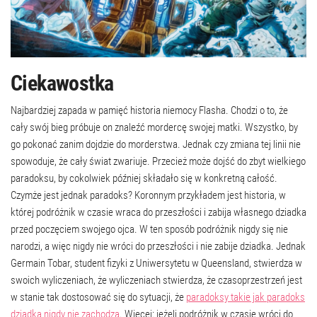
Ciekawostka
Najbardziej zapada w pamięć historia niemocy Flasha. Chodzi o to, że
cały swój bieg próbuje on znaleźć mordercę swojej matki. Wszystko, by
go pokonać zanim dojdzie do morderstwa. Jednak czy zmiana tej linii nie
spowoduje, że cały świat zwariuje. Przecież może dojść do zbyt wielkiego
paradoksu, by cokolwiek później składało się w konkretną całość.
Czymże jest jednak paradoks? Koronnym przykładem jest historia, w
której podróżnik w czasie wraca do przeszłości i zabija własnego dziadka
przed poczęciem swojego ojca. W ten sposób podróżnik nigdy się nie
narodzi, a więc nigdy nie wróci do przeszłości i nie zabije dziadka. Jednak
Germain Tobar, student fizyki z Uniwersytetu w Queensland, stwierdza w
swoich wyliczeniach, że wyliczeniach stwierdza, że czasoprzestrzeń jest
w stanie tak dostosować się do sytuacji, że
paradoksy takie jak paradoks
dziadka nigdy nie zachodzą
. Więcej: jeżeli podróżnik w czasie wróci do