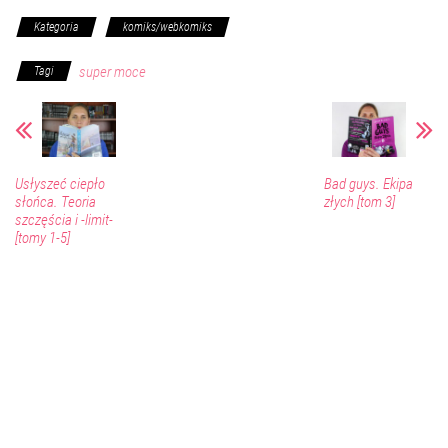
Kategoria
komiks/webkomiks
super moce
Tagi
Usłyszeć ciepło
Bad guys. Ekipa
słońca. Teoria
złych [tom 3]
szczęścia i -limit-
[tomy 1-5]