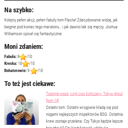
Na szybko:
Kolejny pełen akcji, pełen fabuły tom
Flasha
! Zdecydowanie widzę, jak
biegnie pod koniec tego maratonu… i jak dawno tak się męczy. Joshua
Williamson spisał się fantastycznie.
Moni zdaniem:
Fabuła:
8
/10
Kreska:
10
/10
Bohaterowie:
9
/10
To też jest ciekawe:
Todome waza, czyli cios kończący. Tokyo ghoul
[tom 14]
Ostatni tom. Ostatni wrogowie kładą się pod
nogami najlepszych inspektorów BSG. Ostatnia
krew zostaje przelana. Czy Tokyo będzie lepsze
bez ghouli? Czy kiedykolwiek udało się