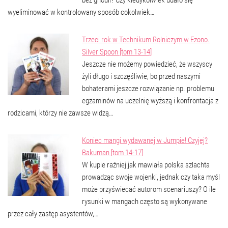
wyeliminować w kontrolowany sposób cokolwiek…
Trzeci rok w Technikum Rolniczym w Ezono.
Silver Spoon [tom 13-14]
Jeszcze nie możemy powiedzieć, że wszyscy
żyli długo i szczęśliwie, bo przed naszymi
bohaterami jeszcze rozwiązanie np. problemu
egzaminów na uczelnię wyższą i konfrontacja z
rodzicami, którzy nie zawsze widzą…
Koniec mangi wydawanej w Jumpie! Czyjej?
Bakuman [tom 14-17]
W kupie raźniej jak mawiała polska szlachta
prowadząc swoje wojenki, jednak czy taka myśl
może przyświecać autorom scenariuszy? O ile
rysunki w mangach często są wykonywane
przez cały zastęp asystentów,…