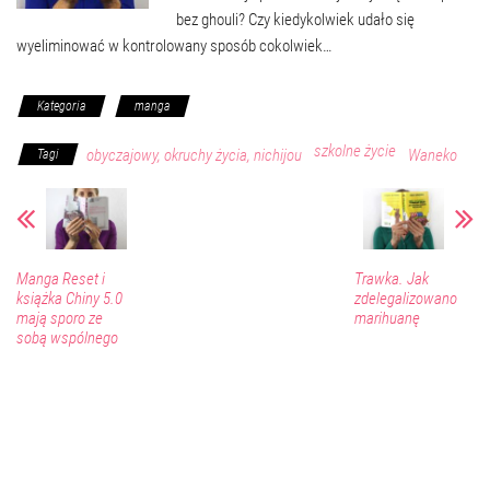
bez ghouli? Czy kiedykolwiek udało się
wyeliminować w kontrolowany sposób cokolwiek…
Kategoria
manga
szkolne życie
obyczajowy, okruchy życia, nichijou
Waneko
Tagi
Manga Reset i
Trawka. Jak
książka Chiny 5.0
zdelegalizowano
mają sporo ze
marihuanę
sobą wspólnego