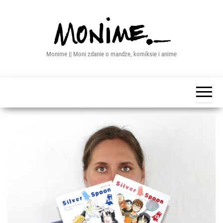
Przejdź
do
treści
Monime || Moni zdanie o mandze, komiksie i anime