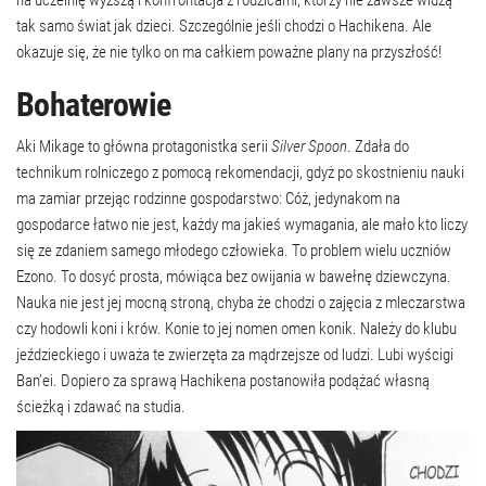
tak samo świat jak dzieci. Szczególnie jeśli chodzi o Hachikena. Ale
okazuje się, że nie tylko on ma całkiem poważne plany na przyszłość!
Bohaterowie
Aki Mikage to główna protagonistka serii
Silver Spoon
. Zdała do
technikum rolniczego z pomocą rekomendacji, gdyż po skostnieniu nauki
ma zamiar przejąc rodzinne gospodarstwo: Cóż, jedynakom na
gospodarce łatwo nie jest, każdy ma jakieś wymagania, ale mało kto liczy
się ze zdaniem samego młodego człowieka. To problem wielu uczniów
Ezono. To dosyć prosta, mówiąca bez owijania w bawełnę dziewczyna.
Nauka nie jest jej mocną stroną, chyba że chodzi o zajęcia z mleczarstwa
czy hodowli koni i krów. Konie to jej nomen omen konik. Należy do klubu
jeździeckiego i uważa te zwierzęta za mądrzejsze od ludzi. Lubi wyścigi
Ban’ei. Dopiero za sprawą Hachikena postanowiła podążać własną
ścieżką i zdawać na studia.