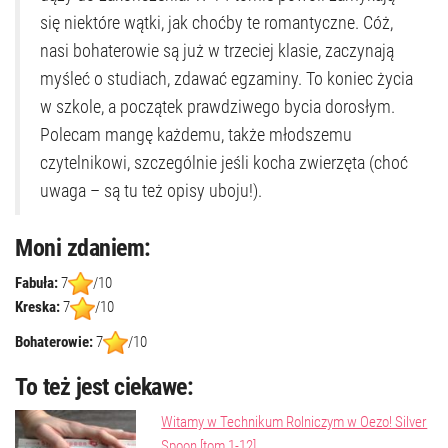
się niektóre wątki, jak choćby te romantyczne. Cóż,
nasi bohaterowie są już w trzeciej klasie, zaczynają
myśleć o studiach, zdawać egzaminy. To koniec życia
w szkole, a początek prawdziwego bycia dorosłym.
Polecam mangę każdemu, także młodszemu
czytelnikowi, szczególnie jeśli kocha zwierzęta (choć
uwaga – są tu też opisy uboju!).
Moni zdaniem:
Fabuła:
7
/10
Kreska:
7
/10
Bohaterowie:
7
/10
To też jest ciekawe:
Witamy w Technikum Rolniczym w Oezo! Silver
Spoon [tom 1-12]