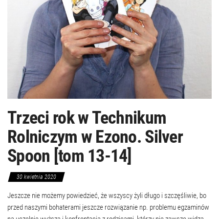
Trzeci rok w Technikum
Rolniczym w Ezono. Silver
Spoon [tom 13-14]
30 kwietnia 2020
Jeszcze nie możemy powiedzieć, że wszyscy żyli długo i szczęśliwie, bo
przed naszymi bohaterami jeszcze rozwiązanie np. problemu egzaminów
na uczelnię wyższą i konfrontacja z rodzicami, którzy nie zawsze widzą