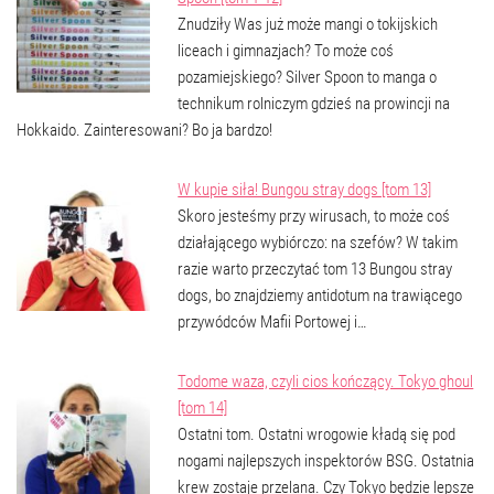
Znudziły Was już może mangi o tokijskich
liceach i gimnazjach? To może coś
pozamiejskiego? Silver Spoon to manga o
technikum rolniczym gdzieś na prowincji na
Hokkaido. Zainteresowani? Bo ja bardzo!
W kupie siła! Bungou stray dogs [tom 13]
Skoro jesteśmy przy wirusach, to może coś
działającego wybiórczo: na szefów? W takim
razie warto przeczytać tom 13 Bungou stray
dogs, bo znajdziemy antidotum na trawiącego
przywódców Mafii Portowej i…
Todome waza, czyli cios kończący. Tokyo ghoul
[tom 14]
Ostatni tom. Ostatni wrogowie kładą się pod
nogami najlepszych inspektorów BSG. Ostatnia
krew zostaje przelana. Czy Tokyo będzie lepsze