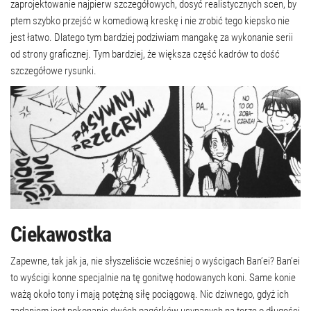
zaprojektowanie najpierw szczegółowych, dosyć realistycznych scen, by
ptem szybko przejść w komediową kreskę i nie zrobić tego kiepsko nie
jest łatwo. Dlatego tym bardziej podziwiam mangakę za wykonanie serii
od strony graficznej. Tym bardziej, że większa część kadrów to dość
szczegółowe rysunki.
Ciekawostka
Zapewne, tak jak ja, nie słyszeliście wcześniej o wyścigach Ban’ei? Ban’ei
to wyścigi konne specjalnie na tę gonitwę hodowanych koni. Same konie
ważą około tony i mają potężną siłę pociągową. Nic dziwnego, gdyż ich
zadaniem jest pokonanie dwóch pagórków usypanych na torze o długości