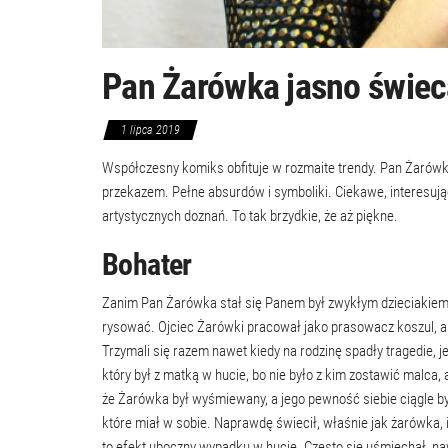
Pan Żarówka jasno świecą
1 lipca 2019
Współczesny komiks obfituje w rozmaite trendy. Pan Żarówka
przekazem. Pełne absurdów i symboliki. Ciekawe, interesują
artystycznych doznań. To tak brzydkie, że aż piękne.
Bohater
Zanim Pan Żarówka stał się Panem był zwykłym dzieciakiem ż
rysować. Ojciec Żarówki pracował jako prasowacz koszul, a m
Trzymali się razem nawet kiedy na rodzinę spadły tragedie, je
który był z matką w hucie, bo nie było z kim zostawić malca, 
że Żarówka był wyśmiewany, a jego pewność siebie ciągle był
które miał w sobie. Naprawdę świecił, właśnie jak żarówka, i
to efekt uboczny wypadku w hucie. Często się uśmiechał, nawe