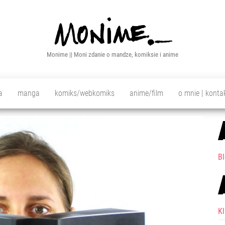
Monime || Moni zdanie o mandze, komiksie i anime
a
manga
komiks/webkomiks
anime/film
o mnie | konta
Bl
K