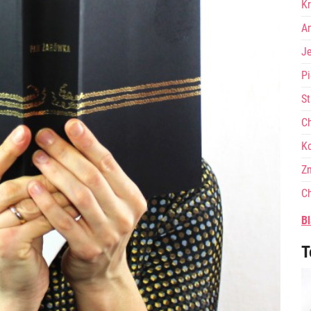
Kr
A
J
Pi
St
Ch
Ko
Zn
Ch
Bl
T