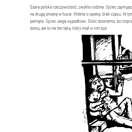
Szara polska rzeczywistość, zwykła rodzina. Ojciec zajmuj
na drugą zmianę w hucie. Kłótnie o opiekę, brak czasu. W t
pamięta. Ojciec ulega wypadkowi. Dość dziwnemu, bo rozpraso
domu, ale to nie ten taka, który miał w nim być.