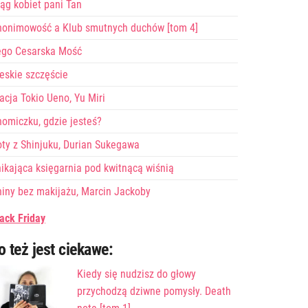
ąg kobiet pani Tan
nonimowość a Klub smutnych duchów [tom 4]
ego Cesarska Mość
eskie szczęście
acja Tokio Ueno, Yu Miri
omiczku, gdzie jesteś?
ty z Shinjuku, Durian Sukegawa
ikająca księgarnia pod kwitnącą wiśnią
iny bez makijażu, Marcin Jackoby
ack Friday
o też jest ciekawe:
Kiedy się nudzisz do głowy
przychodzą dziwne pomysły. Death