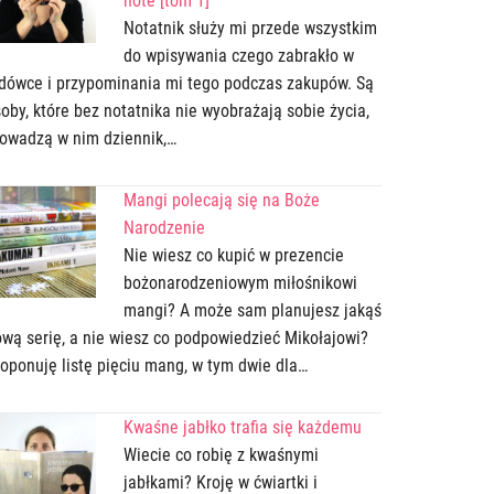
note [tom 1]
Notatnik służy mi przede wszystkim
do wpisywania czego zabrakło w
dówce i przypominania mi tego podczas zakupów. Są
oby, które bez notatnika nie wyobrażają sobie życia,
owadzą w nim dziennik,…
Mangi polecają się na Boże
Narodzenie
Nie wiesz co kupić w prezencie
bożonarodzeniowym miłośnikowi
mangi? A może sam planujesz jakąś
wą serię, a nie wiesz co podpowiedzieć Mikołajowi?
oponuję listę pięciu mang, w tym dwie dla…
Kwaśne jabłko trafia się każdemu
Wiecie co robię z kwaśnymi
jabłkami? Kroję w ćwiartki i