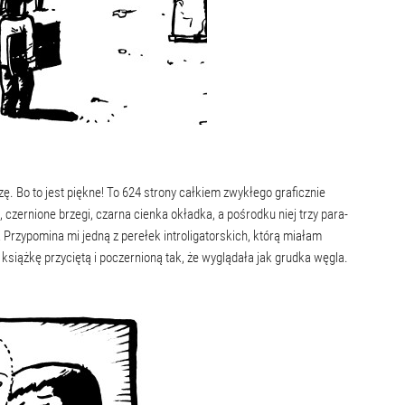
. Bo to jest piękne! To 624 strony całkiem zwykłego graficznie
czernione brzegi, czarna cienka okładka, a pośrodku niej trzy para-
Przypomina mi jedną z perełek introligatorskich, którą miałam
siążkę przyciętą i poczernioną tak, że wyglądała jak grudka węgla.