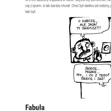
się z ojcem. A tak bardzo chciał. Choć był daleko od rodziny,
taki był.
Fabuła