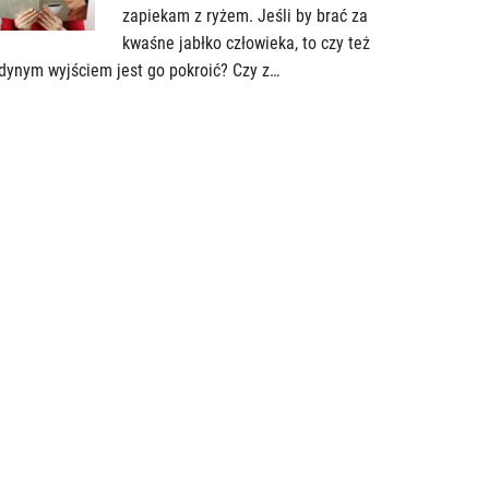
zapiekam z ryżem. Jeśli by brać za
kwaśne jabłko człowieka, to czy też
dynym wyjściem jest go pokroić? Czy z…