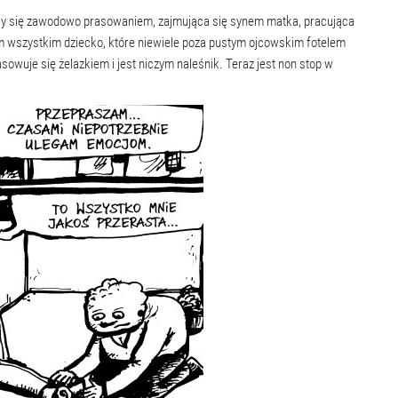
ący się zawodowo prasowaniem, zajmująca się synem matka, pracująca
ym wszystkim dziecko, które niewiele poza pustym ojcowskim fotelem
wuje się żelazkiem i jest niczym naleśnik. Teraz jest non stop w