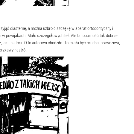
zyjąś diastemę, a można uzbroić szczękę w aparat ortodontyczny i
m w powijakach. Mało szczegółowych teł. Ale ta toporność tak dobrze
jak i historii. O to autorowi chodziło. To miała być brudna, prawdziwa,
orzkawy nastrój.