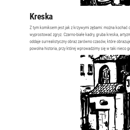
Kreska
Z tym komiksem jest jak z krzywymi zębami: można kochać c
wyprostować zgryz. Czarno-białe kadry, gruba kreska, artyz
oddaje surrealistyczny obraz zarówno czasów, które obrazuje, 
powolna historia, przy której wprowadzimy się w taki nieco g