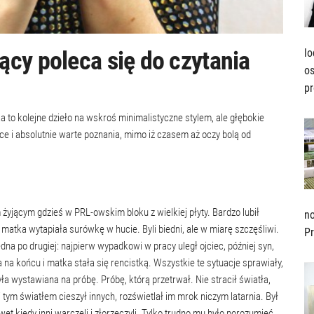
cy poleca się do czytania
lo
os
pr
 to kolejne dzieło na wskroś minimalistyczne stylem, ale głębokie
ce i absolutnie warte poznania, mimo iż czasem aż oczy bolą od
yjącym gdzieś w PRL-owskim bloku z wielkiej płyty. Bardzo lubił
no
atka wytapiała surówkę w hucie. Byli biedni, ale w miarę szczęśliwi.
Pr
dna po drugiej: najpierw wypadkowi w pracy uległ ojciec, później syn,
a na końcu i matka stała się rencistką. Wszystkie te sytuacje sprawiały,
a wystawiana na próbę. Próbę, którą przetrwał. Nie stracił światła,
 tym światłem cieszył innych, rozświetlał im mrok niczym latarnia. Był
t kiedy inni warczeli i złorzeczyli. Tylko trudno mu było porozumieć