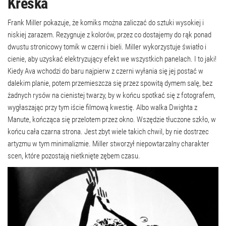
Kreska
Frank Miller pokazuje, że komiks można zaliczać do sztuki wysokiej i
niskiej zarazem. Rezygnuje z kolorów, przez co dostajemy do rąk ponad
dwustu stronicowy tomik w czerni i bieli. Miller wykorzystuje światło i
cienie, aby uzyskać elektryzujący efekt we wszystkich panelach. I to jaki!
Kiedy Ava wchodzi do baru najpierw z czerni wyłania się jej postać w
dalekim planie, potem przemieszcza się przez spowitą dymem salę, bez
żadnych rysów na cienistej twarzy, by w końcu spotkać się z fotografem,
wygłaszając przy tym iście filmową kwestię. Albo walka Dwighta z
Manute, kończąca się przelotem przez okno. Wszędzie tłuczone szkło, w
końcu cała czarna strona. Jest zbyt wiele takich chwil, by nie dostrzec
artyzmu w tym minimalizmie. Miller stworzył niepowtarzalny charakter
scen, które pozostają nietknięte zębem czasu.