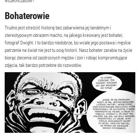
wszechczasów?
Bohaterowie
Trudno jest streścić historię bez zabarwienia jej tandetnym i
stereotypowym obrazem macho, na jakiego kreowany jest bohater,
fotograf Dwight. I to bardzo niedobrze, bo wcale jego postawa i męskie
patrzenie na świat nie jest tu osią historii. Nasz bohater zarabia na życie
biorąc zlecenia od zazdrosnych mężów i żon i robiąc kompromitujące
zdjęcia, tak bardzo potrzebne do rozwodów.