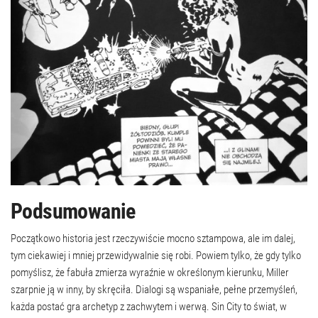
Podsumowanie
Początkowo historia jest rzeczywiście mocno sztampowa, ale im dalej,
tym ciekawiej i mniej przewidywalnie się robi. Powiem tylko, że gdy tylko
pomyślisz, że fabuła zmierza wyraźnie w określonym kierunku, Miller
szarpnie ją w inny, by skręciła. Dialogi są wspaniałe, pełne przemyśleń,
każda postać gra archetyp z zachwytem i werwą. Sin City to świat, w