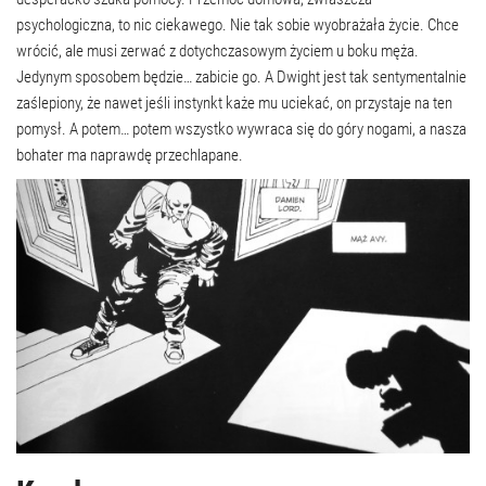
psychologiczna, to nic ciekawego. Nie tak sobie wyobrażała życie. Chce
wrócić, ale musi zerwać z dotychczasowym życiem u boku męża.
Jedynym sposobem będzie… zabicie go. A Dwight jest tak sentymentalnie
zaślepiony, że nawet jeśli instynkt każe mu uciekać, on przystaje na ten
pomysł. A potem… potem wszystko wywraca się do góry nogami, a nasza
bohater ma naprawdę przechlapane.