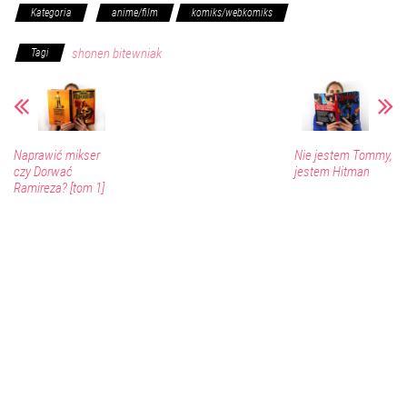
Kategoria
anime/film
komiks/webkomiks
shonen bitewniak
Tagi
Naprawić mikser
Nie jestem Tommy,
czy Dorwać
jestem Hitman
Ramireza? [tom 1]