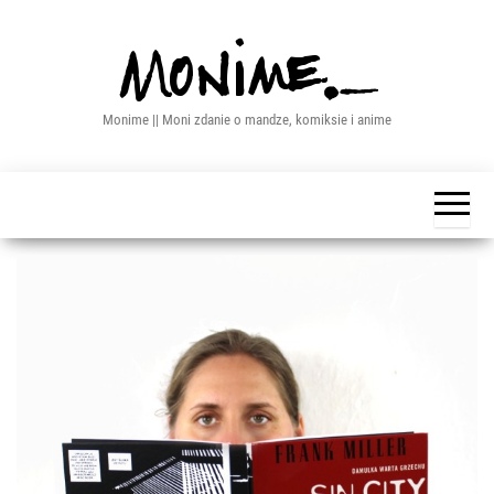
Przejdź
do
treści
Monime || Moni zdanie o mandze, komiksie i anime