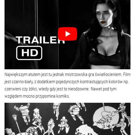
Największym atutem jest tu jednak mistrzowska gra światłocieniem. Film
jest czarno-biały, z dodatkiem pojedynczych kontrastujących kolorów np.
czerwieni czy żółci, wtedy gdy jest to nieodzowne. Nawet pod tym
względem mocno przypomina komiks.