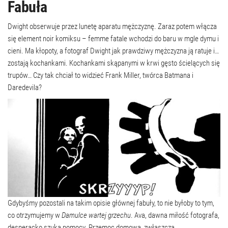
Fabuła
Dwight obserwuje przez lunetę aparatu mężczyznę. Zaraz potem włącza
się element noir komiksu – femme fatale wchodzi do baru w mgle dymu i
cieni. Ma kłopoty, a fotograf Dwight jak prawdziwy mężczyzna ją ratuje i…
zostają kochankami. Kochankami skąpanymi w krwi gęsto ścielących się
trupów… Czy tak chciał to widzieć Frank Miller, twórca Batmana i
Daredevila?
Gdybyśmy pozostali na takim opisie głównej fabuły, to nie byłoby to tym,
co otrzymujemy w
Damulce wartej grzechu
. Ava, dawna miłość fotografa,
desperacko szuka pomocy. Przemoc domowa, zwłaszcza