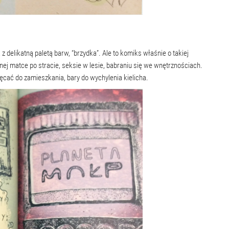
 z delikatną paletą barw, “brzydka”. Ale to komiks właśnie o takiej
anej matce po stracie, seksie w lesie, babraniu się we wnętrznościach.
cać do zamieszkania, bary do wychylenia kielicha.