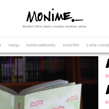
Monime || Moni zdanie o mandze, komiksie i anime
a
manga
komiks/webkomiks
anime/film
o mnie | konta
Bl
K