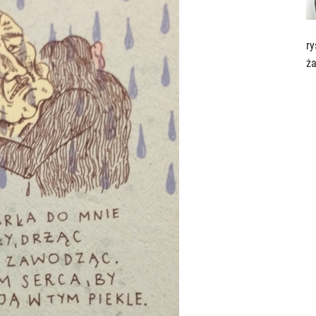
ry
ża