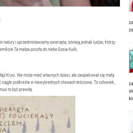
a
zo
z
i natury i uprzedmiotawiamy zwierzęta, istnieją jednak ludzie, którzy
komiksie
Ta małpa poszła do nieba
Gosia Kulik
.
ąż Krysi. Nie może mieć własnych dzieci, ale zaopiekował się małą
 ciągle podkreśla w niewybrednych słowach teściowa. To człowiek,
za
 musi to być prawdą.
si
ko