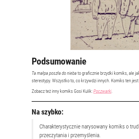
Podsumowanie
Ta małpa poszła do nieba
to graficznie brzydki komiks, ale j
stereotypy. Wszystko to, co krzywdzi innych. Komiks ten jes
Zobacz też inny komiks Gosi Kulik:
Poczwarki
.
Na szybko:
Charakterystycznie narysowany komiks o trudac
przeczytania i przemyślenia.