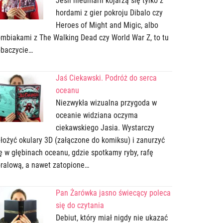
Jeśli nieumarli kojarzą się tylko z
hordami z gier pokroju Dibalo czy
Heroes of Might and Migic, albo
mbiakami z The Walking Dead czy World War Z, to tu
obaczycie…
Jaś Ciekawski. Podróż do serca
oceanu
Niezwykła wizualna przygoda w
oceanie widziana oczyma
ciekawskiego Jasia. Wystarczy
łożyć okulary 3D (załączone do komiksu) i zanurzyć
ę w głębinach oceanu, gdzie spotkamy ryby, rafę
ralową, a nawet zatopione…
Pan Żarówka jasno świecący poleca
się do czytania
Debiut, który miał nigdy nie ukazać