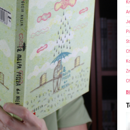
Kr
A
J
Pi
St
Ch
Ko
Zn
Ch
Bl
T