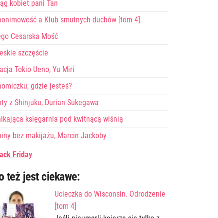
ąg kobiet pani Tan
nonimowość a Klub smutnych duchów [tom 4]
ego Cesarska Mość
eskie szczęście
acja Tokio Ueno, Yu Miri
omiczku, gdzie jesteś?
ty z Shinjuku, Durian Sukegawa
ikająca księgarnia pod kwitnącą wiśnią
iny bez makijażu, Marcin Jackoby
ack Friday
o też jest ciekawe:
Ucieczka do Wisconsin. Odrodzenie
[tom 4]