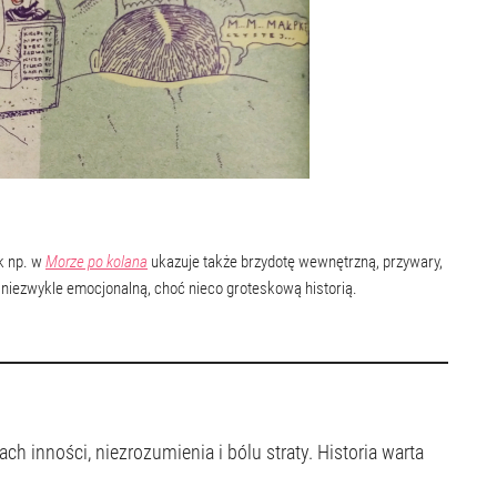
ak np. w
Morze po kolana
ukazuje także brzydotę wewnętrzną, przywary,
t niezwykle emocjonalną, choć nieco groteskową historią.
h inności, niezrozumienia i bólu straty. Historia warta