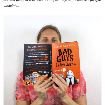
obojętnie…