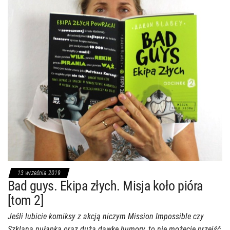
13 września 2019
Bad guys. Ekipa złych. Misja koło pióra
[tom 2]
Jeśli lubicie komiksy z akcją niczym Mission Impossible czy
Szklana pułapka oraz dużą dawkę humory, to nie możecie przejść