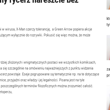
kt
t
 w wirusa, X-Man szerzy tolerancję, a Green Arrow popiera akcje
użącym wyłącznie do rozrywki. Pokusić się więc można, że może
ardziej złożonych i enigmatycznych postaci we wszystkich komiksach,
pia się szczególnie na omówieniu najważniejszych z punktu widzenia
za
ycerz
powstaje
. Eseje pogrupowane są tematycznie np. na te dotyczące
pr
ce, przyjaźni oraz władzy i jej legalności. Pisana jest na tyle
c poszczególnych terminów filozoficznych można zrozumieć całość.
etoperzu,