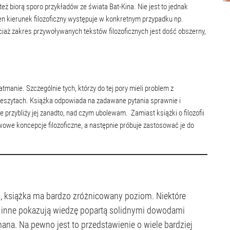
 też biorą sporo przykładów ze świata Bat-Kina. Nie jest to jednak
 ten kierunek filozoficzny występuje w konkretnym przypadku np.
iaż zakres przywoływanych tekstów filozoficznych jest dość obszerny,
anie. Szczególnie tych, którzy do tej pory mieli problem z
szytach. Książka odpowiada na zadawane pytania sprawnie i
nie przybliży jej zanadto, nad czym ubolewam. Zamiast książki o filozofii
wowe koncepcje filozoficzne, a następnie próbuje zastosować je do
o, książka ma bardzo zróżnicowany poziom. Niektóre
, inne pokazują wiedzę popartą solidnymi dowodami
ana. Na pewno jest to przedstawienie o wiele bardziej