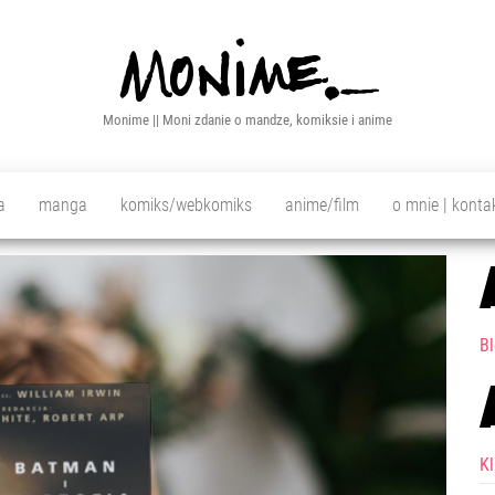
Monime || Moni zdanie o mandze, komiksie i anime
a
manga
komiks/webkomiks
anime/film
o mnie | konta
Bl
K