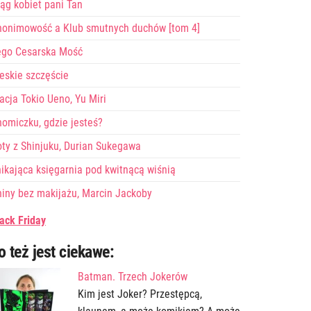
ąg kobiet pani Tan
nonimowość a Klub smutnych duchów [tom 4]
ego Cesarska Mość
eskie szczęście
acja Tokio Ueno, Yu Miri
omiczku, gdzie jesteś?
ty z Shinjuku, Durian Sukegawa
ikająca księgarnia pod kwitnącą wiśnią
iny bez makijażu, Marcin Jackoby
ack Friday
o też jest ciekawe:
Batman. Trzech Jokerów
Kim jest Joker? Przestępcą,