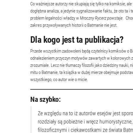
Co ważniejsze autorzy nie skupiają się tylko na komiksie, ale
dogłębna analiza, a jedynie sygnalizowanie faktu, że oto ta i
problem legalności władzy w
Mroczny Rycerz powstaje.
Choc
zakres przywoływanych historii o Batmanie nie jest.
Dla kogo jest ta publikacja?
Przede wszystkim zadowoleni będą czytelnicy komiksów o Batm
odnalezieniem przyczyn motywów zawartych w kolorowych ze
zrozumiale. Lecz nie tłumaczy filozofii jako dziedziny nauki, 
mitu o Batmanie, ta książka w dużej mierze obejmuje podsta
wszystkiego, co autor wie o micie.
Na szybko:
Ze względu na to iż autorów esejów jest spor
rozdziały są pobieżne i wręcz humorystyczne
filozoficznymi i ciekawostkami ze świata Batm