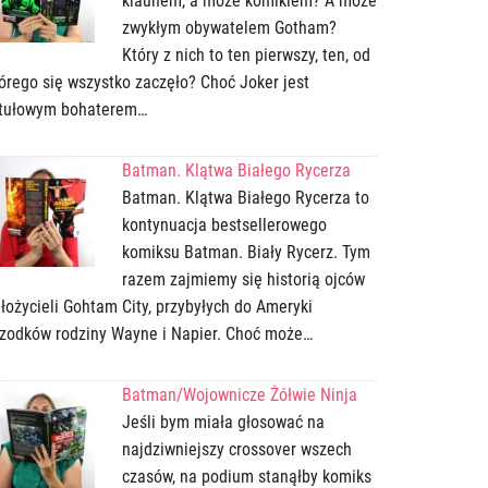
klaunem, a może komikiem? A może
zwykłym obywatelem Gotham?
Który z nich to ten pierwszy, ten, od
órego się wszystko zaczęło? Choć Joker jest
ytułowym bohaterem…
Batman. Klątwa Białego Rycerza
Batman. Klątwa Białego Rycerza to
kontynuacja bestsellerowego
komiksu Batman. Biały Rycerz. Tym
razem zajmiemy się historią ojców
łożycieli Gohtam City, przybyłych do Ameryki
zodków rodziny Wayne i Napier. Choć może…
Batman/Wojownicze Żółwie Ninja
Jeśli bym miała głosować na
najdziwniejszy crossover wszech
czasów, na podium stanąłby komiks