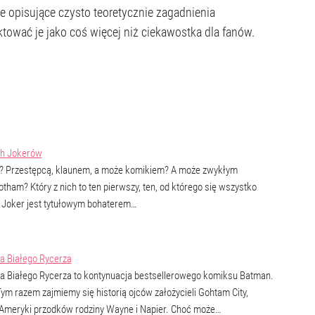
je opisujące czysto teoretycznie zagadnienia
aktować je jako coś więcej niż ciekawostka dla fanów.
ch Jokerów
r? Przestępcą, klaunem, a może komikiem? A może zwykłym
ham? Który z nich to ten pierwszy, ten, od którego się wszystko
 Joker jest tytułowym bohaterem…
a Białego Rycerza
a Białego Rycerza to kontynuacja bestsellerowego komiksu Batman.
Tym razem zajmiemy się historią ojców założycieli Gohtam City,
 Ameryki przodków rodziny Wayne i Napier. Choć może…