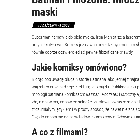
maski
10 października 2022
Superman namawia do picia mleka, Iron Man strzela laserami
antynarkotykowe. Komiks już dawno przestał być medium sł
równie dobrze odzwierciedlać pewne filozoficzne prawdy.
Jakie komiksy omówiono?
Biorąc pod uwagę długą historię Batmana jako jednej z najb
wiązałam duże nadzieje z lekturą tej książki. Publikacja sku
mitologii batmana komiksach:
Batman. Początek
i
Mroczny R
zła, nienawiści, odpowiedzialności za słowa, zwłaszcza obietni
zrozumiałym językiem i w prosty sposób, że nawet nie znają
Często odnosi się do przykładów z komiksów o Człowieku-ni
A co z filmami?