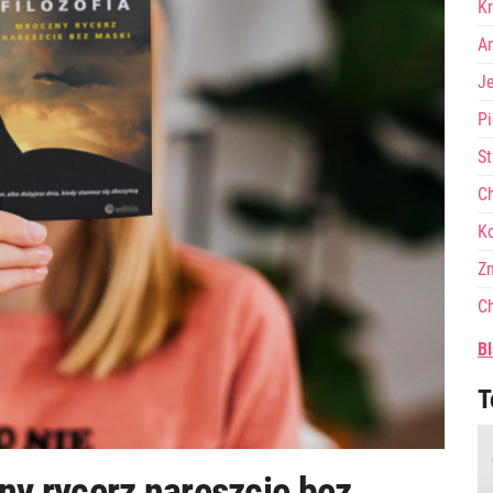
Kr
A
J
Pi
St
Ch
Ko
Zn
Ch
Bl
T
zny rycerz nareszcie bez