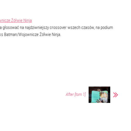
icze Żółwie Ninja
ła głosować na najdziwniejszy crossover wszech czasów, na podium
ks Batman/Wojownicze Żółwie Ninja.
After [tom 1]