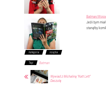
Batman/Wojown
Jeśli bym mia
stanąłby komi
Kategoria
książka
Batman
Tagi
Wywiad z Michaliną “Katt Lett”
Daszutą