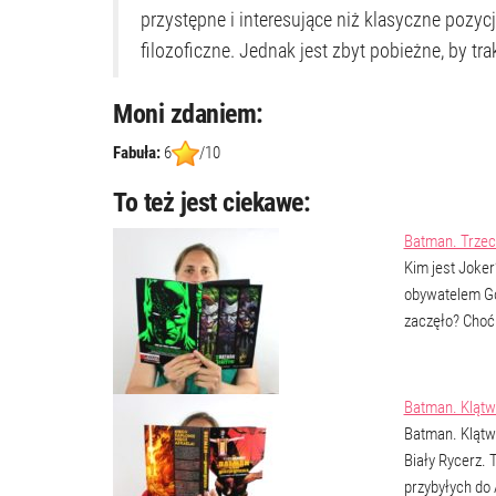
przystępne i interesujące niż klasyczne pozyc
filozoficzne. Jednak jest zbyt pobieżne, by tr
Moni zdaniem:
Fabuła:
6
/10
To też jest ciekawe:
Batman. Trze
Kim jest Joke
obywatelem Got
zaczęło? Choć
Batman. Klątw
Batman. Klątw
Biały Rycerz. 
przybyłych do