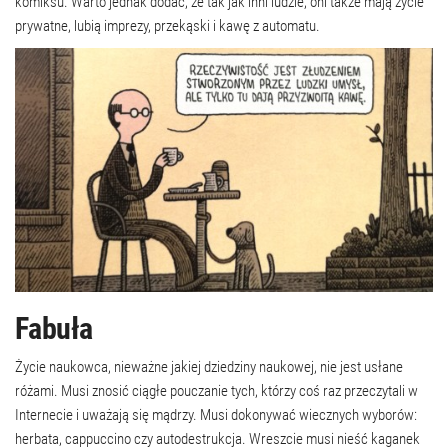
komiksu. Warto jednak dodać, że tak jak inni ludzie, oni także mają życie
prywatne, lubią imprezy, przekąski i kawę z automatu.
Fabuła
Życie naukowca, nieważne jakiej dziedziny naukowej, nie jest usłane
różami. Musi znosić ciągłe pouczanie tych, którzy coś raz przeczytali w
Internecie i uważają się mądrzy. Musi dokonywać wiecznych wyborów:
herbata, cappuccino czy autodestrukcja. Wreszcie musi nieść kaganek