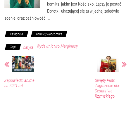
komiks, jakim jest Kościsko. Łączy je postać
Dorotki, ukazującej się tu w jednej zaledwie
scenie, oraz baśniowość i…
Kategoria
komiks/webkomiks
Wydawnictwo Marginesy
satyra
Tagi
Zapowiedzi anime
Święty Piotr.
na 2021 rok
Zagrożenie dla
Cesarstwa
Rzymskiego