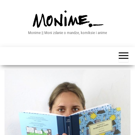
Przejdź
do
treści
Monime || Moni zdanie o mandze, komiksie i anime