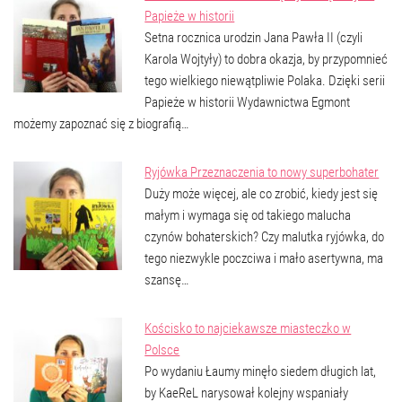
Papieże w historii
Setna rocznica urodzin Jana Pawła II (czyli
Karola Wojtyły) to dobra okazja, by przypomnieć
tego wielkiego niewątpliwie Polaka. Dzięki serii
Papieże w historii Wydawnictwa Egmont
możemy zapoznać się z biografią…
Ryjówka Przeznaczenia to nowy superbohater
Duży może więcej, ale co zrobić, kiedy jest się
małym i wymaga się od takiego malucha
czynów bohaterskich? Czy malutka ryjówka, do
tego niezwykle poczciwa i mało asertywna, ma
szansę…
Kościsko to najciekawsze miasteczko w
Polsce
Po wydaniu Łaumy minęło siedem długich lat,
by KaeReL narysował kolejny wspaniały