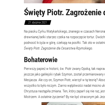
Święty Piotr. Zagrożenie
21 stycznia 2021
Na piasku Cyrku Watykańskiego, znanego w czasach Nerona mi
drewnianej belki starzec czeka na rozpoczęcie tortur. Dwóc
podnosić krzyża w górę, czekają na posiłki. Tak oto w ostatn
Święty Piotr. Zagrożenie dla Cesarstwa Rzymskiego.
Bohaterowie
Pierwszy papież w historii, św. Piotr zwany Opoką, tak nap
jeszcze jako galilejski rybak Szymon, został przemianowany 
Mesjasza. Ale czy on, Szymon Piotr, wierzył w tą teorię? Abs
wszystko to było niczym. Ziarno wątpliwości nadal mocno u
Chrystusa nastąpiła zmiana. Ten, który zaparł się nie raz, je
Mistrzem. A ostatnie życzenie? By nie być straconym jak Jezu