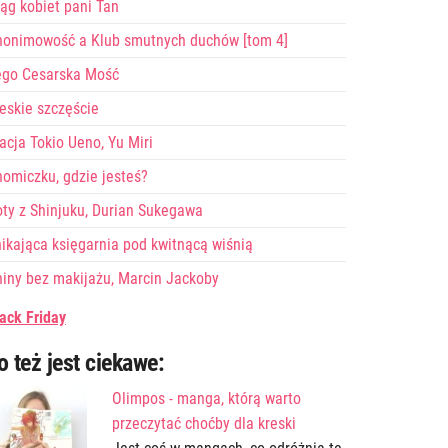
ąg kobiet pani Tan
nonimowość a Klub smutnych duchów [tom 4]
ego Cesarska Mość
eskie szczęście
acja Tokio Ueno, Yu Miri
omiczku, gdzie jesteś?
ty z Shinjuku, Durian Sukegawa
ikająca księgarnia pod kwitnącą wiśnią
iny bez makijażu, Marcin Jackoby
ack Friday
o też jest ciekawe:
Olimpos - manga, którą warto
przeczytać choćby dla kreski