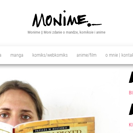
Monime || Moni zdanie o mandze, komiksie i anime
a
manga
komiks/webkomiks
anime/film
o mnie | konta
Bl
K