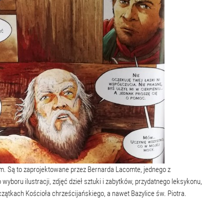
. Są to zaprojektowane przez Bernarda Lacomte, jednego z
oru ilustracji, zdjęć dzieł sztuki i zabytków, przydatnego leksykonu,
czątkach Kościoła chrześcijańskiego, a nawet Bazylice św. Piotra.