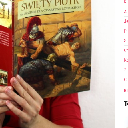
Kr
A
J
Pi
St
Ch
Ko
Zn
Ch
Bl
T