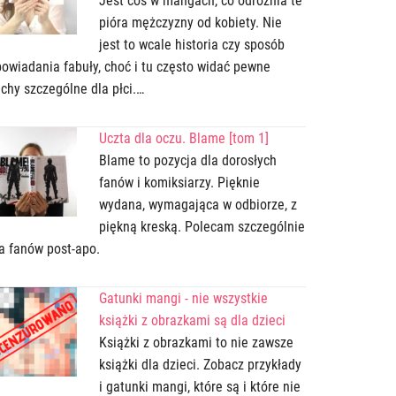
Jest coś w mangach, co odróżnia te
pióra mężczyzny od kobiety. Nie
jest to wcale historia czy sposób
owiadania fabuły, choć i tu często widać pewne
chy szczególne dla płci.…
Uczta dla oczu. Blame [tom 1]
Blame to pozycja dla dorosłych
fanów i komiksiarzy. Pięknie
wydana, wymagająca w odbiorze, z
piękną kreską. Polecam szczególnie
a fanów post-apo.
Gatunki mangi - nie wszystkie
książki z obrazkami są dla dzieci
Książki z obrazkami to nie zawsze
książki dla dzieci. Zobacz przykłady
i gatunki mangi, które są i które nie