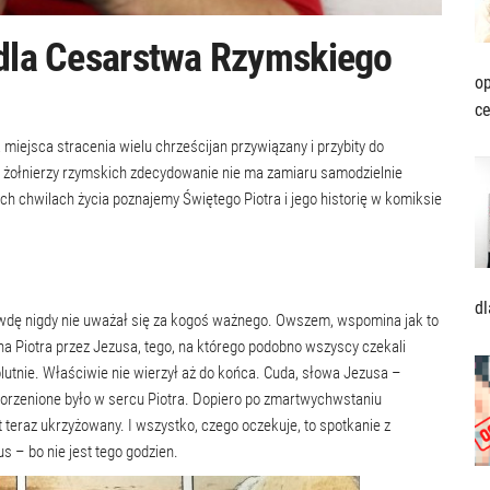
 dla Cesarstwa Rzymskiego
op
ce
ejsca stracenia wielu chrześcijan przywiązany i przybity do
h żołnierzy rzymskich zdecydowanie nie ma zamiaru samodzielnie
ich chwilach życia poznajemy Świętego Piotra i jego historię w komiksie
dl
rawdę nigdy nie uważał się za kogoś ważnego. Owszem, wspomina jak to
na Piotra przez Jezusa, tego, na którego podobno wszyscy czekali
olutnie. Właściwie nie wierzył aż do końca. Cuda, słowa Jezusa –
korzenione było w sercu Piotra. Dopiero po zmartwychwstaniu
st teraz ukrzyżowany. I wszystko, czego oczekuje, to spotkanie z
s – bo nie jest tego godzien.