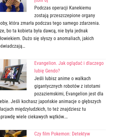
[tom 6]
Podczas operacji Kanekiemu
zostają przeszczepione organy
oby, która zmarła podczas tego samego zdarzenia.
ze, bo ta kobieta była dawcą, nie była jednak
łowiekiem. Dużo się słyszy o anomaliach, jakich
oświadczają…
Evangelion. Jak oglądać i dlaczego
lubię Gendo?
Jeśli lubisz anime o walkach
gigantycznych robotów z istotami
pozaziemskimi, Evangelion jest dla
ebie. Jeśli kochasz japońskie animacje o głębszych
lacjach międzyludzkich, to też znajdziesz tu
aprawdę wiele ciekawych wątków.…
Czy film Pokemon: Detektyw