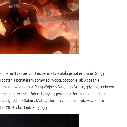
imieniu Illyasviel von Einzbern, które atakuje Saber swoim Sługą
do zostania bohaterem sprawiedliwości, podobnie jak wcześniej
rou zostaje wrzucony w Piątą Wojnę o Świętego Graala, gdy przypadkowo
sługę, Szermierza. Potem łączy się jeszcze z Rin Toosaką. Jednak
 sekrety rodziny Sakury Matou, która nieźle namieszała w wojnie o
7 i 2019 roku) będzie trylogią.