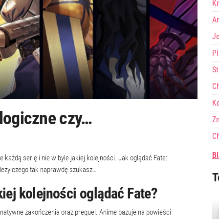
Kr
A
J
Pi
St
Ch
Ko
ologiczne czy…
Zn
Ch
Bl
e każdą serię i nie w byle jakiej kolejności. Jak oglądać Fate:
leży czego tak naprawdę szukasz…
T
iej kolejności oglądać Fate?
rnatywne zakończenia oraz prequel. Anime bazuje na powieści