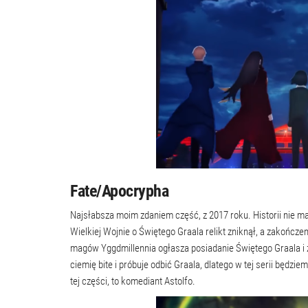
Fate/Apocrypha
Najsłabsza moim zdaniem część, z 2017 roku. Historii nie ma 
Wielkiej Wojnie o Świętego Graala relikt zniknął, a zakończen
magów Yggdmillennia ogłasza posiadanie Świętego Graala i
ciemię bite i próbuje odbić Graala, dlatego w tej serii będzi
tej części, to komediant Astolfo.