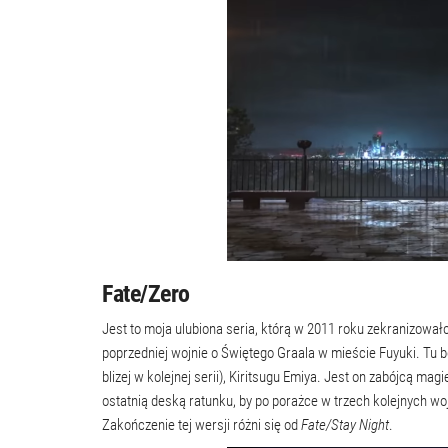
Fate/Zero
Jest to moja ulubiona seria, którą w 2011 roku zekranizował
poprzedniej wojnie o Świętego Graala w mieście Fuyuki. Tu bo
blizej w kolejnej serii), Kiritsugu Emiya. Jest on zabójcą mag
ostatnią deską ratunku, by po porażce w trzech kolejnych w
Zakończenie tej wersji różni się od
Fate/Stay Night
.