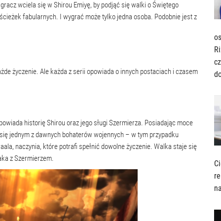
j gracz wciela się w Shirou Emiyę, by podjąć się walki o Świętego
cieżek fabularnych. I wygrać może tylko jedna osoba. Podobnie jest z
os
Ri
cz
każde życzenie. Ale każda z serii opowiada o innych postaciach i czasem
d
powiada historię Shirou oraz jego sługi Szermierza. Posiadając moce
 się jednym z dawnych bohaterów wojennych – w tym przypadku
la, naczynia, które potrafi spełnić dowolne życzenie. Walka staje się
paka z Szermierzem.
Ci
re
n