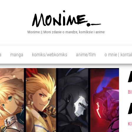
Monime || Moni zdanie o mandze, komiksie i anime
a
manga
komiks/webkomiks
anime/film
o mnie | konta
Bl
K