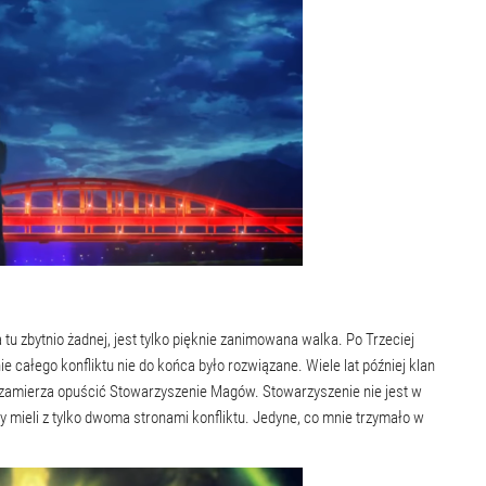
tu zbytnio żadnej, jest tylko pięknie zanimowana walka. Po Trzeciej
ie całego konfliktu nie do końca było rozwiązane. Wiele lat później klan
 zamierza opuścić Stowarzyszenie Magów. Stowarzyszenie nie jest w
emy mieli z tylko dwoma stronami konfliktu. Jedyne, co mnie trzymało w