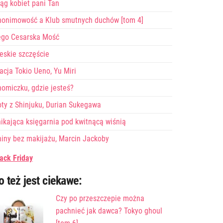
ąg kobiet pani Tan
nonimowość a Klub smutnych duchów [tom 4]
ego Cesarska Mość
eskie szczęście
acja Tokio Ueno, Yu Miri
omiczku, gdzie jesteś?
ty z Shinjuku, Durian Sukegawa
ikająca księgarnia pod kwitnącą wiśnią
iny bez makijażu, Marcin Jackoby
ack Friday
o też jest ciekawe:
Czy po przeszczepie można
pachnieć jak dawca? Tokyo ghoul