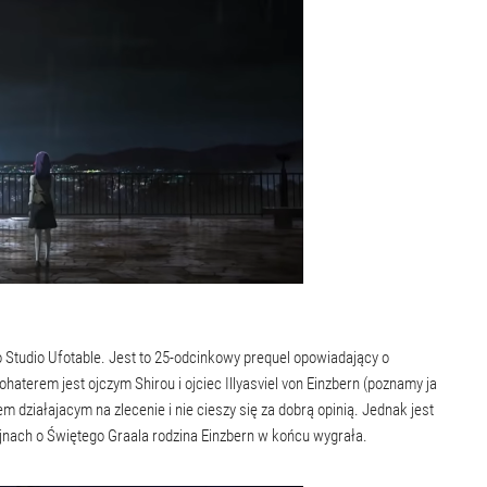
o Studio Ufotable. Jest to 25-odcinkowy prequel opowiadający o
haterem jest ojczym Shirou i ojciec Illyasviel von Einzbern (poznamy ja
iem działajacym na zlecenie i nie cieszy się za dobrą opinią. Jednak jest
ojnach o Świętego Graala rodzina Einzbern w końcu wygrała.