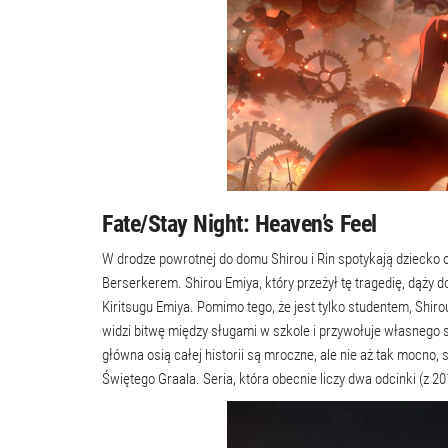
Fate/Stay Night: Heaven’s Feel
W drodze powrotnej do domu Shirou i Rin spotykają dziecko o 
Berserkerem. Shirou Emiya, który przeżył tę tragedię, dąży 
Kiritsugu Emiya. Pomimo tego, że jest tylko studentem, Shi
widzi bitwę między sługami w szkole i przywołuje własnego 
główna osią całej historii są mroczne, ale nie aż tak mocno,
Świętego Graala. Seria, która obecnie liczy dwa odcinki (z 201