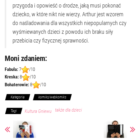
przygoda i opowieść o drodze, jaką musi pokonać
dziecko, w które nikt nie wierzy. Arthur jest wzorem
do naśladowania dla wszystkich niepopularnych czy
wyśmiewanych dzieci z powodu ich braku siły
przebicia czy fizycznej sprawności.
Moni zdaniem:
Fabuła:
7
/10
Kreska:
8
/10
Bohaterowie:
8
/10
Kategoria
komiks/webkomiks
także dla dzieci
Kultura Gniewu
Tagi