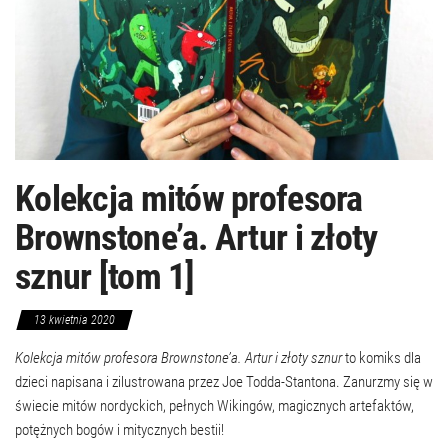
Kolekcja mitów profesora
Brownstone’a. Artur i złoty
sznur [tom 1]
13 kwietnia 2020
Kolekcja mitów profesora Brownstone’a. Artur i złoty sznur
to komiks dla
dzieci napisana i zilustrowana przez Joe Todda-Stantona. Zanurzmy się w
świecie mitów nordyckich, pełnych Wikingów, magicznych artefaktów,
potężnych bogów i mitycznych bestii!