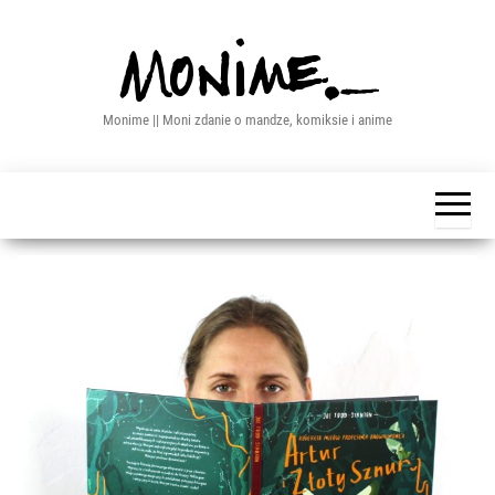
Przejdź
do
treści
Monime || Moni zdanie o mandze, komiksie i anime