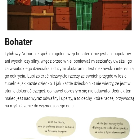
Bohater
Tytułowy Arthur nie spełnia ogólnej wizji bohatera: nie jest ani popularny,
ani wysoki czy silny, wręcz przeciwnie, ponieważ mieszkańcy uważali go
za wścibskiego dzieciaka z dużymi okularami. Jest ciekawski i interesują
go odkrycia. Lubi zbierać niezwykłe rzeczy ze swoich przygód w lesie,
zupełnie jak każde dziecko. I jak każde dziecko nikt nie wierzy, że jest w
stanie dokonać czegoś, co nawet dorosłym się nie udawało. Jednak ten
malec jest nad wyraz odważny i uparty, a to cechy, które raczej przywodzą
na myśl dążenie do wyznaczonego celu.