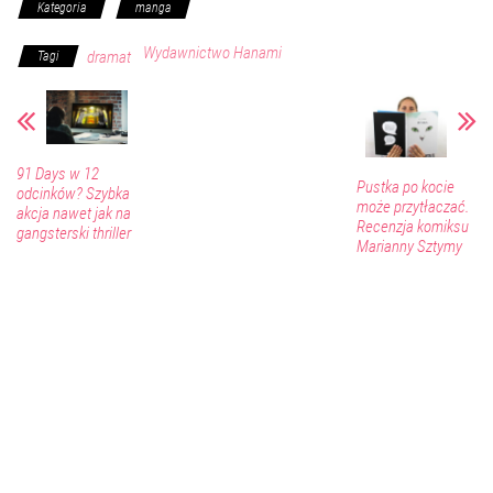
Kategoria
manga
Wydawnictwo Hanami
dramat
Tagi
91 Days w 12
Pustka po kocie
odcinków? Szybka
może przytłaczać.
akcja nawet jak na
Recenzja komiksu
gangsterski thriller
Marianny Sztymy