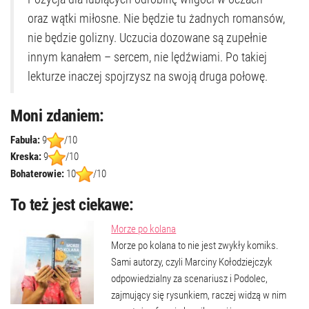
oraz wątki miłosne. Nie będzie tu żadnych romansów,
nie będzie golizny. Uczucia dozowane są zupełnie
innym kanałem – sercem, nie lędźwiami. Po takiej
lekturze inaczej spojrzysz na swoją druga połowę.
Moni zdaniem:
Fabuła:
9
/10
Kreska:
9
/10
Bohaterowie:
10
/10
To też jest ciekawe:
Morze po kolana
Morze po kolana to nie jest zwykły komiks.
Sami autorzy, czyli Marciny Kołodziejczyk
odpowiedzialny za scenariusz i Podolec,
zajmujący się rysunkiem, raczej widzą w nim