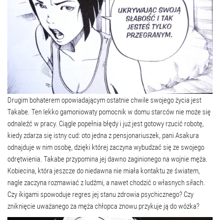
Drugim bohaterem opowiadającym ostatnie chwile swojego życia jest
Takabe. Ten lekko gamoniowaty pomocnik w domu starców nie może się
odnaleźć w pracy. Ciągle popełnia błędy i już jest gotowy rzucić robotę,
kiedy zdarza się istny cud: oto jedna z pensjonariuszek, pani Asakura
odnajduje w nim osobę, dzięki której zaczyna wybudzać się ze swojego
odrętwienia. Takabe przypomina jej dawno zaginionego na wojnie męża.
Kobiecina, która jeszcze do niedawna nie miała kontaktu ze światem,
nagle zaczyna rozmawiać z ludźmi, a nawet chodzić o własnych siłach.
Czy ikigami spowoduje regres jej stanu zdrowia psychicznego? Czy
zniknięcie uważanego za męża chłopca znowu przykuje ją do wózka?