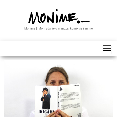
Przejdź
do
treści
Monime || Moni zdanie o mandze, komiksie i anime