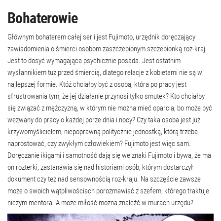
Bohaterowie
Głównym bohaterem całej serii jest Fujimoto, urzędnik doręczający
zawiadomienia o śmierci osobom zaszczepionym szczepionką roz-kraj.
Jest to dosyć wymagająca psychicznie posada. Jest ostatnim
wysłannikiem tuż przed śmiercią, dlatego relacje z kobietami nie są w
najlepszej formie. Któż chciałby być z osobą, która po pracy jest
sfrustrowania tym, że jej działanie przynosi tylko smutek? Kto chciałby
się związać z mężczyzną, w którym nie można mieć oparcia, bo może być
wezwany do pracy o każdej porze dnia i nocy? Czy taka osoba jest już
krzywomyślicielem, niepoprawną politycznie jednostką, którą trzeba
naprostować, czy zwykłym człowiekiem? Fujimoto jest więc sam.
Doręczanie ikigami i samotność dają się we znaki Fujimoto i bywa, że ma
on rozterki, zastanawia się nad historiami osób, którym dostarczył
dokument czy też nad sensownością roz-kraju. Na szczęście zawsze
może o swoich wątpliwościach porozmawiać z szefem, którego traktuje
niczym mentora. A może miłość można znaleźć w murach urzędu?