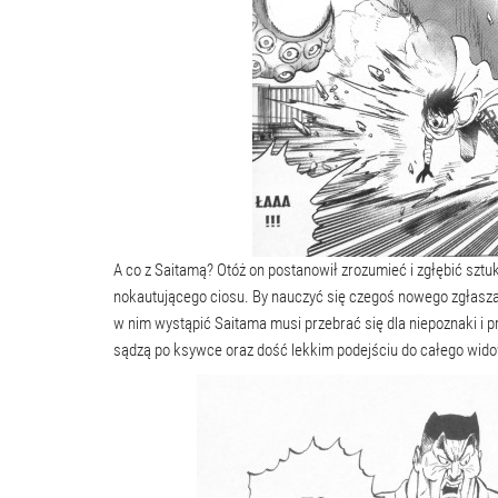
A co z Saitamą? Otóż on postanowił zrozumieć i zgłębić sztuk
nokautującego ciosu. By nauczyć się czegoś nowego zgłasza si
w nim wystąpić Saitama musi przebrać się dla niepoznaki i p
sądzą po ksywce oraz dość lekkim podejściu do całego widowi