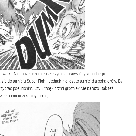
i walki. Nie może przecież całe życie stosować tylko jednego
ę do turnieju Super Fight. Jednak nie jest to turniej dla bohaterów. By
rzybrać pseudonim. Czy Brzdęk brzmi groźnie? Nie bardzo i tak też
ska inni uczestnicy turnieju.