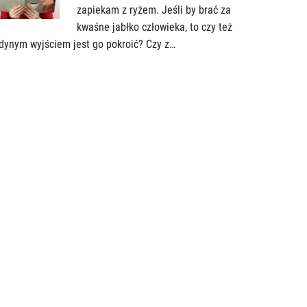
zapiekam z ryżem. Jeśli by brać za
kwaśne jabłko człowieka, to czy też
dynym wyjściem jest go pokroić? Czy z…