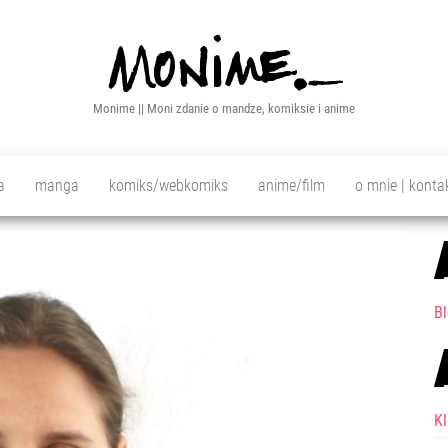
Monime || Moni zdanie o mandze, komiksie i anime
a
manga
komiks/webkomiks
anime/film
o mnie | konta
Bl
K