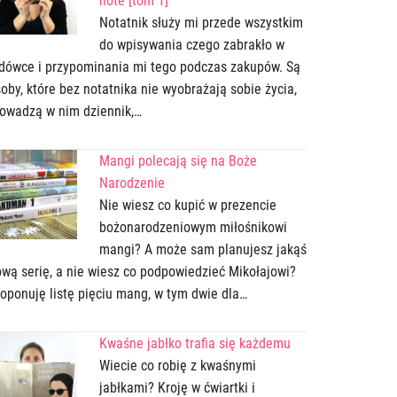
note [tom 1]
Notatnik służy mi przede wszystkim
do wpisywania czego zabrakło w
dówce i przypominania mi tego podczas zakupów. Są
oby, które bez notatnika nie wyobrażają sobie życia,
owadzą w nim dziennik,…
Mangi polecają się na Boże
Narodzenie
Nie wiesz co kupić w prezencie
bożonarodzeniowym miłośnikowi
mangi? A może sam planujesz jakąś
wą serię, a nie wiesz co podpowiedzieć Mikołajowi?
oponuję listę pięciu mang, w tym dwie dla…
Kwaśne jabłko trafia się każdemu
Wiecie co robię z kwaśnymi
jabłkami? Kroję w ćwiartki i