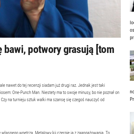
lo
os
pr
 bawi, potwory grasują [tom
 nawet do tej recenzji siadam już drugi raz. Jednak jest taki
no
osem: One-Punch Man. Niestety ma to swoje minusy, bo nie poznał on
Pr
 Czy na turnieju sztuk walki ma szansę się czegoś nauczyć od
y własnego wnętrza. Metalowy kij czerpie ją z zaangażowania. To