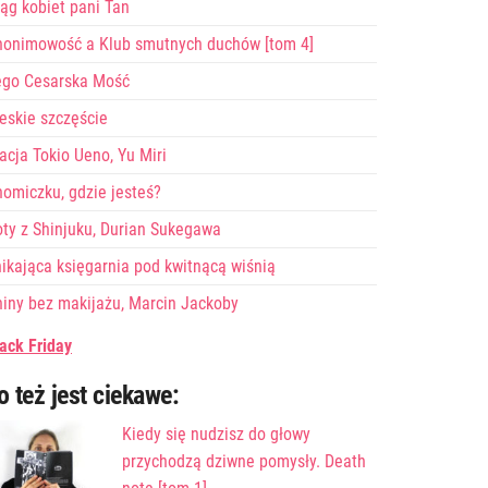
ąg kobiet pani Tan
nonimowość a Klub smutnych duchów [tom 4]
ego Cesarska Mość
eskie szczęście
acja Tokio Ueno, Yu Miri
omiczku, gdzie jesteś?
ty z Shinjuku, Durian Sukegawa
ikająca księgarnia pod kwitnącą wiśnią
iny bez makijażu, Marcin Jackoby
ack Friday
o też jest ciekawe:
Kiedy się nudzisz do głowy
przychodzą dziwne pomysły. Death