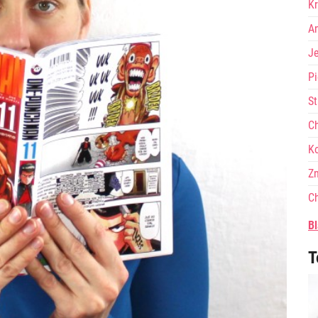
Kr
A
J
Pi
St
Ch
Ko
Zn
Ch
Bl
T