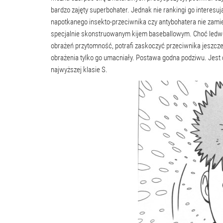
bardzo zajęty superbohater. Jednak nie rankingi go interesu
napotkanego insekto-przeciwnika czy antybohatera nie zami
specjalnie skonstruowanym kijem baseballowym. Choć ledwo st
obrażeń przytomność, potrafi zaskoczyć przeciwnika jeszcze 
obrażenia tylko go umacniały. Postawa godna podziwu. Jest c
najwyższej klasie S.