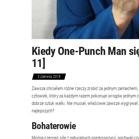
Kiedy One-Punch Man się
11]
5 czerwca 2019
Zawsze chciałam różne rzeczy zrobić za jednym zamachem, ale
człowiek, który za każdym razem pokonuje wrogów jednym ci
dobrze sztuk walki. Nie musiał, właściwie zawsze wygrywał.
najlepszych?
Bohaterowie
Można czerpać siłę z naturalnych predyspozycji, pochwał cz