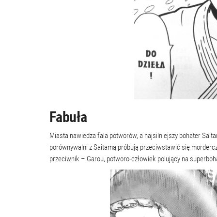
Fabuła
Miasta nawiedza fala potworów, a najsilniejszy bohater Saita
porównywalni z Saitamą próbują przeciwstawić się morderc
przeciwnik – Garou, potworo-człowiek polujący na superbohat