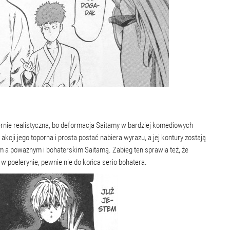
ernie realistyczna, bo deformacja Saitamy w bardziej komediowych
kcji jego toporna i prosta postać nabiera wyrazu, a jej kontury zostają
m a poważnym i bohaterskim Saitamą. Zabieg ten sprawia też, że
a w poelerynie, pewnie nie do końca serio bohatera.