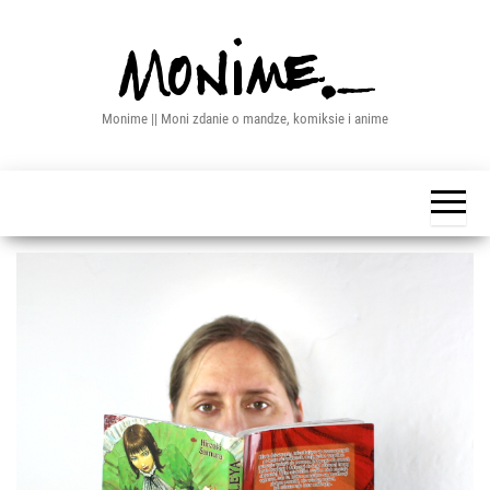
Przejdź
do
treści
Monime || Moni zdanie o mandze, komiksie i anime