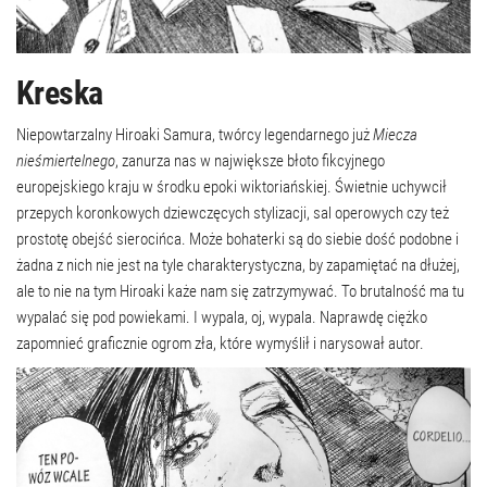
Kreska
Niepowtarzalny Hiroaki Samura, twórcy legendarnego już
Miecza
nieśmiertelnego
, zanurza nas w największe błoto fikcyjnego
europejskiego kraju w środku epoki wiktoriańskiej. Świetnie uchywcił
przepych koronkowych dziewczęcych stylizacji, sal operowych czy też
prostotę obejść sierocińca. Może bohaterki są do siebie dość podobne i
żadna z nich nie jest na tyle charakterystyczna, by zapamiętać na dłużej,
ale to nie na tym Hiroaki każe nam się zatrzymywać. To brutalność ma tu
wypalać się pod powiekami. I wypala, oj, wypala. Naprawdę ciężko
zapomnieć graficznie ogrom zła, które wymyślił i narysował autor.