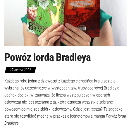
Powóz lorda Bradleya
27 marca 2022
Każdego roku jedna z dziewcząt z każdego sierocińca kraju zostaje
wybrana, by uczestniczyć w występach tzw. trupy operowej Bradley’a.
Jednak dociekliwi zauważą, że liczba występujących w operach
dziewcząt nie jest tożsama z tą, która oznacza wszystkie zabrane
powozem do miejsca zbiórki dziewczyny. Gdzie jest reszta? Tą zagadkę
stara się rozwikłać mocna w przekazie jednotomowa manga
Powóz lorda
Bradleya.