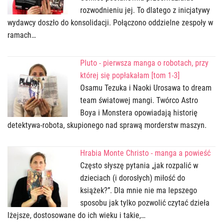
rozwodnieniu jej. To dlatego z inicjatywy
wydawcy doszło do konsolidacji. Połączono oddzielne zespoły w
ramach…
Pluto - pierwsza manga o robotach, przy
której się popłakałam [tom 1-3]
Osamu Tezuka i Naoki Urosawa to dream
team światowej mangi. Twórco Astro
Boya i Monstera opowiadają historię
detektywa-robota, skupionego nad sprawą morderstw maszyn.
Hrabia Monte Christo - manga a powieść
Często słyszę pytania „jak rozpalić w
dzieciach (i dorosłych) miłość do
książek?”. Dla mnie nie ma lepszego
sposobu jak tylko pozwolić czytać dzieła
lżejsze, dostosowane do ich wieku i takie,…