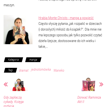
maszyn.
Hrabia Monte Christo - manga a powieść
Często słyszę pytania „jak rozpalić w dzieciach
(i dorosłych) miłość do książek?”. Dla mnie nie
ma lepszego sposobu jak tylko pozwolić czytać
dzieła lżejsze, dostosowane do ich wieku i
takie,…
Kategoria
manga
jednotomówka
dramat
Waneko
Tagi
Gdy zapłaczą
Dorwać Ramireza
cykady. Księga
Akt II
rozbicia