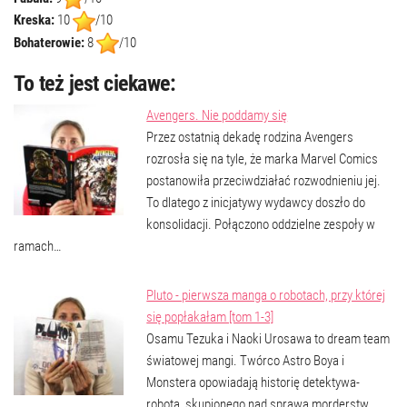
Kreska:
10
/10
Bohaterowie:
8
/10
To też jest ciekawe:
Avengers. Nie poddamy się
Przez ostatnią dekadę rodzina Avengers
rozrosła się na tyle, że marka Marvel Comics
postanowiła przeciwdziałać rozwodnieniu jej.
To dlatego z inicjatywy wydawcy doszło do
konsolidacji. Połączono oddzielne zespoły w
ramach…
Pluto - pierwsza manga o robotach, przy której
się popłakałam [tom 1-3]
Osamu Tezuka i Naoki Urosawa to dream team
światowej mangi. Twórco Astro Boya i
Monstera opowiadają historię detektywa-
robota, skupionego nad sprawą morderstw