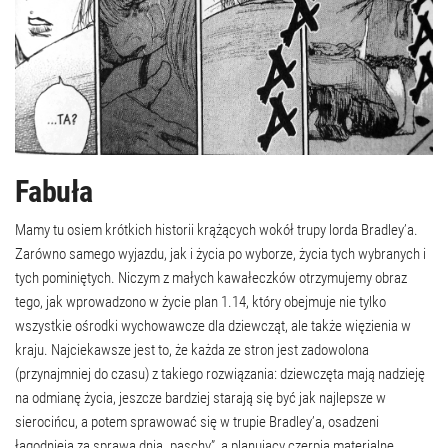
Fabuła
Mamy tu osiem krótkich historii krążących wokół trupy lorda Bradley’a.
Zarówno samego wyjazdu, jak i życia po wyborze, życia tych wybranych i
tych pominiętych. Niczym z małych kawałeczków otrzymujemy obraz
tego, jak wprowadzono w życie plan 1.14, który obejmuje nie tylko
wszystkie ośrodki wychowawcze dla dziewcząt, ale także więzienia w
kraju. Najciekawsze jest to, że każda ze stron jest zadowolona
(przynajmniej do czasu) z takiego rozwiązania: dziewczęta mają nadzieję
na odmianę życia, jeszcze bardziej starają się być jak najlepsze w
sierocińcu, a potem sprawować się w trupie Bradley’a, osadzeni
łagodnieją za sprawą dnia „paschy”, a planujący czerpią materialne