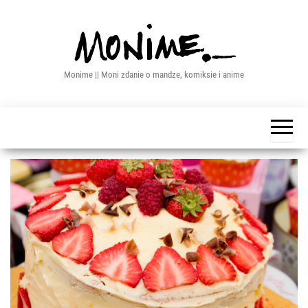
Przejdź
do
treści
Monime || Moni zdanie o mandze, komiksie i anime