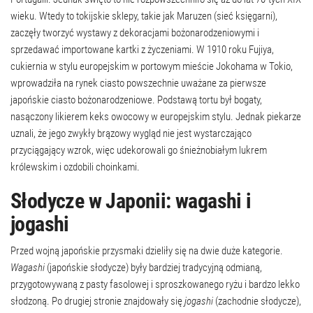
wieku. Wtedy to tokijskie sklepy, takie jak Maruzen (sieć księgarni),
zaczęły tworzyć wystawy z dekoracjami bożonarodzeniowymi i
sprzedawać importowane kartki z życzeniami. W 1910 roku Fujiya,
cukiernia w stylu europejskim w portowym mieście Jokohama w Tokio,
wprowadziła na rynek ciasto powszechnie uważane za pierwsze
japońskie ciasto bożonarodzeniowe. Podstawą tortu był bogaty,
nasączony likierem keks owocowy w europejskim stylu. Jednak piekarze
uznali, że jego zwykły brązowy wygląd nie jest wystarczająco
przyciągający wzrok, więc udekorowali go śnieżnobiałym lukrem
królewskim i ozdobili choinkami.
Słodycze w Japonii: wagashi i
jogashi
Przed wojną japońskie przysmaki dzieliły się na dwie duże kategorie.
Wagashi
(japońskie słodycze) były bardziej tradycyjną odmianą,
przygotowywaną z pasty fasolowej i sproszkowanego ryżu i bardzo lekko
słodzoną. Po drugiej stronie znajdowały się
jogashi
(zachodnie słodycze),