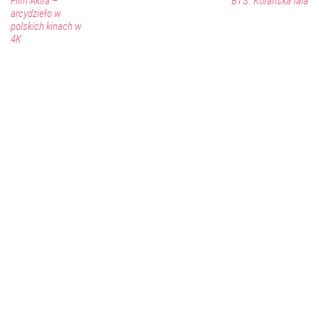
Film Akira –
BTS. Korańska fala
arcydzieło w
polskich kinach w
4K