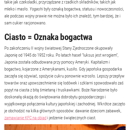
takie jak czekoladki, przyrządzane z rzadkich składników, takich jak
mleko i masło.
Yogashi
były oznaką bogactwa, statusu i nowoczesności,
ale podczas wojny prawie nie można było ich znaleźć, tym bardziej, że i
sam cukier racjonowano.
Ciasto = Oznaka bogactwa
Po zakończeniu II wojny światowej Stany Zjednoczone okupowały
Japonię od 1945 do 1952 roku. Po latach haseł “luksus jest wrogiem”,
Japonia została odbudowana przy pomocy Ameryki. Kapitalizm i
bogactwo, kojarzone z Amerykanami, kusiło. Gdy japońska gospodarka
zaczęła się ożywiać, spożycie cukru ponownie wzrosło. Lepszy przepływ
towarów oraz upowszechnienie się lodówek i szklarni spowodowało zaś
popyt na ciasta z bitą śmietaną i truskawkami. Boże Narodzenie było
doskonałą okazją do świętowania dobrobytu gospodarczego i
wyjątkowego połączenia kultury japońskiej i zachodniej. Wkrótce zaczęto
je obchodzić na kilka głównych sposobów: dawanie dzieciom zabawek,
zamawianie KFC na obiad
i jedzenie świątecznych ciast.