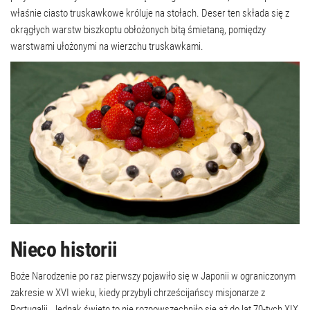
właśnie ciasto truskawkowe króluje na stołach. Deser ten składa się z
okrągłych warstw biszkoptu obłożonych bitą śmietaną, pomiędzy
warstwami ułożonymi na wierzchu truskawkami.
Nieco historii
Boże Narodzenie po raz pierwszy pojawiło się w Japonii w ograniczonym
zakresie w XVI wieku, kiedy przybyli chrześcijańscy misjonarze z
Portugalii. Jednak święto to nie rozpowszechniło się aż do lat 70-tych XIX