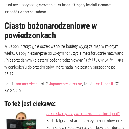
truskawki przynoszą szczęście i sukces. Okrągły kształt oznacza
jedność i wspólną radość.
Ciasto bożonarodzeniowe w
powiedzonkach
W Japonii tradycyjnie oczekiwano, że kobiety wyjdą za mąż w młodym
wieku. Osoby niezamężne po 25-tym roku życia metaforycznie nazywano
„(niesprzedanymi) ciastami bożonarodzeniowymi” (クリスマスケーキ)
w odniesieniu do przedmiotów, które nadal nie zostały sprzedane po
25.12.
Fot. 1
Dominic Alves
, fot. 2
Japanexperterna.se
, fot. 3
Lisa Pinehill
, CC
BY-SA 2.0
To też jest ciekawe:
Jakie skarby skrywa puszcza i bartnik Ignat?
Bartnik Ignat i skarb puszczy to zdecydowanie
komiks dla młodszych czytelników, ale i dorosły