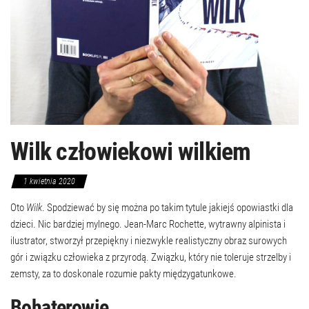
Wilk człowiekowi wilkiem
1 kwietnia 2020
Oto
Wilk
. Spodziewać by się można po takim tytule jakiejś opowiastki dla
dzieci. Nic bardziej mylnego. Jean-Marc Rochette, wytrawny alpinista i
ilustrator, stworzył przepiękny i niezwykle realistyczny obraz surowych
gór i związku człowieka z przyrodą. Związku, który nie toleruje strzelby i
zemsty, za to doskonale rozumie pakty międzygatunkowe.
Bohaterowie