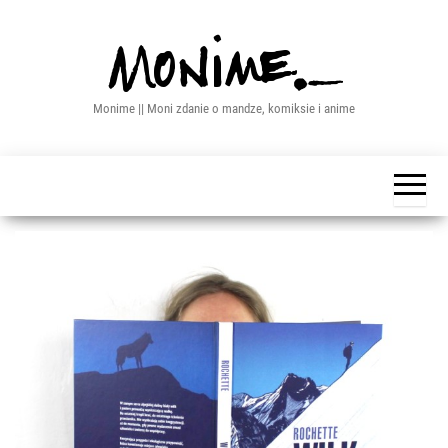
Przejdź
do
treści
Monime || Moni zdanie o mandze, komiksie i anime