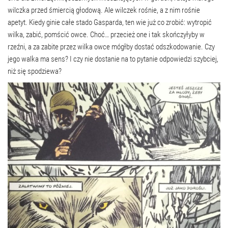
wilczka przed śmiercią głodową. Ale wilczek rośnie, a z nim rośnie
apetyt. Kiedy ginie całe stado Gasparda, ten wie już co zrobić: wytropić
wilka, zabić, pomścić owce. Choć… przecież one i tak skończyłyby w
rzeźni, a za zabite przez wilka owce mógłby dostać odszkodowanie. Czy
jego walka ma sens? I czy nie dostanie na to pytanie odpowiedzi szybciej,
niż się spodziewa?