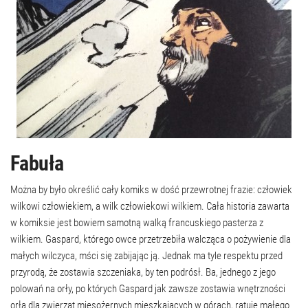
Fabuła
Można by było określić cały komiks w dość przewrotnej frazie: człowiek
wilkowi człowiekiem, a wilk człowiekowi wilkiem. Cała historia zawarta
w komiksie jest bowiem samotną walką francuskiego pasterza z
wilkiem. Gaspard, którego owce przetrzebiła walcząca o pożywienie dla
małych wilczyca, mści się zabijając ją. Jednak ma tyle respektu przed
przyrodą, że zostawia szczeniaka, by ten podrósł. Ba, jednego z jego
polowań na orły, po których Gaspard jak zawsze zostawia wnętrzności
orła dla zwierząt mięsożernych mieszkających w górach, ratuje małego