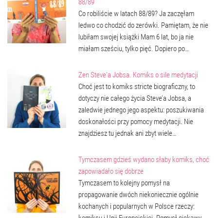
88/89
Co robiliście w latach 88/89? Ja zaczęłam
ledwo co chodzić do zerówki. Pamiętam, że nie
lubiłam swojej książki Mam 6 lat, bo ja nie
miałam sześciu, tylko pięć. Dopiero po…
Zen Steve'a Jobsa. Komiks o sile medytacji
Choć jest to komiks stricte biograficzny, to
dotyczy nie całego życia Steve’a Jobsa, a
zaledwie jednego jego aspektu: poszukiwania
doskonałości przy pomocy medytacji. Nie
znajdziesz tu jednak ani zbyt wiele…
Tymczasem gdzieś wydano słaby komiks, choć
zapowiadało się dobrze
Tymczasem to kolejny pomysł na
propagowanie dwóch niekoniecznie ogólnie
kochanych i popularnych w Polsce rzeczy: