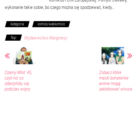
komiksu i Unii Europejskiej. Pomysł ciekawy,
wykonanie takie sobie, bo czego można się spodziewać, kiedy…
Kategoria
komiks/webkomiks
Wydawnictwo Marginesy
Tagi
Czarny Młot ’45,
Zobacz które
czyli nic co
maski bohaterów
zdarzyłoby się
anime mogą
podczas wojny
zablokować wirusa