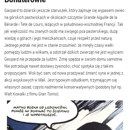
Gaspard to dziarski jeszcze staruszek, który zajmuje się wypasem owiec
na górskich pastwiskach w okolicach szczytów Grande Aiguille de la
Bérarde i Tete de L’ours, leżących w południowo-wschodniej Francji. Tak
jak większość mu znanych osób ma swojego psa pasterskiego, dużą
wiedzę o górach i jego mieszkańcach, czuje respekt przed naturą.
Jednego jednak nie jest w stanie zrozumieć: że minęły czasy walki
pomiędzy ludźmi a wilkami, a odstrzał dzikich zwierząt nie jest wyjściem.
Gespard nie przepada za ludźmi. Zimę spędza w swoim domu samotnie.
Nie potrzebuje nawet dostawy żywności, choć spotyka się z takimi
propozycjami. Woli być sam, od nowa przeżywać śmierć syna w jednej z
akcji wojskowych w Mali. Jest typowym odludkiem, trzymającym się
własnych zasad, często nadmiernie konserwatywnych (podobny był np.
Walt Kowalki z filmu
Gran Torino
).