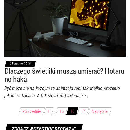
15 marca 2018
Dlaczego świetliki muszą umierać? Hotaru
no haka
Być może nie na każdym ta animacja robi tak wielkie wrażenie
jak na rodzicach. A tak się akurat składa, że…
Stronicowanie
Poprzednie
1
…
15
16
17
Następne
wpisów
ZOBACZ WSZYSTKIE RECENZJE