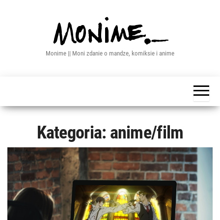
Przejdź
do
treści
Monime || Moni zdanie o mandze, komiksie i anime
Kategoria:
anime/film