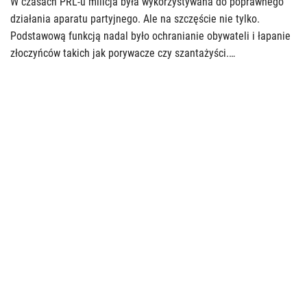
W czasach PRL-u milicja była wykorzystywana do poprawnego
działania aparatu partyjnego. Ale na szczęście nie tylko.
Podstawową funkcją nadal było ochranianie obywateli i łapanie
złoczyńców takich jak porywacze czy szantażyści.…