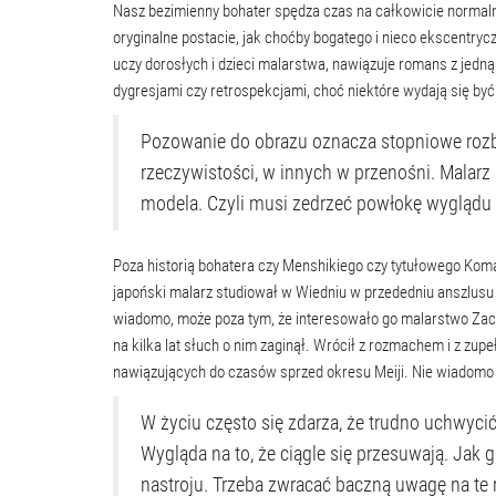
Nasz bezimienny bohater spędza czas na całkowicie normalny
oryginalne postacie, jak choćby bogatego i nieco ekscentry
uczy dorosłych i dzieci malarstwa, nawiązuje romans z jedną
dygresjami czy retrospekcjami, choć niektóre wydają się być
Pozowanie do obrazu oznacza stopniowe rozb
rzeczywistości, w innych w przenośni. Malarz 
modela. Czyli musi zedrzeć powłokę wyglądu 
Poza historią bohatera czy Menshikiego czy tytułowego Ko
japoński malarz studiował w Wiedniu w przededniu anszlusu Aus
wiadomo, może poza tym, że interesowało go malarstwo Zachod
na kilka lat słuch o nim zaginął. Wrócił z rozmachem i z zu
nawiązujących do czasów sprzed okresu Meiji. Nie wiadomo
W życiu często się zdarza, że trudno uchwycić
Wygląda na to, że ciągle się przesuwają. Jak 
nastroju. Trzeba zwracać baczną uwagę na te ru