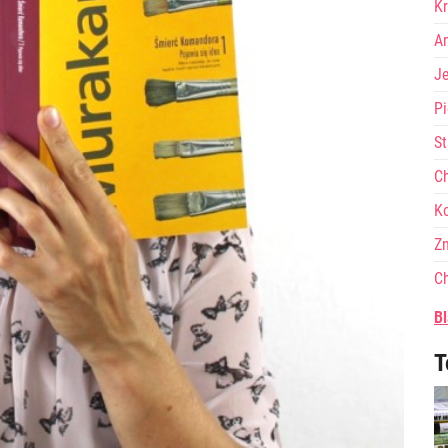
Kr
A
J
Pi
St
Ch
Ko
Zn
Ch
Bl
T