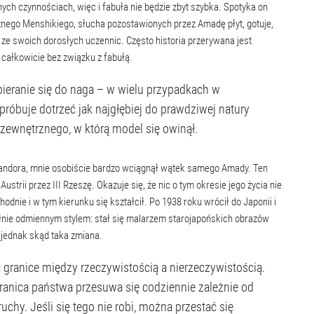
ch czynnościach, więc i fabuła nie będzie zbyt szybka. Spotyka on
cznego Menshikiego, słucha pozostawionych przez Amadę płyt, gotuje,
 ze swoich dorosłych uczennic. Często historia przerywana jest
 całkowicie bez związku z fabułą.
ieranie się do naga – w wielu przypadkach w
próbuje dotrzeć jak najgłębiej do prawdziwej natury
zewnętrznego, w którą model się owinął.
mandora, mnie osobiście bardzo wciągnął wątek samego Amady. Ten
trii przez III Rzeszę. Okazuje się, że nic o tym okresie jego życia nie
nie i w tym kierunku się kształcił. Po 1938 roku wrócił do Japonii i
pełnie odmiennym stylem: stał się malarzem starojapońskich obrazów
 jednak skąd taka zmiana.
 granice między rzeczywistością a nierzeczywistością.
granica państwa przesuwa się codziennie zależnie od
chy. Jeśli się tego nie robi, można przestać się