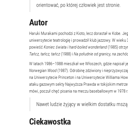
orientować, po której człowiek jest stronie.
Autor
Haruki Murakami pochodzi z Kioto, lecz dorastał w Kobe. Je
uniwersytecie teatrologię i prowadził klub jazzowy. W wieku
powieść
Koniec świata i hard-boiled wonderland
(1985) otrzy
Tańcz, tańcz, tańcz
(1988) i
Na południe od granicy, na zachó
W latach 1986–1988 mieszkał we Włoszech, gdzie napisał je
Norwegian Wood
(1987). Odrobinę zdziwiony i nieprzyzwycz
na Uniwersytecie Princeton i na Uniwersytecie Williama Howa
ataku gazowym sekty Najwyższa Prawda w tokijskim metrze
mówi, poczuł chęć pisania na meczu baseballowym w 1978 r.
Nawet ludzie żyjący w wielkim dostatku msz
Ciekawostka