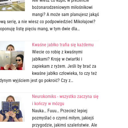
Nie wiesz co kupić w prezencie
bożonarodzeniowym miłośnikowi
mangi? A może sam planujesz jakąś
wą serię, a nie wiesz co podpowiedzieć Mikołajowi?
oponuję listę pięciu mang, w tym dwie dla…
Kwaśne jabłko trafia się każdemu
Wiecie co robię z kwaśnymi
jabłkami? Kroję w ćwiartki i
zapiekam z ryżem. Jeśli by brać za
kwaśne jabłko człowieka, to czy też
dynym wyjściem jest go pokroić? Czy z…
Neurokomiks - wszystko zaczyna się
i kończy w mózgu
Nauka… Fuuu… Przecież lepiej
pozmyślać o czymś miłym, jakiejś
przygodzie, jakimś szaleństwie. Ale