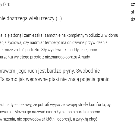
cz
y farb.
st
ie dostrzega wielu rzeczy (…)
dz
ał się z żoną i zamieszkał samotnie na kompletnym odludziu, w domu
cja życiowa, czy nadmiar tempery: ma on dziwne przywidzenia i
e może zrobić portretu. Słyszy dzwonki buddyjskie, choć
 karzełka wyjętego prosto z nieznanego obrazu Amady.
y prawem, jego ruch jest bardzo płyny. Swobodnie
 Ta samo jak wędrowne ptaki nie znają pojęcia granic
st na tyle ciekawy, że potrafi wyjść ze swojej strefy komfortu, by
gotowanie. Można go nazwać nieczułym albo o bardzo mocno
ażenia, nie spowodował kłótni, depresji, a zwykłą chęć