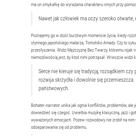
ma on smykałkę do wyrażania charakteru innych przy pomoc
Nawet jak człowiek ma oczy szeroko otwarte, n
Poznajemy go w dość burzliwym momencie życia, kiedy rozst
słynnego japońskiego malarza, Tomohiko Amady. Czy to sytua
przesłyszenia. Widzi Mężczyznę Bez Twarzy, któremu nijak ni
niemożliwością jest, by ktoś nimi potrząsał. Wreszcie widzi
Serce nie kieruje się tradycją, rozsądkiem cz
rozwija skrzydła i dowolnie się przemieszcza.
państwowych.
Bohater-narrator unika jak ognia konfliktów, problemów, ale je
dowiedzieć się czegoś. Uwielbia muzykę klasyczną, jazz i 
wyważonych emocjach. Pozew rozwodowy nie zrobił na nim wr
odseparowania się od problemu.