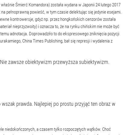
i właśnie Śmierć Komandora) została wydana w Japonii 24 lutego 2017
at na pełnoprawną powieść, w tym czasie delektując się jedynie esejami.
 pewne kontrowersje, gdyż np. przez hongkońskich cenzorów została
ateriał nieprzyzwoity) i oznacza to, że na rynku chińskim nie może być
u temu adnotacja. Doprowadziło to do ekspresowego zniknięcia pozycji
akamiego, China Times Publishing, bał się represji i wydalenia z
. Nie zawsze obiektywizm przewyższa subiektywizm.
wszak prawda. Najlepiej po prostu przyjąć ten obraz w
iele niedokończonych, a czasem tylko rozpoczętych wątków. Choć