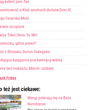
ąg kobiet pani Tan
nonimowość a Klub smutnych duchów [tom 4]
ego Cesarska Mość
eskie szczęście
acja Tokio Ueno, Yu Miri
omiczku, gdzie jesteś?
ty z Shinjuku, Durian Sukegawa
ikająca księgarnia pod kwitnącą wiśnią
iny bez makijażu, Marcin Jackoby
ack Friday
o też jest ciekawe:
Mangi polecają się na Boże
Narodzenie