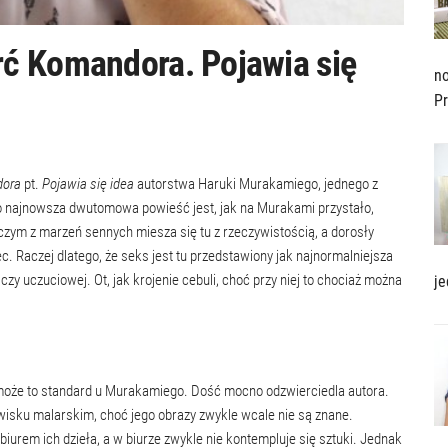
ć Komandora. Pojawia się
no
Pr
dora
pt.
Pojawia się idea
autorstwa Haruki Murakamiego, jednego z
o najnowsza dwutomowa powieść jest, jak na Murakami przystało,
iczym z marzeń sennych miesza się tu z rzeczywistością, a dorosły
c. Raczej dlatego, że seks jest tu przedstawiony jak najnormalniejsza
y uczuciowej. Ot, jak krojenie cebuli, choć przy niej to chociaż można
je
a może to standard u Murakamiego. Dość mocno odzwierciedla autora.
wisku malarskim, choć jego obrazy zwykle wcale nie są znane.
iurem ich dzieła, a w biurze zwykle nie kontempluje się sztuki. Jednak