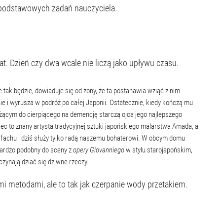
 podstawowych zadań nauczyciela.
at. Dzień czy dwa wcale nie liczą jako upływu czasu.
 tak będzie, dowiaduje się od żony, że ta postanawia wziąć z nim
e i wyrusza w podróż po całej Japonii. Ostatecznie, kiedy kończą mu
ącym do cierpiącego na demencję starczą ojca jego najlepszego
 ojciec to znany artysta tradycyjnej sztuki japońskiego malarstwa Amada, a
o fachu i dziś służy tylko radą naszemu bohaterowi. W obcym domu
bardzo podobny do sceny z
opery
Giovanniego
w stylu starojapońskim,
czynają dziać się dziwne rzeczy…
i metodami, ale to tak jak czerpanie wody przetakiem.