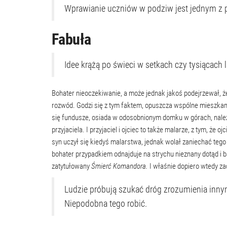
Wprawianie uczniów w podziw jest jednym z
Fabuła
Idee krążą po świeci w setkach czy tysiącach l
Bohater nieoczekiwanie, a może jednak jakoś podejrzewał, że
rozwód. Godzi się z tym faktem, opuszcza wspólne mieszkani
się fundusze, osiada w odosobnionym domku w górach, należ
przyjaciela. I przyjaciel i ojciec to także malarze, z tym, że
syn uczył się kiedyś malarstwa, jednak wolał zaniechać teg
bohater przypadkiem odnajduje na strychu nieznany dotąd i 
zatytułowany
Śmierć Komandora.
I właśnie dopiero wtedy za
Ludzie próbują szukać dróg zrozumienia innym
Niepodobna tego robić.