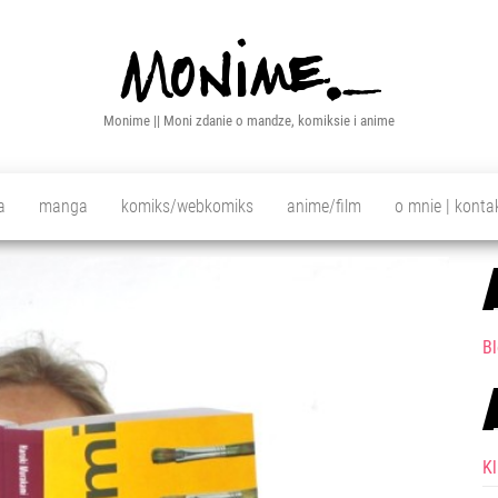
Monime || Moni zdanie o mandze, komiksie i anime
a
manga
komiks/webkomiks
anime/film
o mnie | konta
Bl
K