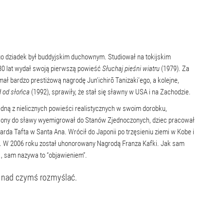
go dziadek był buddyjskim duchownym. Studiował na tokijskim
 30 lat wydał swoją pierwszą powieść
Słuchaj pieśni wiatru
(1979). Za
mał bardzo prestiżową nagrodę Jun’ichirō Tanizaki’ego, a kolejne,
d od słońca
(1992), sprawiły, że stał się sławny w USA i na Zachodzie.
dną z nielicznych powieści realistycznych w swoim dorobku,
ajony do sławy wyemigrował do Stanów Zjednoczonych, dziec pracował
rda Tafta w Santa Ana. Wrócił do Japonii po trzęsieniu ziemi w Kobe i
. W 2006 roku został uhonorowany Nagrodą Franza Kafki. Jak sam
, sam nazywa to “objawieniem”.
ą nad czymś rozmyślać.