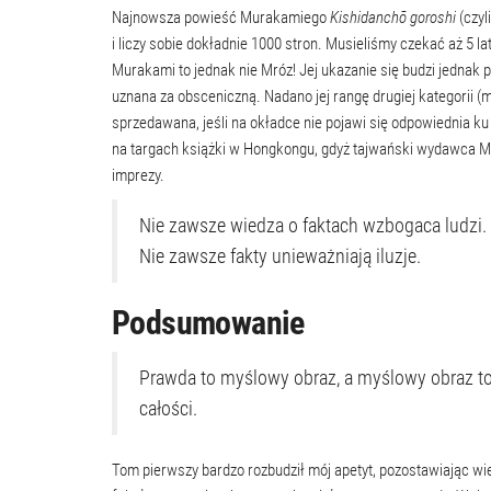
Najnowsza powieść Murakamiego
Kishidanchō goroshi
(czyl
i liczy sobie dokładnie 1000 stron. Musieliśmy czekać aż 5 l
Murakami to jednak nie Mróz! Jej ukazanie się budzi jednak
uznana za obsceniczną. Nadano jej rangę drugiej kategorii (m
sprzedawana, jeśli na okładce nie pojawi się odpowiednia k
na targach książki w Hongkongu, gdyż tajwański wydawca Mur
imprezy.
Nie zawsze wiedza o faktach wzbogaca ludzi
Nie zawsze fakty unieważniają iluzje.
Podsumowanie
Prawda to myślowy obraz, a myślowy obraz to 
całości.
Tom pierwszy bardzo rozbudził mój apetyt, pozostawiając w