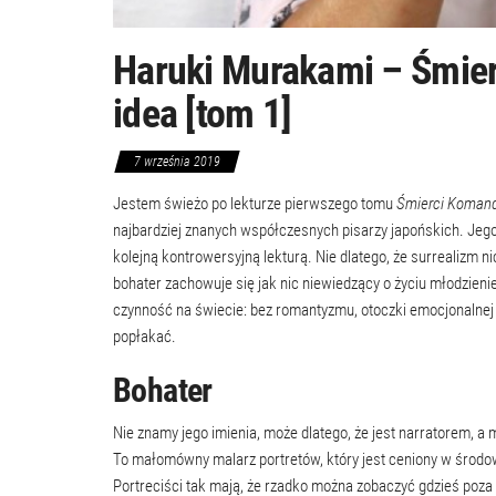
Haruki Murakami – Śmier
idea [tom 1]
7 września 2019
Jestem świeżo po lekturze pierwszego tomu
Śmierci Koman
najbardziej znanych współczesnych pisarzy japońskich. Jeg
kolejną kontrowersyjną lekturą. Nie dlatego, że surrealizm n
bohater zachowuje się jak nic niewiedzący o życiu młodzienie
czynność na świecie: bez romantyzmu, otoczki emocjonalnej cz
popłakać.
Bohater
Nie znamy jego imienia, może dlatego, że jest narratorem, 
To małomówny malarz portretów, który jest ceniony w środo
Portreciści tak mają, że rzadko można zobaczyć gdzieś poza b