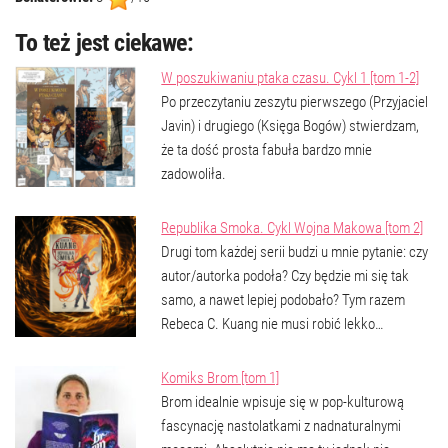
To też jest ciekawe:
W poszukiwaniu ptaka czasu. Cykl 1 [tom 1-2]
Po przeczytaniu zeszytu pierwszego (Przyjaciel
Javin) i drugiego (Księga Bogów) stwierdzam,
że ta dość prosta fabuła bardzo mnie
zadowoliła.
Republika Smoka. Cykl Wojna Makowa [tom 2]
Drugi tom każdej serii budzi u mnie pytanie: czy
autor/autorka podoła? Czy będzie mi się tak
samo, a nawet lepiej podobało? Tym razem
Rebeca C. Kuang nie musi robić lekko…
Komiks Brom [tom 1]
Brom idealnie wpisuje się w pop-kulturową
fascynację nastolatkami z nadnaturalnymi