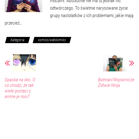
mocami. Absolutnie nie ma tu jednak nic
odtwórczego. To świetnie narysowane życie
grupy nastolatków z ich problemami, jakie mają
przecież…
Kategoria
komiks/webkomiks
Opaska na oko. O
Batman/Wojownicze
co chodzi, że tak
Żółwie Ninja
wiele postaci z
anime je nosi?