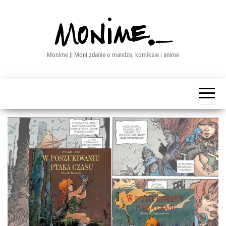
Przejdź
do
treści
Monime || Moni zdanie o mandze, komiksie i anime