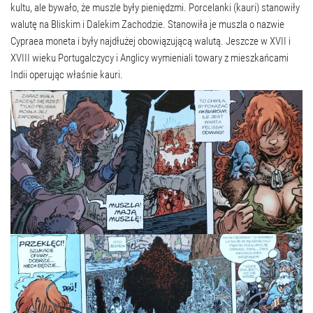
kultu, ale bywało, że muszle były pieniędzmi. Porcelanki (kauri) stanowiły
walutę na Bliskim i Dalekim Zachodzie. Stanowiła je muszla o nazwie
Cypraea moneta i były najdłużej obowiązującą walutą. Jeszcze w XVII i
XVIII wieku Portugalczycy i Anglicy wymieniali towary z mieszkańcami
Indii operując właśnie kauri.