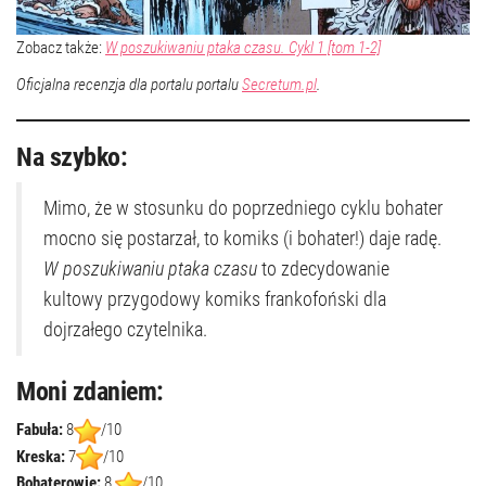
Zobacz także:
W poszukiwaniu ptaka czasu. Cykl 1 [tom 1-2]
Oficjalna recenzja dla portalu portalu
Secretum.pl
.
Na szybko:
Mimo, że w stosunku do poprzedniego cyklu bohater
mocno się postarzał, to komiks (i bohater!) daje radę.
W poszukiwaniu ptaka czasu
to zdecydowanie
kultowy przygodowy komiks frankofoński dla
dojrzałego czytelnika.
Moni zdaniem:
Fabuła:
8
/10
Kreska:
7
/10
Bohaterowie:
8
/10