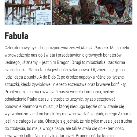
Fabuła
Czterotomowy cykl drugi rozpoczyna zeszyt
Muszla Ramora
. Ma na celu
wprowadzenie nas do świata i przedstawienie głównych bohaterów.
Jednego już znamy – jest nim Bragon. Drugi to młodziutka i zadziorna
czarodziejka. Sama fabuła jest dość sztampowa. Ot, zbiera się grupa
ludzi idąca z punktu A do B do C; po drodze napotyka różne polityczne
sztuczki, klęski żywiołowe i niebezpieczeństwa oraz krwawe konflikty.
Problemem, jaki ma rozwiązać nasza wesoła kompania, będzie
odnalezienie Ptaka czasu, a trzeba to uczynić, by zapieczętować
ponownie Ranmora w muszli, z której niedługo będzie on w stanie się
wyswobodzić. Jest on tym, który ma wprowadzić zagładę całego Akbaru,
jeśli nie całego świata. Okazuje się jednak, że nie tylko muszla jest trudna
do zdobycia, bo ma ją wroga nacja, ale także stała się obiektem dość
krwawego kultu. No i nie tylko staruszek Bragon i córka księżnej-