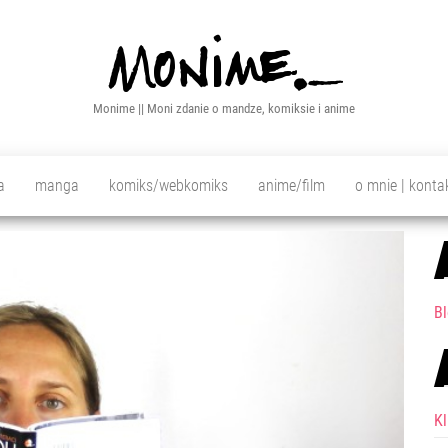
Monime || Moni zdanie o mandze, komiksie i anime
a
manga
komiks/webkomiks
anime/film
o mnie | konta
Bl
K