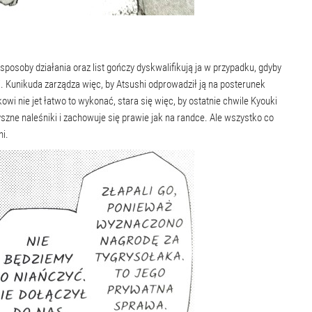
osoby działania oraz list gończy dyskwalifikują ja w przypadku, gdyby
. Kunikuda zarządza więc, by Atsushi odprowadził ją na posterunek
wi nie jet łatwo to wykonać, stara się więc, by ostatnie chwile Kyouki
yszne naleśniki i zachowuje się prawie jak na randce. Ale wszystko co
hi.