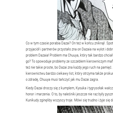
Co w tym czasie porabia Dazai? On też w końcu zniknął. Spo
przyjaciół i partnerów przystało zna on Dazaia na wylot i do
problem Dazaia! Problem ma Chuuya, który tak bardzo chciał 
go? To spowoduje problemy ze szczeblem kierowniczym mafii,
też nie takie proste, bo Dazai zna każdy jego ruch na pamięć
kierownictwu bardzo ciekawy list, który otrzyma także prok
o zdradę, Chuuya musi tańczyć jak mu Dazai zagra.
Kiedy Dazai droczy się z kumplem, Kyouka i tygrysołak walczą
honor i marzenia. O to, by naleśniki jeszcze nie raz były pys
Kunikudy zginęliby wszyscy troje. Mówi się trudno i żyje się 