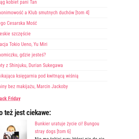
ąg kobiet pani Tan
nonimowość a Klub smutnych duchów [tom 4]
ego Cesarska Mość
eskie szczęście
acja Tokio Ueno, Yu Miri
omiczku, gdzie jesteś?
ty z Shinjuku, Durian Sukegawa
ikająca księgarnia pod kwitnącą wiśnią
iny bez makijażu, Marcin Jackoby
ack Friday
o też jest ciekawe:
Bunkier uratuje życie ci! Bungou
stray dogs [tom 6]