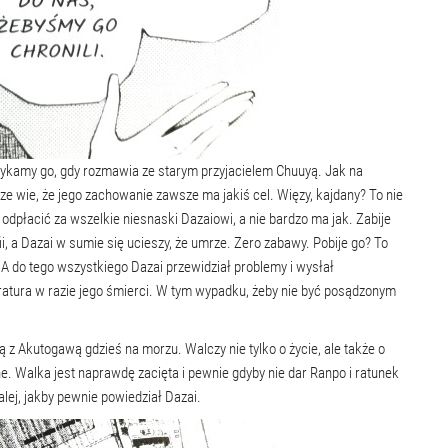
tykamy go, gdy rozmawia ze starym przyjacielem Chuuyą. Jak na
brze wie, że jego zachowanie zawsze ma jakiś cel. Więzy, kajdany? To nie
odpłacić za wszelkie niesnaski Dazaiowi, a nie bardzo ma jak. Zabije
 a Dazai w sumie się ucieszy, że umrze. Zero zabawy. Pobije go? To
. A do tego wszystkiego Dazai przewidział problemy i wysłał
uratura w razie jego śmierci. W tym wypadku, żeby nie być posądzonym
 z Akutogawą gdzieś na morzu. Walczy nie tylko o życie, ale także o
zne. Walka jest naprawdę zacięta i pewnie gdyby nie dar Ranpo i ratunek
dalej, jakby pewnie powiedział Dazai.