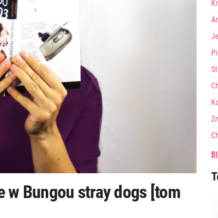
Kr
A
J
Pi
St
Ch
Ko
Zn
Ch
Bl
T
e w Bungou stray dogs [tom