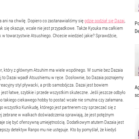
a ani na chwilę. Dopiero co zastanawialiśmy się
gdzie podział się Dazai
,
Po
jak się okazuje, wcale nie jest przypadkowe. Także Kyouka ma całkiem
De
k w towarzystwie Atsushiego. Chcecie wiedzieć jakie? Sprawdźcie,
ter, który z głównym Atsuhim ma wiele wspólnego. W sumie bez Dazaia
zej to Dazai wpadł Atsushiemu w ręce. Dosłownie, bo Dazaia poznajemy
ekreacyjny styl pływacki, a prób samobójcza. Dazai jest bowiem
Ag
est łatwe, szybkie i przede wszystkim skuteczne. Jeśli jeszcze odbyło
sc
imo takiego ciekawego hobby to postać wcale nie smutna czy załamana.
ego wszystko Kunikudę, którego jest partnerem czy sprzeczać się z
ej zebrane w walkach doświadczenia sprawiają, że jest potężnym
aje się być ofensywną umiejętnością. Dodatkowym atutem Dazaia jest
epszy detektyw Ranpo mu nie ustępuje. Kto by pomyślał, że kiedyś