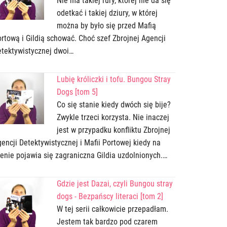
Nie ma takiej rury, której nie da się
odetkać i takiej dziury, w której
można by było się przed Mafią
rtową i Gildią schować. Choć szef Zbrojnej Agencji
tektywistycznej dwoi…
Lubię króliczki i tofu. Bungou Stray
Dogs [tom 5]
Co się stanie kiedy dwóch się bije?
Zwykle trzeci korzysta. Nie inaczej
jest w przypadku konfliktu Zbrojnej
encji Detektywistycznej i Mafii Portowej kiedy na
enie pojawia się zagraniczna Gildia uzdolnionych.…
Gdzie jest Dazai, czyli Bungou stray
dogs - Bezpańscy literaci [tom 2]
W tej serii całkowicie przepadłam.
Jestem tak bardzo pod czarem