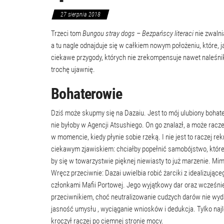
27 sierpnia 2018
Trzeci tom
Bungou stray dogs – Bezpańscy literaci
nie zwalni
a tu nagle odnajduje się w całkiem nowym położeniu, które, 
ciekawe przygody, których nie zrekompensuje nawet naleśni
trochę ujawnię.
Bohaterowie
Dziś może skupmy się na Dazaiu. Jest to mój ulubiony boha
nie byłoby w Agencji Atsushiego. On go znalazł, a może rac
w momencie, kiedy płynie sobie rzeką. I nie jest to raczej r
ciekawym zjawiskiem: chciałby popełnić samobójstwo, które j
by się w towarzystwie pięknej niewiasty to już marzenie. M
Wręcz przeciwnie: Dazai uwielbia robić żarciki z idealizując
członkami Mafii Portowej. Jego wyjątkowy dar oraz wcześni
przeciwnikiem, choć neutralizowanie cudzych darów nie wyd
jasność umysłu , wyciąganie wniosków i dedukcja. Tylko najl
kroczył raczej po ciemnej stronie mocy.