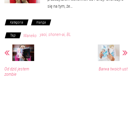
się na tym, że…
Kategoria
manga
yaoi, shonen-ai, BL
Waneko
Tagi
Od dziś jestem
Barwa twoich ust
zombie