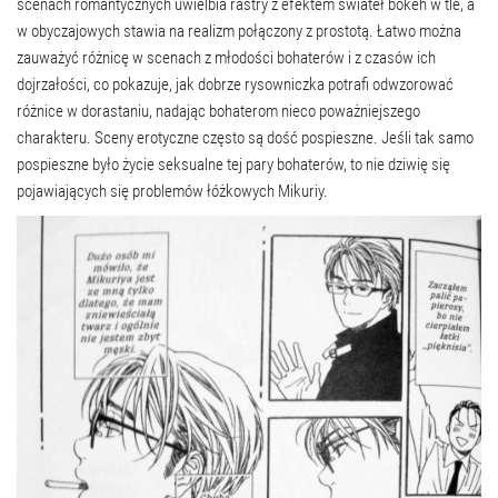
scenach romantycznych uwielbia rastry z efektem świateł bokeh w tle, a
w obyczajowych stawia na realizm połączony z prostotą. Łatwo można
zauważyć różnicę w scenach z młodości bohaterów i z czasów ich
dojrzałości, co pokazuje, jak dobrze rysowniczka potrafi odwzorować
różnice w dorastaniu, nadając bohaterom nieco poważniejszego
charakteru. Sceny erotyczne często są dość pospieszne. Jeśli tak samo
pospieszne było życie seksualne tej pary bohaterów, to nie dziwię się
pojawiających się problemów łóżkowych Mikuriy.