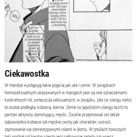
Ciekawostka
W mandze występują takie pojęcia jak
uke
i
seme
. W związkach
homoseksualnych ukazywanych w mangach
yaoi
są one oznaczeniami
konkretnych ról, zwłaszcza seksualnych, w związku.
Uke
(w slangu
neko
)
to osoba podległa, kobieca, bierna.
Seme
(w japońskim slangu
tachi
) to
partner aktywny, dominujący, męski. Zwykle przejmowali oni także
odpowiednio kobiece lub męskie cechy jak charakter, wzrost,
zajmowanie się stereotypowymi rolami w domu. W tytułach nowszych
taki podział ról bardzo często jest całkowicie zatarty lub wręcz