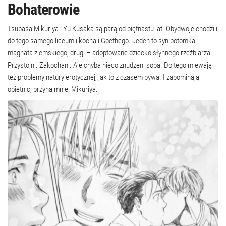
Bohaterowie
Tsubasa Mikuriya i Yu Kusaka są parą od piętnastu lat. Obydwoje chodzili
do tego samego liceum i kochali Goethego. Jeden to syn potomka
magnata ziemskiego, drugi – adoptowane dziecko słynnego rzeźbiarza.
Przystojni. Zakochani. Ale chyba nieco znudzeni sobą. Do tego miewają
też problemy natury erotycznej, jak to z czasem bywa. I zapominają
obietnic, przynajmniej Mikuriya.