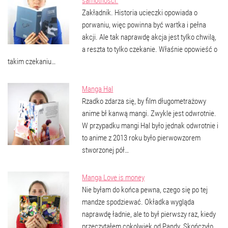
samotności.
Zakładnik. Historia ucieczki opowiada o
porwaniu, więc powinna być wartka i pełna
akcji. Ale tak naprawdę akcja jest tylko chwilą,
a reszta to tylko czekanie. Właśnie opowieść o
takim czekaniu…
Manga Hal
Rzadko zdarza się, by film długometrażowy
anime bł kanwą mangi. Zwykle jest odwrotnie.
W przypadku mangi Hal było jednak odwrotnie i
to anime z 2013 roku było pierwowzorem
stworzonej pół…
Manga Love is money
Nie byłam do końca pewna, czego się po tej
mandze spodziewać. Okładka wygląda
naprawdę ładnie, ale to był pierwszy raz, kiedy
przeczytałem cokolwiek od Pandy. Skończyło