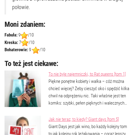
połowie.
Moni zdaniem:
Fabuła:
9
/10
Kreska:
7
/10
Bohaterowie:
9
/10
To też jest ciekawe:
To nie byle najemniczki, to Rat queens [tom 1]
Piękne ponętne kobiety i walka – cóż można
chcieć więcej? Żeby cieszyć oko i spędzić kilka
chwil na odprężeniu nic. Taki właśnie jest ten
komiks: szybki, pełen pięknych i walecznych…
Jak nie teraz, to kiedy? Giant days [tom 5]
Giant Days jest jak wino, bo każdy kolejny tom
to jak kolejny rok leżakowania – coraz lepszy.