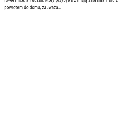
rówieśnice, a Yuuzan, który przybywa z misją zabrania Haru z
powrotem do domu, zauważa…