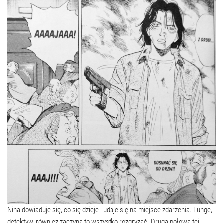
Nina dowiaduje się, co się dzieje i udaje się na miejsce zdarzenia. Lunge,
detektyw, również zaczyna to wszystko rozgryzać. Druga połowa tej