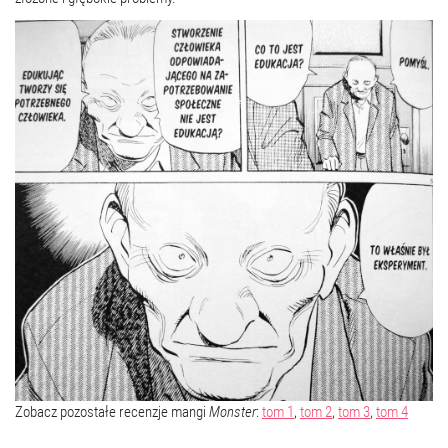
Zobacz pozostałe recenzje mangi
Monster
:
tom 1
,
tom 2
,
tom 3
,
tom 4