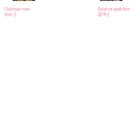
Chainsaw man
Świat na opak [tom
[tom 1]
3][18+]