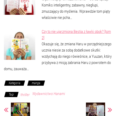
Komiks inteligentny, zabawny, niegłupi,
zmuszający do myślenia. Wprawdzie tom piąty
właściwie nie pcha…
Czy to nie ujarzmiona Bestia z ławki obok? [tom
2]
Okazuje się, że zmiana Haru w porządniejszego
ucznia niesie za sobą dodatkowe skutki:
wzdychają do niego rówieśnice, a Yuuzan, który
przybywa z misją zabrania Haru z powrotem do
domu, zauważa…
Kategoria
manga
Wydawnictwo Hanami
thriller
Tagi