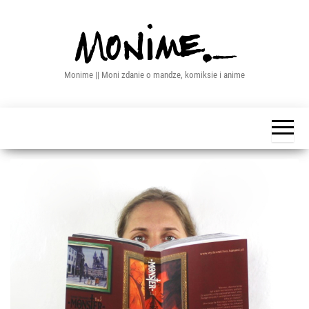
Przejdź
do
treści
Monime || Moni zdanie o mandze, komiksie i anime