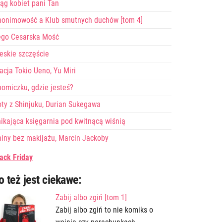
ąg kobiet pani Tan
nonimowość a Klub smutnych duchów [tom 4]
ego Cesarska Mość
eskie szczęście
acja Tokio Ueno, Yu Miri
omiczku, gdzie jesteś?
ty z Shinjuku, Durian Sukegawa
ikająca księgarnia pod kwitnącą wiśnią
iny bez makijażu, Marcin Jackoby
ack Friday
o też jest ciekawe:
Zabij albo zgiń [tom 1]
Zabij albo zgiń to nie komiks o