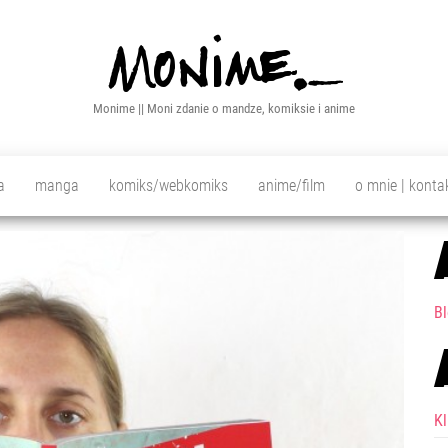
Monime || Moni zdanie o mandze, komiksie i anime
a
manga
komiks/webkomiks
anime/film
o mnie | konta
Bl
K