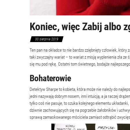
Koniec, więc Zabij albo z
30 sierpnia 2019
Ten pan na okładce to nie bardzo zziębnięty człowiek, który 
taki zwyczajny wariat – to wariat z misją wyplenienia zła z
się mu pod rękę. Ostatni tom świetnego, bodajże najlepszeg
Bohaterowie
Detektyw Sharpe to kobieta, która może nie należy do najlep
jedni nazywają dobrym nosem, inni intuicją, a ja raczej drąże
tylko coś nie pasuje, to szuka kolejnego elementu układanki,
dziwnie zachowujących się na pogrzebie żałobników i uchwyc
sprawą zamaskowanego mściciela zamiast odtrąbić zwycięst