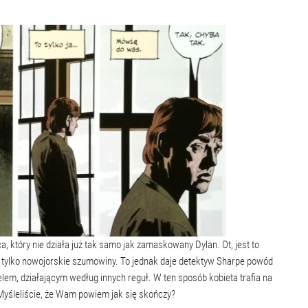
który nie działa już tak samo jak zamaskowany Dylan. Ot, jest to
e tylko nowojorskie szumowiny. To jednak daje detektyw Sharpe powód
elem, działającym według innych reguł. W ten sposób kobieta trafia na
Myśleliście, że Wam powiem jak się skończy?