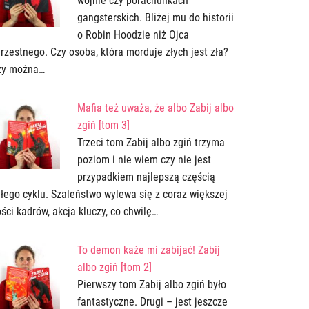
wojnie czy porachunkach
gangsterskich. Bliżej mu do historii
o Robin Hoodzie niż Ojca
rzestnego. Czy osoba, która morduje złych jest zła?
zy można…
Mafia też uważa, że albo Zabij albo
zgiń [tom 3]
Trzeci tom Zabij albo zgiń trzyma
poziom i nie wiem czy nie jest
przypadkiem najlepszą częścią
łego cyklu. Szaleństwo wylewa się z coraz większej
ości kadrów, akcja kluczy, co chwilę…
To demon każe mi zabijać! Zabij
albo zgiń [tom 2]
Pierwszy tom Zabij albo zgiń było
fantastyczne. Drugi – jest jeszcze