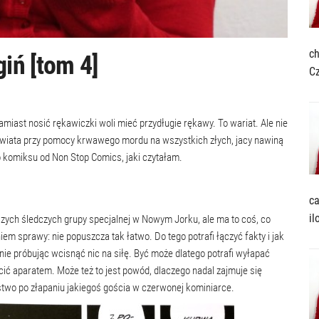
ch
giń [tom 4]
C
zamiast nosić rękawiczki woli mieć przydługie rękawy. To wariat. Ale nie
e świata przy pomocy krwawego mordu na wszystkich złych, jacy nawiną
o komiksu od Non Stop Comics, jaki czytałam.
ca
il
szych śledczych grupy specjalnej w Nowym Jorku, ale ma to coś, co
niem sprawy: nie popuszcza tak łatwo. Do tego potrafi łączyć fakty i jak
 nie próbując wcisnąć nic na siłę. Być może dlatego potrafi wyłapać
ić aparatem. Może też to jest powód, dlaczego nadal zajmuje się
wo po złapaniu jakiegoś gościa w czerwonej kominiarce.