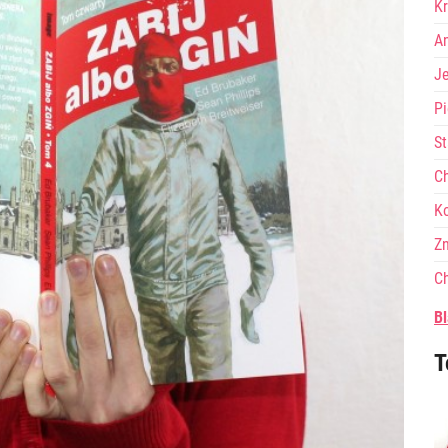
Kr
A
J
Pi
St
Ch
Ko
Zn
Ch
Bl
T