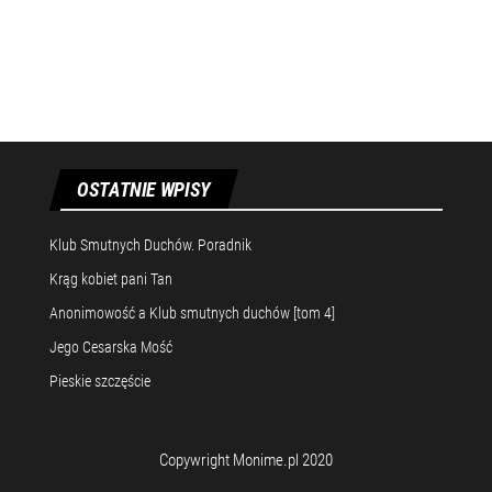
OSTATNIE WPISY
Klub Smutnych Duchów. Poradnik
Krąg kobiet pani Tan
Anonimowość a Klub smutnych duchów [tom 4]
Jego Cesarska Mość
Pieskie szczęście
Copywright Monime.pl 2020