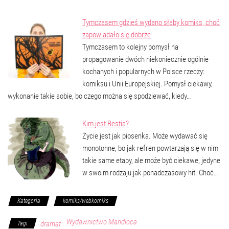
Tymczasem gdzieś wydano słaby komiks, choć
zapowiadało się dobrze
Tymczasem to kolejny pomysł na
propagowanie dwóch niekoniecznie ogólnie
kochanych i popularnych w Polsce rzeczy:
komiksu i Unii Europejskiej. Pomysł ciekawy,
wykonanie takie sobie, bo czego można się spodziewać, kiedy…
Kim jest Bestia?
Życie jest jak piosenka. Może wydawać się
monotonne, bo jak refren powtarzają się w nim
takie same etapy, ale może być ciekawe, jedyne
w swoim rodzaju jak ponadczasowy hit. Choć…
Kategoria
komiks/webkomiks
Wydawnictwo Mandioca
dramat
Tagi