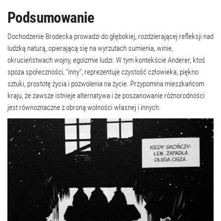
Podsumowanie
Dochodzenie Brodecka prowadzi do głębokiej, rozdzierającej refleksji nad
ludzką naturą, opierającą się na wyrzutach sumienia, winie,
okrucieństwach wojny, egoizmie ludzi. W tym kontekście Anderer, ktoś
spoza społeczności, “inny”, reprezentuje czystość człowieka, piękno
sztuki, prostotę życia i pozwolenia na życie. Przypomina mieszkańcom
kraju, że zawsze istnieje alternatywa i że poszanowanie różnorodności
jest równoznaczne z obroną wolności własnej i innych.