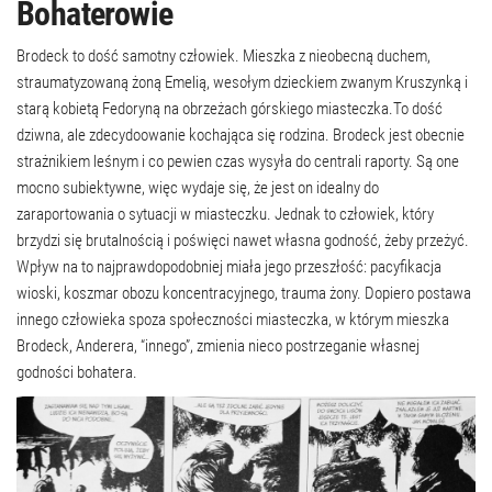
Bohaterowie
Brodeck to dość samotny człowiek. Mieszka z nieobecną duchem,
straumatyzowaną żoną Emelią, wesołym dzieckiem zwanym Kruszynką i
starą kobietą Fedoryną na obrzeżach górskiego miasteczka.To dość
dziwna, ale zdecydoowanie kochająca się rodzina. Brodeck jest obecnie
strażnikiem leśnym i co pewien czas wysyła do centrali raporty. Są one
mocno subiektywne, więc wydaje się, że jest on idealny do
zaraportowania o sytuacji w miasteczku. Jednak to człowiek, który
brzydzi się brutalnością i poświęci nawet własna godność, żeby przeżyć.
Wpływ na to najprawdopodobniej miała jego przeszłość: pacyfikacja
wioski, koszmar obozu koncentracyjnego, trauma żony. Dopiero postawa
innego człowieka spoza społeczności miasteczka, w którym mieszka
Brodeck, Anderera, “innego”, zmienia nieco postrzeganie własnej
godności bohatera.