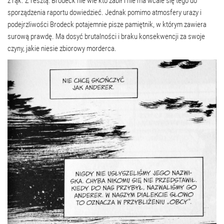
z rąk. Z resztą: Brodeck nie wie kto zabił i nie ma wcale się tego do
sporządzenia raportu dowiedzieć. Jednak pomimo atmosfery urazy i
podejrzliwości Brodeck potajemnie pisze pamiętnik, w którym zawiera
surową prawdę. Ma dosyć brutalności i braku konsekwencji za swoje
czyny, jakie niesie zbiorowy morderca.