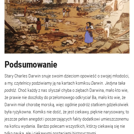
Podsumowanie
Stary Charles Darwin snuje swoim dzieciom opowieść o swojej młodości,
a my, czytelnicy podziwiamy ją na kartach komiksu
Darwin. Jedyna taka
podróż.
Choć każdy z nas słyszał chyba o ziębach Darwina, mało kto wie,
że prawie nie doszłoby do przełomowego odkrycia! Ba, mało kto wie, że
Darwin miał chorobę morską, więc ogólnie podróż statkiem gdziekolwiek
była ryzykowna. Komiks nie dość, że jest ciekawy, pięknie narysowany, to
jeszcze pełen anegdot i poszerzających fakty dodatkowi umieszczonemu
na końcu wydania. Bardzo polecam wszystkich, którzy ciekawią się nie
tylko nauką, ale i ciekawymi postaciami historycznymi.