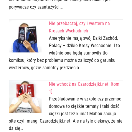
porywacze czy szantażyści.…
Nie przebaczaj, czyli western na
Kresach Wschodnich
Amerykanie mają swój Dziki Zachód,
Polacy – dzikie Kresy Wschodnie. I to
właśnie one będą stanowiły tło
komiksu, który bez problemu można zaliczyć do gatunku
westernów, gdzie samotny jeździec o…
Nie wchodź na Czarodziejki.net! [tom
1]
Prześladowanie w szkole czy przemoc
domowa to ciężkie tematy i taki dość
ciężki jest też klimat Mahou shoujo
site czyli mangi Czarodziejki.net. Ale na tyle ciekawy, że nie
da się…