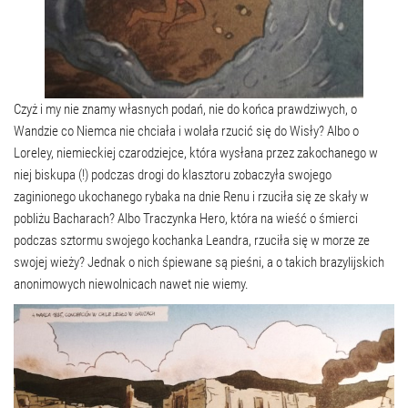
Czyż i my nie znamy własnych podań, nie do końca prawdziwych, o
Wandzie co Niemca nie chciała i wolała rzucić się do Wisły? Albo o
Loreley, niemieckiej czarodziejce, która wysłana przez zakochanego w
niej biskupa (!) podczas drogi do klasztoru zobaczyła swojego
zaginionego ukochanego rybaka na dnie Renu i rzuciła się ze skały w
pobliżu Bacharach? Albo Traczynka Hero, która na wieść o śmierci
podczas sztormu swojego kochanka Leandra, rzuciła się w morze ze
swojej wieży? Jednak o nich śpiewane są pieśni, a o takich brazylijskich
anonimowych niewolnicach nawet nie wiemy.