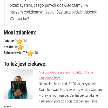
przez system, czego powoli doświadczamy i w
naszym codziennym życiu. Czy taka będzie Japonia
XXII wieku?
Moni zdaniem:
Fabuła:
8
/10
Kreska:
8
/10
Bohaterowie:
7,5
/10
To też jest ciekawe:
Moi podwładni, jestem Inspektor Akane
Tsunemori [tom 1]
Niedaleka, bo za jakieś 100 lat, przyszłość.
Świat bez wad. No, prawie bez wad, a wiadomo
– prawie robi różnicę. Czy Inspektor Akane
Tsunemori poradzi sobie z zadaniami, jakie
przed…