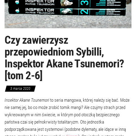
Czy zawierzysz
przepowiedniom Sybilli,
Inspektor Akane Tsunemori?
[tom 2-6]
3 marca 2020
Insektor Akane Tsunemori
to seria mangowa, której należy się bać. Może
nie samej jej, bo co może zrobić tomik mangi? Ale czujmy strach przed
wykreowanym w nim świecie, w którym pod otoczką bezpiecznego
państwa czai się pełnokrwisty totalitaryzm. Oto jednostka
podporządkowana jest systemowi (podobne dylematy, ale idące w inną