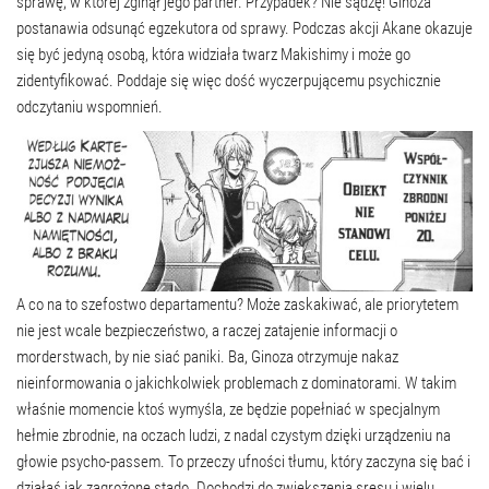
sprawę, w której zginął jego partner. Przypadek? Nie sądzę! Ginoza
postanawia odsunąć egzekutora od sprawy. Podczas akcji Akane okazuje
się być jedyną osobą, która widziała twarz Makishimy i może go
zidentyfikować. Poddaje się więc dość wyczerpującemu psychicznie
odczytaniu wspomnień.
A co na to szefostwo departamentu? Może zaskakiwać, ale priorytetem
nie jest wcale bezpieczeństwo, a raczej zatajenie informacji o
morderstwach, by nie siać paniki. Ba, Ginoza otrzymuje nakaz
nieinformowania o jakichkolwiek problemach z dominatorami. W takim
właśnie momencie ktoś wymyśla, ze będzie popełniać w specjalnym
hełmie zbrodnie, na oczach ludzi, z nadal czystym dzięki urządzeniu na
głowie psycho-passem. To przeczy ufności tłumu, który zaczyna się bać i
działaś jak zagrożone stado. Dochodzi do zwiększenia sresu i wielu