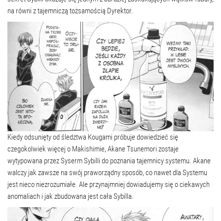
na równi z tajemniczą tożsamością Dyrektor.
Kiedy odsunięty od śledztwa Kougami próbuje dowiedzieć się
czegokolwiek więcej o Makishimie, Akane Tsunemori zostaje
wytypowana przez Syserm Sybilli do poznania tajemnicy systemu. Akane
walczy jak zawsze na swój praworządny sposób, co nawet dla Systemu
jest nieco niezrozumiałe. Ale przynajmniej dowiadujemy się o ciekawych
anomaliach i jak zbudowana jest cała Sybilla.