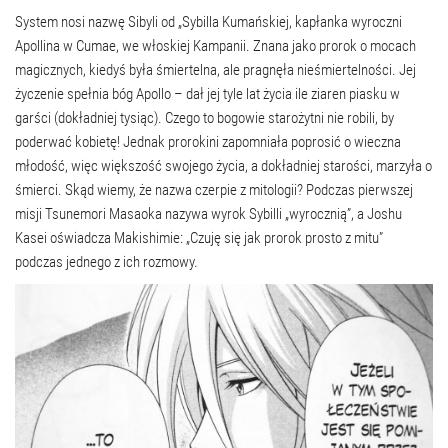
System nosi nazwę Sibyli od „Sybilla Kumańskiej, kapłanka wyroczni
Apollina w Cumae, we włoskiej Kampanii. Znana jako prorok o mocach
magicznych, kiedyś była śmiertelna, ale pragnęła nieśmiertelności. Jej
życzenie spełnia bóg Apollo – dał jej tyle lat życia ile ziaren piasku w
garści (dokładniej tysiąc). Czego to bogowie starożytni nie robili, by
poderwać kobietę! Jednak prorokini zapomniała poprosić o wieczna
młodość, więc większość swojego życia, a dokładniej starości, marzyła o
śmierci. Skąd wiemy, że nazwa czerpie z mitologii? Podczas pierwszej
misji Tsunemori Masaoka nazywa wyrok Sybilli „wyrocznią”, a Joshu
Kasei oświadcza Makishimie: „Czuję się jak prorok prosto z mitu”
podczas jednego z ich rozmowy.