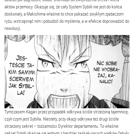
aktów przemocy. Okazuje się, że cały System Sybilli nie jest do końca
doskonały, a Makishima właśnie to chce pokazać zwykłym zjadaczom
ryżu, wstrząsnąć nim i pobudzić do myślenia, a w efekcie doprowadzić do
rewolucji.
Tymczasem Kagari przez przypadek odkrywa ściśle strzeżoną tajemnicę,
czyli czym jest Sybilla. Niestety, przy okazji odkrywa też drugi ściśle
strzeżony sekret – tożsamości Dyrektor departamentu. To właśnie
sekret Sybilli okazuje się jednym z bardziej zaskakujących wątków fabuły,