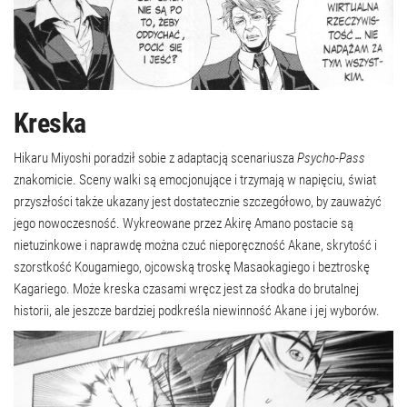
Kreska
Hikaru Miyoshi poradził sobie z adaptacją scenariusza
Psycho-Pass
znakomicie. Sceny walki są emocjonujące i trzymają w napięciu, świat
przyszłości także ukazany jest dostatecznie szczegółowo, by zauważyć
jego nowoczesność. Wykreowane przez Akirę Amano postacie są
nietuzinkowe i naprawdę można czuć nieporęczność Akane, skrytość i
szorstkość Kougamiego, ojcowską troskę Masaokagiego i beztroskę
Kagariego. Może kreska czasami wręcz jest za słodka do brutalnej
historii, ale jeszcze bardziej podkreśla niewinność Akane i jej wyborów.