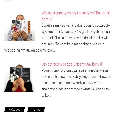
Wolisz pragmatyzm czy romantyzm? Bakuman
[tom 2]
Świetnie narysowana, z dbałością o szczegóły i
wyczuciem różnych stylów graficznych manga,
którą ciężko zaklasyfikować do jakiegokolwiek
gatunku. To komiks o mangakach, walce o
miejsce na rynku, walce o miłość…
Czy potrzebny będzie Balsamista? [tom 1]
Powinniśmy być opatrzeni ze śmiercią. Media
pełne są trupów i makabrycznych obrazków, od
czasu do czasu ktoś w rodzinie czy wśród
znajomych odejdzie z tego świata. A jednak to
tylko…
Kategoria
manga