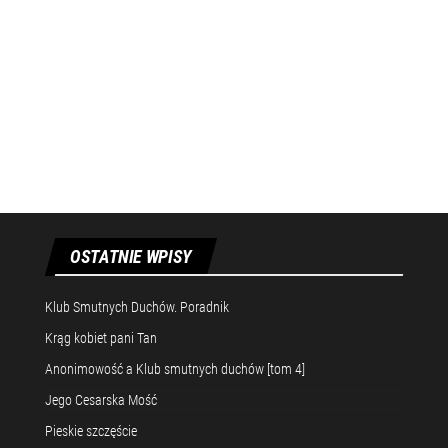
OSTATNIE WPISY
Klub Smutnych Duchów. Poradnik
Krąg kobiet pani Tan
Anonimowość a Klub smutnych duchów [tom 4]
Jego Cesarska Mość
Pieskie szczęście