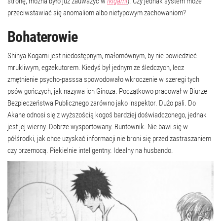
stronę, można było już zauważyć w
Ikigami
). Czy jednak system może
przeciwstawiać się anomaliom albo nietypowym zachowaniom?
Bohaterowie
Shinya Kogami jest niedostępnym, małomównym, by nie powiedzieć
mrukliwym, egzekutorem. Kiedyś był jednym ze śledczych, lecz
zmętnienie psycho-passsa spowodowało wkroczenie w szeregi tych
psów gończych, jak nazywa ich Ginoza. Początkowo pracował w Biurze
Bezpieczeństwa Publicznego zarówno jako inspektor. Dużo pali. Do
Akane odnosi się z wyższością kogoś bardziej doświadczonego, jednak
jest jej wierny. Dobrze wysportowany. Buntownik. Nie bawi się w
półśrodki, jak chce uzyskać informacji nie broni się przed zastraszaniem
czy przemocą. Piekielnie inteligentny. Idealny na husbando.