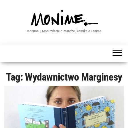
Przejdź
do
treści
Monime || Moni zdanie o mandze, komiksie i anime
Tag:
Wydawnictwo Marginesy