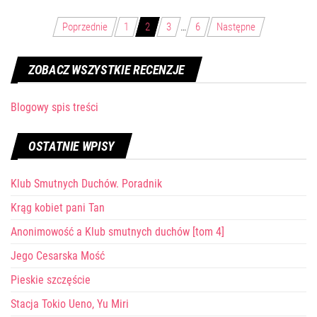
Stronicowanie
Poprzednie
1
2
3
…
6
Następne
wpisów
ZOBACZ WSZYSTKIE RECENZJE
Blogowy spis treści
OSTATNIE WPISY
Klub Smutnych Duchów. Poradnik
Krąg kobiet pani Tan
Anonimowość a Klub smutnych duchów [tom 4]
Jego Cesarska Mość
Pieskie szczęście
Stacja Tokio Ueno, Yu Miri