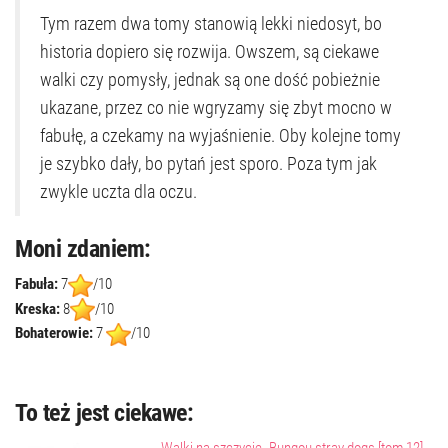
Tym razem dwa tomy stanowią lekki niedosyt, bo
historia dopiero się rozwija. Owszem, są ciekawe
walki czy pomysły, jednak są one dość pobieżnie
ukazane, przez co nie wgryzamy się zbyt mocno w
fabułę, a czekamy na wyjaśnienie. Oby kolejne tomy
je szybko dały, bo pytań jest sporo. Poza tym jak
zwykle uczta dla oczu.
Moni zdaniem:
Fabuła:
7
/10
Kreska:
8
/10
Bohaterowie:
7
/10
To też jest ciekawe:
Walki na szczycie. Bungou stray dogs [tom 12]