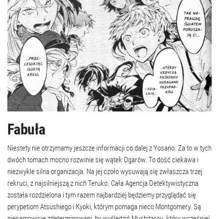
Fabuła
Niestety nie otrzymamy jeszcze informacji co dalej z Yosano. Za to w tych
dwóch tomach mocno rozwinie się wątek Ogarów. To dość ciekawa i
niezwykle silna organizacja. Na jej czoło wysuwają się zwłaszcza trzej
rekruci, z najsilniejszą z nich Teruko. Cała Agencja Detektywistyczna
została rozdzielona i tym razem najbardziej będziemy przyglądać się
perypetiom Atsushiego i Kyoki, którym pomaga nieco Montgomery. Są
niesamowicie zdeterminowani, by wyśledzić Mushitarou, który wcześniej