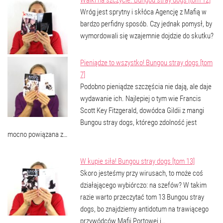
Wróg jest sprytny i skłóca Agencję z Mafią w
bardzo perfidny sposób. Czy jednak pomysł, by
wymordowali się wzajemnie dojdzie do skutku?
Pieniądze to wszystko! Bungou stray dogs [tom
7]
Podobno pieniądze szczęścia nie dają, ale daje
wydawanie ich. Najlepiej o tym wie Francis
Scott Key Fitzgerald, dowódca Gildii z mangi
Bungou stray dogs, którego zdolność jest
mocno powiązana z…
W kupie siła! Bungou stray dogs [tom 13]
Skoro jesteśmy przy wirusach, to może coś
działającego wybiórczo: na szefów? W takim
razie warto przeczytać tom 13 Bungou stray
dogs, bo znajdziemy antidotum na trawiącego
przywódców Mafii Portowej i…