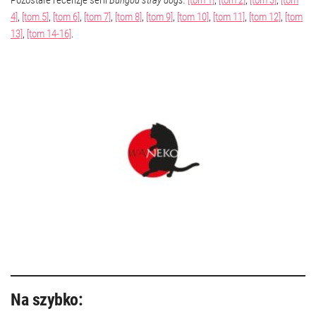
Pozostałe recenzje serii
Bungou stray dogs:
[tom 1]
,
[tom 2]
,
[tom 3]
,
[tom
4]
,
[tom 5
]
,
[tom 6]
,
[tom 7]
,
[tom 8]
,
[tom 9]
,
[tom 10]
,
[tom 11]
,
[tom 12]
,
[tom
13]
,
[tom 14-16]
.
Na szybko: