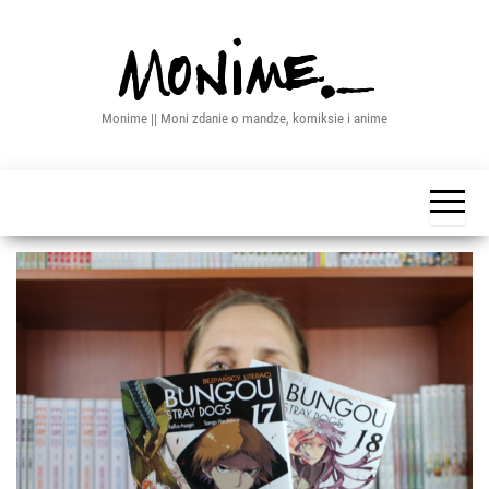
Przejdź
do
treści
Monime || Moni zdanie o mandze, komiksie i anime