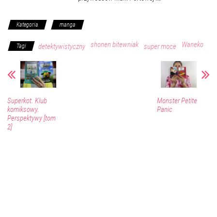
Kategoria
manga
shonen bitewniak
Waneko
detektywistyczny
super moce
Tagi
Superkot. Klub
Monster Petite
komiksowy.
Panic
Perspektywy [tom
2]