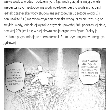
wieku wody w wodach podziemnych. Np. wody glacjalne mają o wiele
więcej lżejszych izotopów niż wody opadowe. Jest to woda pitna. Jeśli
jednak cząsteczka wody zbudowana jest z deuteru (izotopu wodoru) i
18
tlenu (także
O) mamy do czynienia z ciężką wodą. Niby nie różni się od
zwykłej wody, jednak jej wysokie stężenie (powyżej 50% podczas jej picia,
powyżej 90% jeśli się w niej pływa) zabija organizmy żywe. Efekty jej
działania przypominają te chemioterapii. Za to używana jest w energetyce
jądrowej.