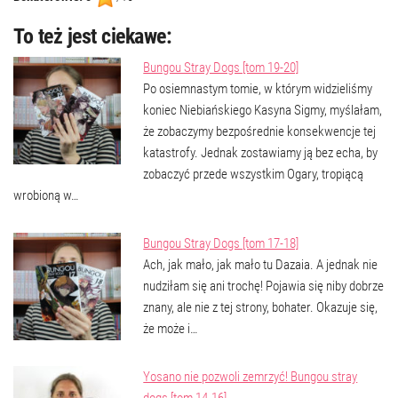
To też jest ciekawe:
Bungou Stray Dogs [tom 19-20]
Po osiemnastym tomie, w którym widzieliśmy
koniec Niebiańskiego Kasyna Sigmy, myślałam,
że zobaczymy bezpośrednie konsekwencje tej
katastrofy. Jednak zostawiamy ją bez echa, by
zobaczyć przede wszystkim Ogary, tropiącą
wrobioną w…
Bungou Stray Dogs [tom 17-18]
Ach, jak mało, jak mało tu Dazaia. A jednak nie
nudziłam się ani trochę! Pojawia się niby dobrze
znany, ale nie z tej strony, bohater. Okazuje się,
że może i…
Yosano nie pozwoli zemrzyć! Bungou stray