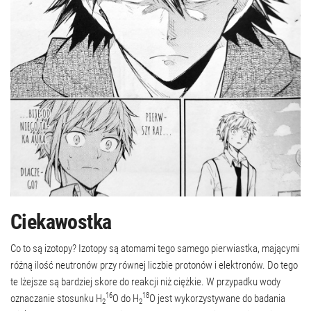
Ciekawostka
Co to są izotopy? Izotopy są atomami tego samego pierwiastka, mającymi
różną ilość neutronów przy równej liczbie protonów i elektronów. Do tego
te lżejsze są bardziej skore do reakcji niż ciężkie. W przypadku wody
16
18
oznaczanie stosunku H
O do H
O jest wykorzystywane do badania
2
2