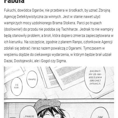
Fabuła
Fukuchi, dowódca Ogarów, nie przebiera w środkach, by uznać Zbrojną
Agencję Detektywistyczna za winnych. Jest w stanie nawet użyć
wampirzych mocy uzdolnionego Brama Stokera. Parci po trupach
(dosłownie!) do przodu nie podoba się Tachiharze. Jednak to nie wampiry
będą stanowiły problem, a broń, która dopiero zmierza zapieczętowana w
ich kierunku. Na szczęście, zgodnie z planem Ranpo, członkowie Agencji
zdołali się zebrać i teraz razem powalczą z Ogarami. Tymczasem w
więzieniu dojdzie do ciekawego wydarzenia, w którym będzie brał udział
Dazai, Dostojewski, ale i Gogol czy Sigma.