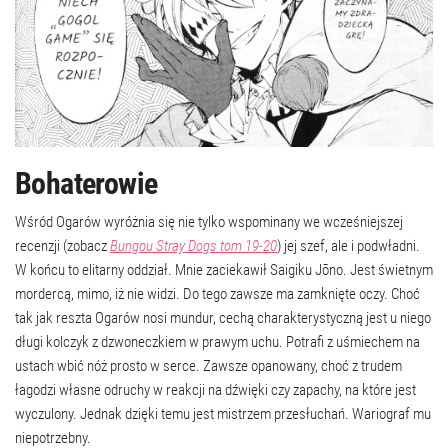
Bohaterowie
Wśród Ogarów wyróżnia się nie tylko wspominany we wcześniejszej
recenzji (zobacz
Bungou Stray Dogs tom 19-20
) jej szef, ale i podwładni.
W końcu to elitarny oddział. Mnie zaciekawił Saigiku Jōno. Jest świetnym
mordercą, mimo, iż nie widzi. Do tego zawsze ma zamknięte oczy. Choć
tak jak reszta Ogarów nosi mundur, cechą charakterystyczną jest u niego
długi kolczyk z dzwoneczkiem w prawym uchu. Potrafi z uśmiechem na
ustach wbić nóż prosto w serce. Zawsze opanowany, choć z trudem
łagodzi własne odruchy w reakcji na dźwięki czy zapachy, na które jest
wyczulony. Jednak dzięki temu jest mistrzem przesłuchań. Wariograf mu
niepotrzebny.