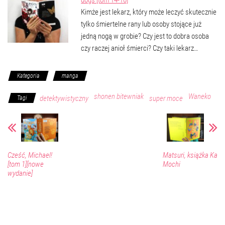
dogs [tom 14-16]
Kimże jest lekarz, który może leczyć skutecznie
tylko śmiertelne rany lub osoby stojące już
jedną nogą w grobie? Czy jest to dobra osoba
czy raczej anioł śmierci? Czy taki lekarz…
Kategoria
manga
shonen bitewniak
Waneko
detektywistyczny
super moce
Tagi
Cześć, Michael!
Matsuri, książka Ka
[tom 1][nowe
Mochi
wydanie]