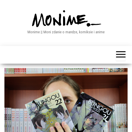
Przejdź
do
treści
Monime || Moni zdanie o mandze, komiksie i anime